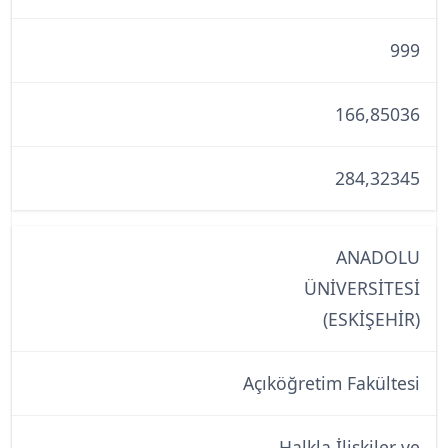
999
166,85036
284,32345
ANADOLU
ÜNİVERSİTESİ
(ESKİŞEHİR)
Açıköğretim Fakültesi
Halkla İlişkiler ve