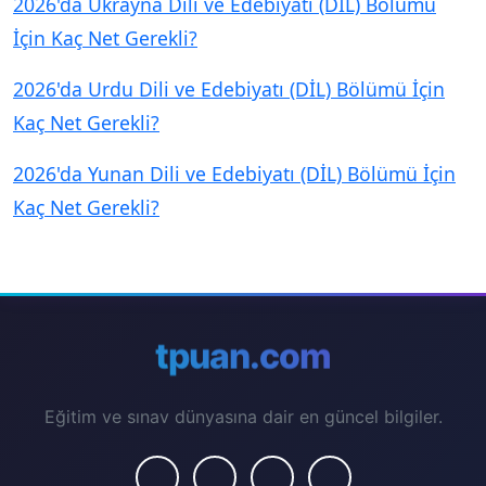
2026'da Ukrayna Dili ve Edebiyatı (DİL) Bölümü
İçin Kaç Net Gerekli?
2026'da Urdu Dili ve Edebiyatı (DİL) Bölümü İçin
Kaç Net Gerekli?
2026'da Yunan Dili ve Edebiyatı (DİL) Bölümü İçin
Kaç Net Gerekli?
tpuan.com
Eğitim ve sınav dünyasına dair en güncel bilgiler.