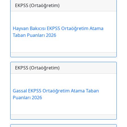
EKPSS (Ortaöğretim)
Hayvan Bakıcısı EKPSS Ortaöğretim Atama
Taban Puanları 2026
EKPSS (Ortaöğretim)
Gassal EKPSS Ortaöğretim Atama Taban
Puanları 2026