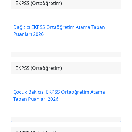
EKPSS (Ortaöğretim)
Dağıtıcı EKPSS Ortaöğretim Atama Taban
Puanları 2026
EKPSS (Ortaöğretim)
Çocuk Bakıcısı EKPSS Ortaöğretim Atama
Taban Puanları 2026