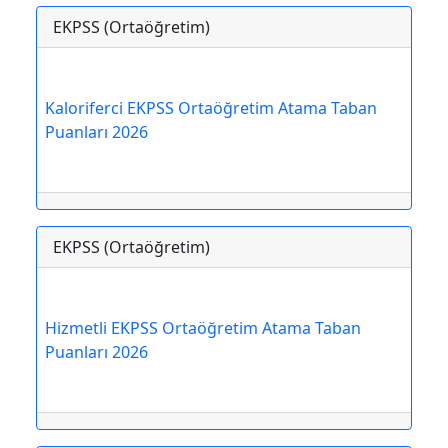
EKPSS (Ortaöğretim)
Kaloriferci EKPSS Ortaöğretim Atama Taban
Puanları 2026
EKPSS (Ortaöğretim)
Hizmetli EKPSS Ortaöğretim Atama Taban
Puanları 2026