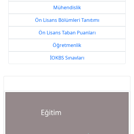
Mühendislik
Ön Lisans Bölümleri Tanıtımı
Ön Lisans Taban Puanları
Öğretmenlik
İOKBS Sınavları