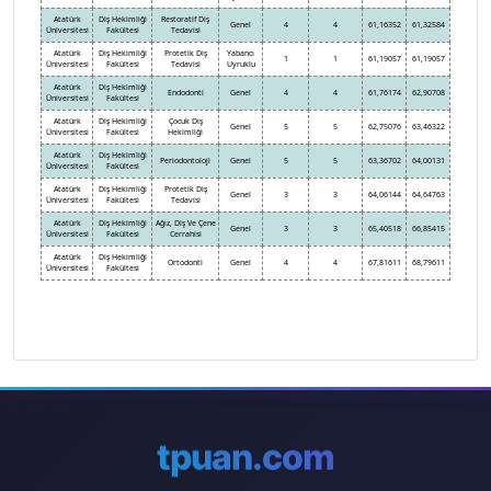
Atatürk
Diş Hekimliği
Restoratif Diş
Genel
4
4
61,16352
61,32584
Üniversitesi
Fakültesi
Tedavisi
Atatürk
Diş Hekimliği
Protetik Diş
Yabancı
1
1
61,19057
61,19057
Üniversitesi
Fakültesi
Tedavisi
Uyruklu
Atatürk
Diş Hekimliği
Endodonti
Genel
4
4
61,76174
62,90708
Üniversitesi
Fakültesi
Atatürk
Diş Hekimliği
Çocuk Diş
Genel
5
5
62,75076
63,46322
Üniversitesi
Fakültesi
Hekimliği
Atatürk
Diş Hekimliği
Periodontoloji
Genel
5
5
63,36702
64,00131
Üniversitesi
Fakültesi
Atatürk
Diş Hekimliği
Protetik Diş
Genel
3
3
64,06144
64,64763
Üniversitesi
Fakültesi
Tedavisi
Atatürk
Diş Hekimliği
Ağız, Diş Ve Çene
Genel
3
3
65,40518
66,85415
Üniversitesi
Fakültesi
Cerrahisi
Atatürk
Diş Hekimliği
Ortodonti
Genel
4
4
67,81611
68,79611
Üniversitesi
Fakültesi
tpuan.com