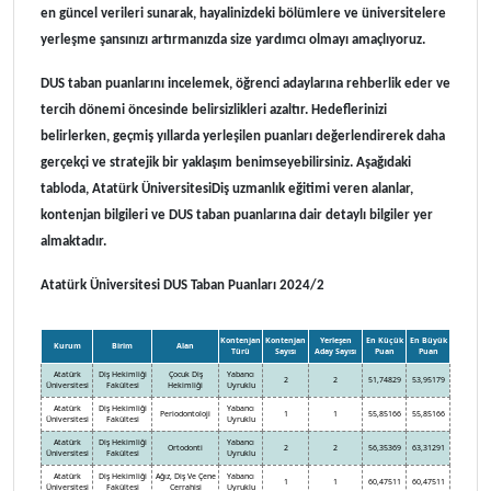
en güncel verileri sunarak, hayalinizdeki bölümlere ve üniversitelere
yerleşme şansınızı artırmanızda size yardımcı olmayı amaçlıyoruz.
DUS taban puanlarını incelemek, öğrenci adaylarına rehberlik eder ve
tercih dönemi öncesinde belirsizlikleri azaltır. Hedeflerinizi
belirlerken, geçmiş yıllarda yerleşilen puanları değerlendirerek daha
gerçekçi ve stratejik bir yaklaşım benimseyebilirsiniz. Aşağıdaki
tabloda, Atatürk ÜniversitesiDiş uzmanlık eğitimi veren alanlar,
kontenjan bilgileri ve DUS taban puanlarına dair detaylı bilgiler yer
almaktadır.
Atatürk Üniversitesi DUS Taban Puanları 2024/2
Kontenjan
Kontenjan
Yerleşen
En Küçük
En Büyük
Kurum
Birim
Alan
Türü
Sayısı
Aday Sayısı
Puan
Puan
Atatürk
Diş Hekimliği
Çocuk Diş
Yabancı
2
2
51,74829
53,95179
Üniversitesi
Fakültesi
Hekimliği
Uyruklu
Atatürk
Diş Hekimliği
Yabancı
Periodontoloji
1
1
55,85166
55,85166
Üniversitesi
Fakültesi
Uyruklu
Atatürk
Diş Hekimliği
Yabancı
Ortodonti
2
2
56,35369
63,31291
Üniversitesi
Fakültesi
Uyruklu
Atatürk
Diş Hekimliği
Ağız, Diş Ve Çene
Yabancı
1
1
60,47511
60,47511
Üniversitesi
Fakültesi
Cerrahisi
Uyruklu