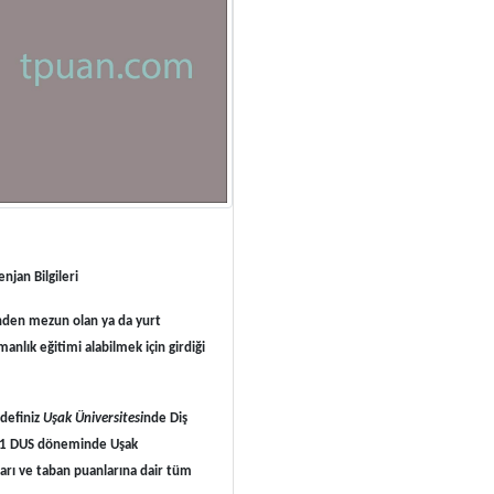
njan Bilgileri
inden mezun olan ya da yurt
anlık eğitimi alabilmek için girdiği
edefiniz
Uşak Üniversitesi
nde Diş
5/1 DUS döneminde Uşak
ıları ve taban puanlarına dair tüm