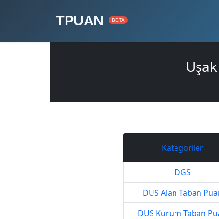
TPUAN
BETA
Uşak 
Kategoriler
DGS
DUS Alan Taban Pua
DUS Kurum Taban Pu