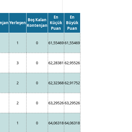
En
En
Boş Kalan
njan
Yerleşen
Küçük
Büyük
Kontenjan
Puan
Puan
1
0
61,55469
61,55469
3
0
62,28381
62,95526
2
0
62,32368
62,91752
2
0
63,29526
63,29526
1
0
64,06318
64,06318