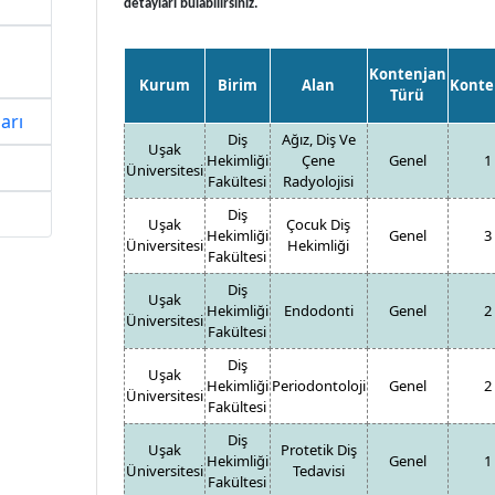
detayları bulabilirsiniz.
i
Kontenjan
Kurum
Birim
Alan
Konte
Türü
arı
Diş
Ağız, Diş Ve
Uşak
Hekimliği
Çene
Genel
1
Üniversitesi
Fakültesi
Radyolojisi
Diş
Uşak
Çocuk Diş
Hekimliği
Genel
3
Üniversitesi
Hekimliği
Fakültesi
Diş
Uşak
Hekimliği
Endodonti
Genel
2
Üniversitesi
Fakültesi
Diş
Uşak
Hekimliği
Periodontoloji
Genel
2
Üniversitesi
Fakültesi
Diş
Uşak
Protetik Diş
Hekimliği
Genel
1
Üniversitesi
Tedavisi
Fakültesi