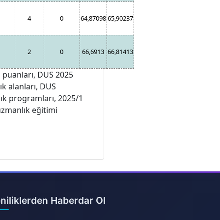
4
0
64,87098
65,90237
2
0
66,6913
66,81413
 puanları, DUS 2025
ık alanları, DUS
lık programları, 2025/1
uzmanlık eğitimi
niliklerden Haberdar Ol