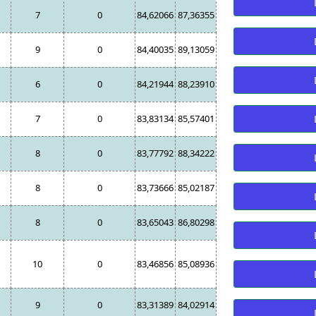
7
0
84,62066
87,36355
9
0
84,40035
89,13059
6
0
84,21944
88,23910
7
0
83,83134
85,57401
8
0
83,77792
88,34222
8
0
83,73666
85,02187
8
0
83,65043
86,80298
10
0
83,46856
85,08936
9
0
83,31389
84,02914