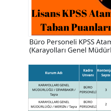
Büro Personeli KPSS Ata
(Karayolları Genel Müdür
Kadro
Kontenj
Kurum Adı
Unvanı
Sayısı
KARAYOLLARI GENEL
BÜRO
MÜDÜRLÜĞÜ / DİYARBAKIR /
3
PERSONELİ
Taşra
KARAYOLLARI GENEL
BÜRO
2
MÜDÜRLÜĞÜ / MERSİN / Taşra
PERSONELİ