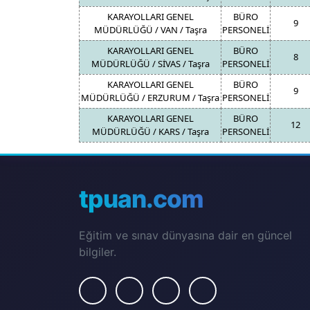
KARAYOLLARI GENEL
BÜRO
9
MÜDÜRLÜĞÜ / VAN / Taşra
PERSONELİ
KARAYOLLARI GENEL
BÜRO
8
MÜDÜRLÜĞÜ / SİVAS / Taşra
PERSONELİ
KARAYOLLARI GENEL
BÜRO
9
MÜDÜRLÜĞÜ / ERZURUM / Taşra
PERSONELİ
KARAYOLLARI GENEL
BÜRO
12
MÜDÜRLÜĞÜ / KARS / Taşra
PERSONELİ
tpuan.com
Eğitim ve sınav dünyasına dair en güncel
bilgiler.