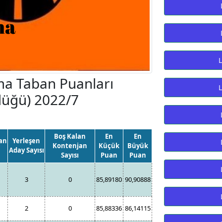
ma Taban Puanları
lüğü) 2022/7
Boş Kalan
En
En
an
Yerleşen
Kontenjan
Küçük
Büyük
Aday Sayısı
Sayısı
Puan
Puan
3
0
85,89180
90,90888
2
0
85,88336
86,14115