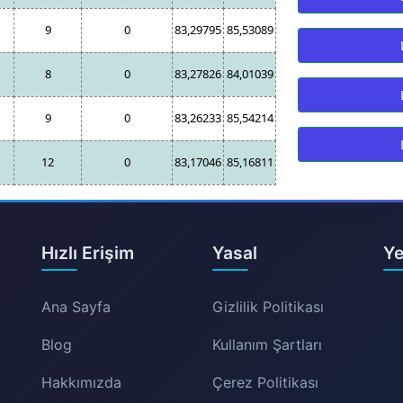
9
0
83,29795
85,53089
8
0
83,27826
84,01039
9
0
83,26233
85,54214
12
0
83,17046
85,16811
Hızlı Erişim
Yasal
Ye
Ana Sayfa
Gizlilik Politikası
Blog
Kullanım Şartları
Hakkımızda
Çerez Politikası