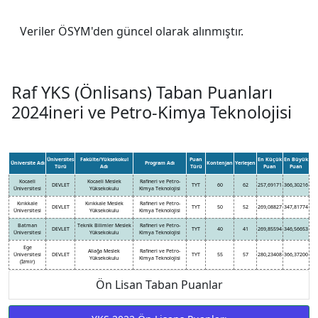
Veriler ÖSYM'den güncel olarak alınmıştır.
Raf YKS (Önlisans) Taban Puanları
2024ineri ve Petro-Kimya Teknolojisi
Üniversites
Fakülte/Yüksekokul
Puan
En Küçük
En Büyük
Üniversite Adı
Program Adı
Kontenjan
Yerleşen
Türü
Adı
Türü
Puan
Puan
Kocaeli
Kocaeli Meslek
Rafineri ve Petro-
DEVLET
TYT
60
62
257,69171
366,30216
Üniversitesi
Yüksekokulu
Kimya Teknolojisi
Kırıkkale
Kırıkkale Meslek
Rafineri ve Petro-
DEVLET
TYT
50
52
269,08827
347,81774
Üniversitesi
Yüksekokulu
Kimya Teknolojisi
Batman
Teknik Bilimler Meslek
Rafineri ve Petro-
DEVLET
TYT
40
41
269,85594
346,56653
Üniversitesi
Yüksekokulu
Kimya Teknolojisi
Ege
Aliağa Meslek
Rafineri ve Petro-
Üniversitesi
DEVLET
TYT
55
57
280,23408
366,37200
Yüksekokulu
Kimya Teknolojisi
(İzmir)
Ön Lisan Taban Puanlar