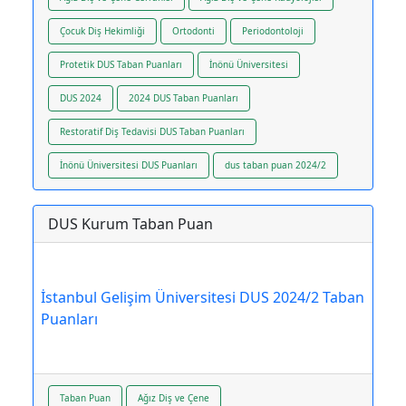
Çocuk Diş Hekimliği
Ortodonti
Periodontoloji
Protetik DUS Taban Puanları
İnönü Üniversitesi
DUS 2024
2024 DUS Taban Puanları
Restoratif Diş Tedavisi DUS Taban Puanları
İnönü Üniversitesi DUS Puanları
dus taban puan 2024/2
DUS Kurum Taban Puan
İstanbul Gelişim Üniversitesi DUS 2024/2 Taban
Puanları
Taban Puan
Ağız Diş ve Çene