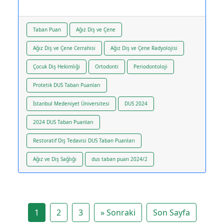
Taban Puan
Ağız Diş ve Çene
Ağız Diş ve Çene Cerrahisi
Ağız Diş ve Çene Radyolojisi
Çocuk Diş Hekimliği
Ortodonti
Periodontoloji
Protetik DUS Taban Puanları
İstanbul Medeniyet Üniversitesi
DUS 2024
2024 DUS Taban Puanları
Restoratif Diş Tedavisi DUS Taban Puanları
Ağız ve Diş Sağlığı
dus taban puan 2024/2
1
2
3
»
Sonraki
Son Sayfa