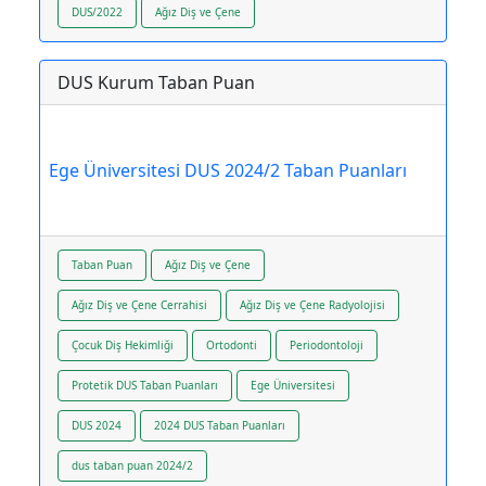
DUS/2022
Ağız Diş ve Çene
DUS Kurum Taban Puan
Ege Üniversitesi DUS 2024/2 Taban Puanları
Taban Puan
Ağız Diş ve Çene
Ağız Diş ve Çene Cerrahisi
Ağız Diş ve Çene Radyolojisi
Çocuk Diş Hekimliği
Ortodonti
Periodontoloji
Protetik DUS Taban Puanları
Ege Üniversitesi
DUS 2024
2024 DUS Taban Puanları
dus taban puan 2024/2