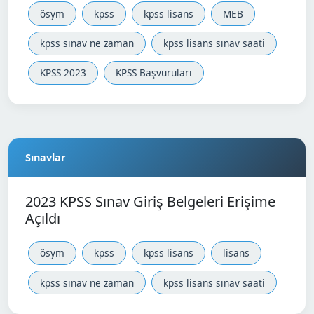
ösym
kpss
kpss lisans
MEB
kpss sınav ne zaman
kpss lisans sınav saati
KPSS 2023
KPSS Başvuruları
Sınavlar
2023 KPSS Sınav Giriş Belgeleri Erişime
Açıldı
ösym
kpss
kpss lisans
lisans
kpss sınav ne zaman
kpss lisans sınav saati