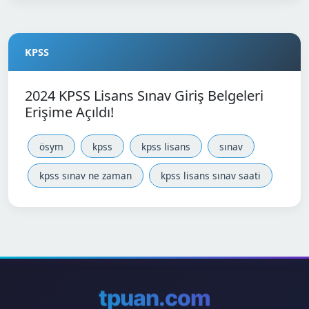
KPSS
2024 KPSS Lisans Sınav Giriş Belgeleri
Erişime Açıldı!
ösym
kpss
kpss lisans
sınav
kpss sınav ne zaman
kpss lisans sınav saati
tpuan.com