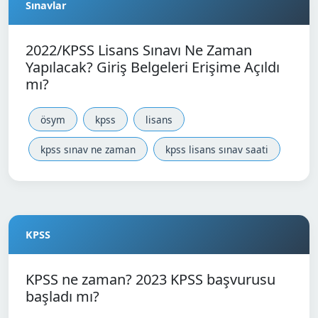
Sınavlar
2022/KPSS Lisans Sınavı Ne Zaman
Yapılacak? Giriş Belgeleri Erişime Açıldı
mı?
ösym
kpss
lisans
kpss sınav ne zaman
kpss lisans sınav saati
KPSS
KPSS ne zaman? 2023 KPSS başvurusu
başladı mı?