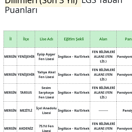
Puanları
İl
İlçe
Lise Adı
Eğitim Şekli
Alan
Pan
FEN BİLİMLERİ
Eyüp Aygar
MERSİN
YENİŞEHİR
İngilizce - Kız/Erkek
ALANI (FEN
Pansiyon
Fen Lisesi
LİS.)
FEN BİLİMLERİ
Yahya Akel
MERSİN
YENİŞEHİR
İngilizce - Kız/Erkek
ALANI (FEN
Pansiyon
Fen Lisesi
LİS.)
Sesim
FEN BİLİMLERİ
MERSİN
TARSUS
Sarpkaya
İngilizce - Kız/Erkek
ALANI (FEN
Pansiyon
Fen Lisesi
LİS.)
İçel Anadolu
MERSİN
MEZİTLİ
İngilizce - Kız/Erkek
--------
Pansi
Lisesi
FEN BİLİMLERİ
75.Yıl Fen
MERSİN
AKDENİZ
İngilizce - Kız/Erkek
ALANI (FEN
Pansiyon
Lisesi