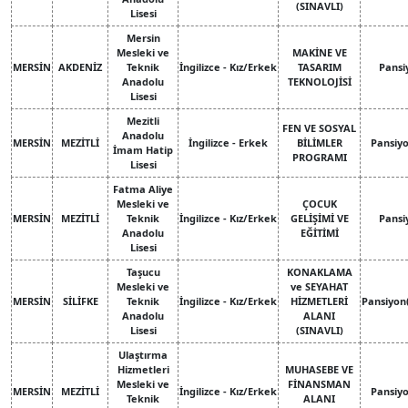
(SINAVLI)
Lisesi
Mersin
Mesleki ve
MAKİNE VE
MERSİN
AKDENİZ
Teknik
İngilizce - Kız/Erkek
TASARIM
Pansi
Anadolu
TEKNOLOJİSİ
Lisesi
Mezitli
FEN VE SOSYAL
Anadolu
MERSİN
MEZİTLİ
İngilizce - Erkek
BİLİMLER
Pansiy
İmam Hatip
PROGRAMI
Lisesi
Fatma Aliye
Mesleki ve
ÇOCUK
MERSİN
MEZİTLİ
Teknik
İngilizce - Kız/Erkek
GELİŞİMİ VE
Pansi
Anadolu
EĞİTİMİ
Lisesi
Taşucu
KONAKLAMA
Mesleki ve
ve SEYAHAT
MERSİN
SİLİFKE
Teknik
İngilizce - Kız/Erkek
HİZMETLERİ
Pansiyon
Anadolu
ALANI
Lisesi
(SINAVLI)
Ulaştırma
Hizmetleri
MUHASEBE VE
Mesleki ve
FİNANSMAN
MERSİN
MEZİTLİ
İngilizce - Kız/Erkek
Pansiy
Teknik
ALANI