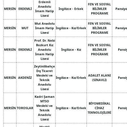
Erdemli
FEN VE SOSYAL
Anadolu
MERSİN
ERDEMLİ
İngilizce - Erkek
BİLİMLER
Pansiy
İmam Hatip
PROGRAMI
Lisesi
Mut Anadolu
FEN VE SOSYAL
MERSİN
MUT
İmam Hatip
İngilizce - Kız/Erkek
BİLİMLER
Pansiy
Lisesi
PROGRAMI
Prof. Dr. Nebi
Bozkurt Kız
FEN VE SOSYAL
MERSİN
ERDEMLİ
Anadolu
İngilizce - Kız
BİLİMLER
Pansi
İmam Hatip
PROGRAMI
Lisesi
Zeytinlibahçe
Dış Ticaret
Mesleki ve
ADALET ALANI
MERSİN
AKDENİZ
İngilizce - Kız/Erkek
Pansi
Teknik
(SINAVLI)
Anadolu
Lisesi
Kadri Şaman
MTSO
BİYOMEDİKAL
Mesleki ve
MERSİN
TOROSLAR
İngilizce - Kız/Erkek
CİHAZ
Pansi
Teknik
TEKNOLOJİLERİ
Anadolu
Lisesi
Mezitli