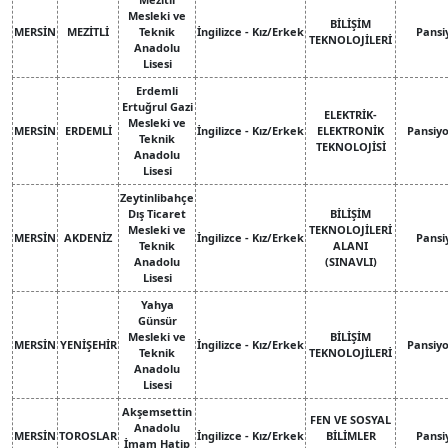
Mesleki ve
BİLİŞİM
MERSİN
MEZİTLİ
Teknik
İngilizce - Kız/Erkek
Pansi
TEKNOLOJİLERİ
Anadolu
Lisesi
Erdemli
Ertuğrul Gazi
ELEKTRİK-
Mesleki ve
MERSİN
ERDEMLİ
İngilizce - Kız/Erkek
ELEKTRONİK
Pansiy
Teknik
TEKNOLOJİSİ
Anadolu
Lisesi
Zeytinlibahçe
Dış Ticaret
BİLİŞİM
Mesleki ve
TEKNOLOJİLERİ
MERSİN
AKDENİZ
İngilizce - Kız/Erkek
Pansi
Teknik
ALANI
Anadolu
(SINAVLI)
Lisesi
Yahya
Günsür
Mesleki ve
BİLİŞİM
MERSİN
YENİŞEHİR
İngilizce - Kız/Erkek
Pansiy
Teknik
TEKNOLOJİLERİ
Anadolu
Lisesi
Akşemsettin
FEN VE SOSYAL
Anadolu
MERSİN
TOROSLAR
İngilizce - Kız/Erkek
BİLİMLER
Pansi
İmam Hatip