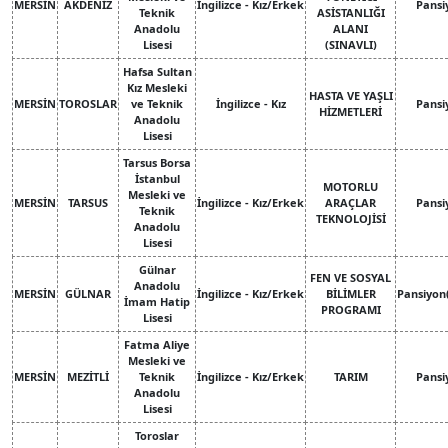
MERSİN
AKDENİZ
İngilizce - Kız/Erkek
Pansi
Teknik
ASİSTANLIĞI
Anadolu
ALANI
Lisesi
(SINAVLI)
Hafsa Sultan
Kız Mesleki
HASTA VE YAŞLI
MERSİN
TOROSLAR
ve Teknik
İngilizce - Kız
Pansi
HİZMETLERİ
Anadolu
Lisesi
Tarsus Borsa
İstanbul
MOTORLU
Mesleki ve
MERSİN
TARSUS
İngilizce - Kız/Erkek
ARAÇLAR
Pansi
Teknik
TEKNOLOJİSİ
Anadolu
Lisesi
Gülnar
FEN VE SOSYAL
Anadolu
MERSİN
GÜLNAR
İngilizce - Kız/Erkek
BİLİMLER
Pansiyon
İmam Hatip
PROGRAMI
Lisesi
Fatma Aliye
Mesleki ve
MERSİN
MEZİTLİ
Teknik
İngilizce - Kız/Erkek
TARIM
Pansi
Anadolu
Lisesi
Toroslar