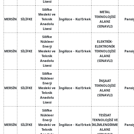
Lisesi
Silifke
METAL
Mesleki ve
TEKNOLOJİSİ
MERSİN
SİLİFKE
Teknik
İngilizce - Kız/Erkek
Pansi
ALANI
Anadolu
(SINAVLI)
Lisesi
Silifke
Nükleer
ELEKTRİK-
Enerji
ELEKTRONİK
MERSİN
SİLİFKE
Mesleki ve
İngilizce - Kız/Erkek
TEKNOLOJİSİ
Pansi
Teknik
ALANI
Anadolu
(SINAVLI)
Lisesi
Silifke
Nükleer
İNŞAAT
Enerji
TEKNOLOJİSİ
MERSİN
SİLİFKE
Mesleki ve
İngilizce - Kız/Erkek
Pansi
ALANI
Teknik
(SINAVLI)
Anadolu
Lisesi
Silifke
Nükleer
TESİSAT
Enerji
TEKNOLOJİSİ VE
MERSİN
SİLİFKE
Mesleki ve
İngilizce - Kız/Erkek
İKLİMLENDİRME
Pansi
Teknik
ALANI