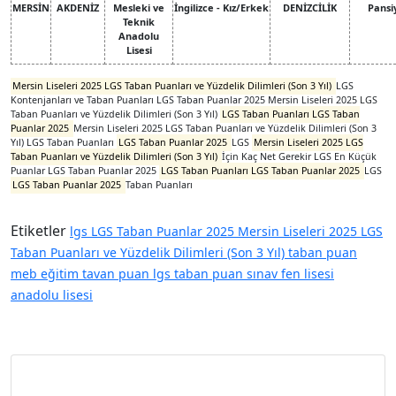
MERSİN
AKDENİZ
Mesleki ve
İngilizce - Kız/Erkek
DENİZCİLİK
Pansi
Teknik
Anadolu
Lisesi
Mersin Liseleri 2025 LGS Taban Puanları ve Yüzdelik Dilimleri (Son 3 Yıl)
LGS
Kontenjanları ve Taban Puanları LGS Taban Puanlar 2025 Mersin Liseleri 2025 LGS
Taban Puanları ve Yüzdelik Dilimleri (Son 3 Yıl)
LGS Taban Puanları LGS Taban
Puanlar 2025
Mersin Liseleri 2025 LGS Taban Puanları ve Yüzdelik Dilimleri (Son 3
Yıl) LGS Taban Puanları
LGS Taban Puanlar 2025
LGS
Mersin Liseleri 2025 LGS
Taban Puanları ve Yüzdelik Dilimleri (Son 3 Yıl)
İçin Kaç Net Gerekir LGS En Küçük
Puanlar LGS Taban Puanlar 2025
LGS Taban Puanları LGS Taban Puanlar 2025
LGS
LGS Taban Puanlar 2025
Taban Puanları
Etiketler
lgs
LGS Taban Puanlar 2025
Mersin Liseleri 2025 LGS
Taban Puanları ve Yüzdelik Dilimleri (Son 3 Yıl)
taban puan
meb
eğitim
tavan puan
lgs taban puan
sınav
fen lisesi
anadolu lisesi