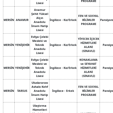
PROGRAMI
Lisesi
Anamur
Şehit Yüksel
FEN VE SOSYAL
Alçın
MERSİN
ANAMUR
İngilizce - Kız/Erkek
BİLİMLER
Pansiyon
Anadolu
PROGRAMI
İmam Hatip
Lisesi
Evliya Çelebi
YİYECEK İÇECEK
Mesleki ve
HİZMETLERİ
MERSİN
YENİŞEHİR
Teknik
İngilizce - Kız/Erkek
Pansiy
ALANI
Anadolu
(SINAVLI)
Lisesi
Evliya Çelebi
KONAKLAMA
Mesleki ve
ve SEYAHAT
MERSİN
YENİŞEHİR
Teknik
İngilizce - Kız/Erkek
HİZMETLERİ
Pansiy
Anadolu
ALANI
Lisesi
(SINAVLI)
Uluslararası
Ashabı Kehf
FEN VE SOSYAL
MERSİN
TARSUS
Anadolu
İngilizce - Erkek
BİLİMLER
Pansiy
İmam Hatip
PROGRAMI
Lisesi
Ulaştırma
Hizmetleri