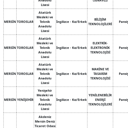
Anadolu
(SINAVLI)
Lisesi
Atatürk
Mesleki ve
BİLİŞİM
MERSİN
TOROSLAR
Teknik
İngilizce - Kız/Erkek
Pansi
TEKNOLOJİLERİ
Anadolu
Lisesi
Atatürk
Mesleki ve
ELEKTRİK-
MERSİN
TOROSLAR
Teknik
İngilizce - Kız/Erkek
ELEKTRONİK
Pansi
Anadolu
TEKNOLOJİSİ
Lisesi
Atatürk
Mesleki ve
MAKİNE VE
MERSİN
TOROSLAR
Teknik
İngilizce - Kız/Erkek
TASARIM
Pansi
Anadolu
TEKNOLOJİSİ
Lisesi
Yenişehir
Mesleki ve
YENİLENEBİLİR
MERSİN
YENİŞEHİR
Teknik
İngilizce - Kız/Erkek
ENERJİ
Pansi
Anadolu
TEKNOLOJİLERİ
Lisesi
Akdeniz
Mersin Deniz
Ticaret Odası