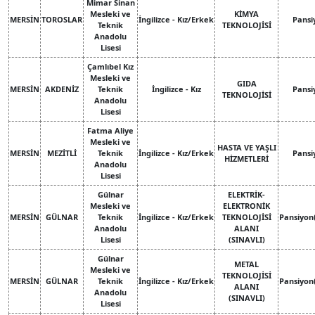
Mimar Sinan
Mesleki ve
KİMYA
MERSİN
TOROSLAR
İngilizce - Kız/Erkek
Pansi
Teknik
TEKNOLOJİSİ
Anadolu
Lisesi
Çamlıbel Kız
Mesleki ve
GIDA
MERSİN
AKDENİZ
Teknik
İngilizce - Kız
Pansi
TEKNOLOJİSİ
Anadolu
Lisesi
Fatma Aliye
Mesleki ve
HASTA VE YAŞLI
MERSİN
MEZİTLİ
Teknik
İngilizce - Kız/Erkek
Pansi
HİZMETLERİ
Anadolu
Lisesi
Gülnar
ELEKTRİK-
Mesleki ve
ELEKTRONİK
MERSİN
GÜLNAR
Teknik
İngilizce - Kız/Erkek
TEKNOLOJİSİ
Pansiyon
Anadolu
ALANI
Lisesi
(SINAVLI)
Gülnar
METAL
Mesleki ve
TEKNOLOJİSİ
MERSİN
GÜLNAR
Teknik
İngilizce - Kız/Erkek
Pansiyon
ALANI
Anadolu
(SINAVLI)
Lisesi