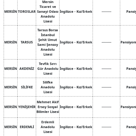
Mersin
Ticaret ve
MERSİN
TOROSLAR
Sanayi Odası
İngilizce - Kız/Erkek
--------
Pansi
Anadolu
Lisesi
Tarsus Borsa
İstanbul
Şehit Umut
MERSİN
TARSUS
İngilizce - Kız/Erkek
--------
Pansiyon
Sami Şensoy
Anadolu
Lisesi
Tevfik Sırrı
MERSİN
AKDENİZ
Gür Anadolu
İngilizce - Kız/Erkek
--------
Pansi
Lisesi
Silifke
MERSİN
SİLİFKE
Anadolu
İngilizce - Kız/Erkek
--------
Pansi
Lisesi
Mehmet Akif
MERSİN
YENİŞEHİR
Ersoy Sosyal
İngilizce - Kız/Erkek
--------
Pansiyon
Bilimler Lisesi
Erdemli
MERSİN
ERDEMLİ
Anadolu
İngilizce - Kız/Erkek
--------
Pansi
Lisesi