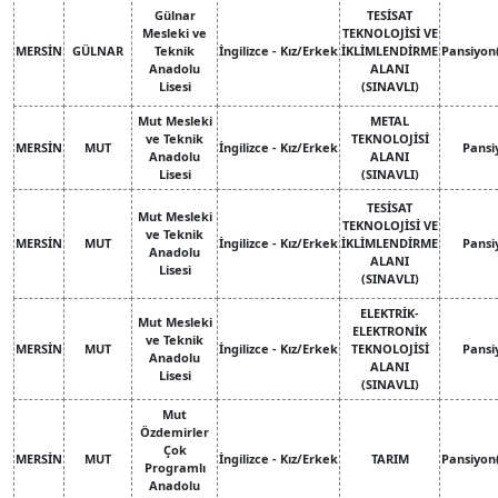
Gülnar
TESİSAT
Mesleki ve
TEKNOLOJİSİ VE
MERSİN
GÜLNAR
Teknik
İngilizce - Kız/Erkek
İKLİMLENDİRME
Pansiyon
Anadolu
ALANI
Lisesi
(SINAVLI)
Mut Mesleki
METAL
ve Teknik
TEKNOLOJİSİ
MERSİN
MUT
İngilizce - Kız/Erkek
Pansi
Anadolu
ALANI
Lisesi
(SINAVLI)
TESİSAT
Mut Mesleki
TEKNOLOJİSİ VE
ve Teknik
MERSİN
MUT
İngilizce - Kız/Erkek
İKLİMLENDİRME
Pansi
Anadolu
ALANI
Lisesi
(SINAVLI)
ELEKTRİK-
Mut Mesleki
ELEKTRONİK
ve Teknik
MERSİN
MUT
İngilizce - Kız/Erkek
TEKNOLOJİSİ
Pansi
Anadolu
ALANI
Lisesi
(SINAVLI)
Mut
Özdemirler
Çok
MERSİN
MUT
İngilizce - Kız/Erkek
TARIM
Pansiyon
Programlı
Anadolu