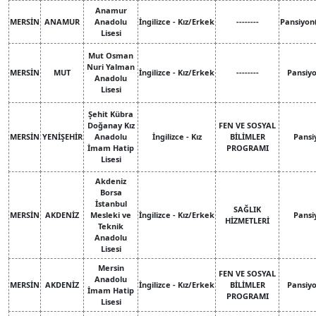
Anamur
MERSİN
ANAMUR
Anadolu
İngilizce - Kız/Erkek
--------
Pansiyon
Lisesi
Mut Osman
Nuri Yalman
MERSİN
MUT
İngilizce - Kız/Erkek
--------
Pansiy
Anadolu
Lisesi
Şehit Kübra
Doğanay Kız
FEN VE SOSYAL
MERSİN
YENİŞEHİR
Anadolu
İngilizce - Kız
BİLİMLER
Pansi
İmam Hatip
PROGRAMI
Lisesi
Akdeniz
Borsa
İstanbul
SAĞLIK
MERSİN
AKDENİZ
Mesleki ve
İngilizce - Kız/Erkek
Pansi
HİZMETLERİ
Teknik
Anadolu
Lisesi
Mersin
FEN VE SOSYAL
Anadolu
MERSİN
AKDENİZ
İngilizce - Kız/Erkek
BİLİMLER
Pansiy
İmam Hatip
PROGRAMI
Lisesi