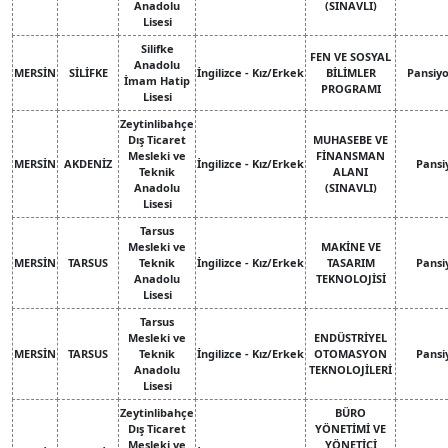
Anadolu
(SINAVLI)
Lisesi
Silifke
FEN VE SOSYAL
Anadolu
MERSİN
SİLİFKE
İngilizce - Kız/Erkek
BİLİMLER
Pansiy
İmam Hatip
PROGRAMI
Lisesi
Zeytinlibahçe
Dış Ticaret
MUHASEBE VE
Mesleki ve
FİNANSMAN
MERSİN
AKDENİZ
İngilizce - Kız/Erkek
Pansi
Teknik
ALANI
Anadolu
(SINAVLI)
Lisesi
Tarsus
Mesleki ve
MAKİNE VE
MERSİN
TARSUS
Teknik
İngilizce - Kız/Erkek
TASARIM
Pansi
Anadolu
TEKNOLOJİSİ
Lisesi
Tarsus
Mesleki ve
ENDÜSTRİYEL
MERSİN
TARSUS
Teknik
İngilizce - Kız/Erkek
OTOMASYON
Pansi
Anadolu
TEKNOLOJİLERİ
Lisesi
Zeytinlibahçe
BÜRO
Dış Ticaret
YÖNETİMİ VE
Mesleki ve
YÖNETİCİ