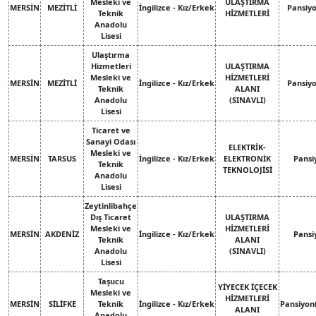
Mesleki ve
ULAŞTIRMA
MERSİN
MEZİTLİ
İngilizce - Kız/Erkek
Pansiy
Teknik
HİZMETLERİ
Anadolu
Lisesi
Ulaştırma
Hizmetleri
ULAŞTIRMA
Mesleki ve
HİZMETLERİ
MERSİN
MEZİTLİ
İngilizce - Kız/Erkek
Pansiy
Teknik
ALANI
Anadolu
(SINAVLI)
Lisesi
Ticaret ve
Sanayi Odası
ELEKTRİK-
Mesleki ve
MERSİN
TARSUS
İngilizce - Kız/Erkek
ELEKTRONİK
Pansi
Teknik
TEKNOLOJİSİ
Anadolu
Lisesi
Zeytinlibahçe
Dış Ticaret
ULAŞTIRMA
Mesleki ve
HİZMETLERİ
MERSİN
AKDENİZ
İngilizce - Kız/Erkek
Pansi
Teknik
ALANI
Anadolu
(SINAVLI)
Lisesi
Taşucu
YİYECEK İÇECEK
Mesleki ve
HİZMETLERİ
MERSİN
SİLİFKE
Teknik
İngilizce - Kız/Erkek
Pansiyon
ALANI
Anadolu