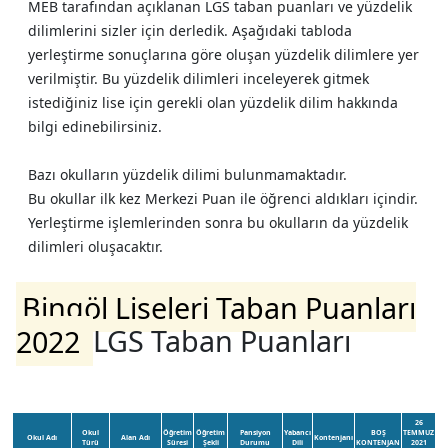
MEB tarafından açıklanan LGS taban puanları ve yüzdelik
dilimlerini sizler için derledik. Aşağıdaki tabloda
yerleştirme sonuçlarına göre oluşan yüzdelik dilimlere yer
verilmiştir. Bu yüzdelik dilimleri inceleyerek gitmek
istediğiniz lise için gerekli olan yüzdelik dilim hakkında
bilgi edinebilirsiniz.
Bazı okulların yüzdelik dilimi bulunmamaktadır.
Bu okullar ilk kez Merkezi Puan ile öğrenci aldıkları içindir.
Yerleştirme işlemlerinden sonra bu okulların da yüzdelik
dilimleri oluşacaktır.
Bingöl Liseleri Taban Puanları
2022
LGS Taban Puanları
26
Okul
Öğretim
Öğretim
Pansiyon
Yabancı
BOŞ
TEMMUZ
Okul Adı
Alan Adı
Kontenjanı
Türü
Süresi
Şekli
Durumu
Dili
KONTENJAN
2021