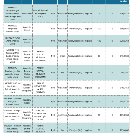
TARİHLİ
MERKEZ /
Türkiye Büyük
FEN BİLİMLERİ
Millet Meclisi
Fen Lisesi
ALANI (FEN
4 yıl
Kız/Erkek
Pansiyon(Erkek)
İngilizce
120
0
400,4371
Vakfı Bingöl Fen
LİS.)
Lisesi
MERKEZ /
Anadolu
Karşıyaka
4 yıl
Kız/Erkek
Pansiyon(Kız)
İngilizce
150
0
360,6035
Lisesi
Anadolu Lisesi
MERKEZ / Yunus
Anadolu
Emre Anadolu
4 yıl
Kız/Erkek
Pansiyon(Erkek)
İngilizce
180
0
328,5366
Lisesi
Lisesi
MERKEZ / 15
Anadolu
FEN VE
Temmuz Milli
İmam
SOSYAL
İrade Anadolu
4 yıl
Erkek
Pansiyon(Erkek)
İngilizce
60
0
315,5586
Hatip
BİLİMLER
İmam Hatip
Lisesi
PROGRAMI
Lisesi
MERKEZ /
Anadolu
FEN VE
Cumhuriyet Kız
İmam
SOSYAL
4 yıl
Kız
Pansiyon(Kız)
İngilizce
60
0
311,066
Anadolu İmam
Hatip
BİLİMLER
Hatip Lisesi
Lisesi
PROGRAMI
MERKEZ / 60. Yıl
SAĞLIK
Anadolu
Mesleki ve
HİZMETLERİ
Meslek
4 yıl
Kız/Erkek
Pansiyon(Kız)
İngilizce
30
0
310,7453
Teknik Anadolu
ALANI
Programı
Lisesi
(SINAVLI)
SOLHAN / Sabiha
Anadolu
Bahçıvan
4 yıl
Kız/Erkek
Pansiyon(Erkek)
İngilizce
60
0
298,5736
Lisesi
Anadolu Lisesi
MERKEZ / Bingöl
ELEKTRİK-
Anadolu
Mesleki ve
ELEKTRONİK
Teknik
4 yıl
Kız/Erkek
Pansiyon(Erkek)
İngilizce
60
0
265,7388
Teknik Anadolu
TEKNOLOJİSİ
Programı
Lisesi
ALANI
SOLHAN / Solhan
Anadolu
FEN VE
Kız Anadolu
İmam
SOSYAL
4 yıl
Kız
Pansiyon(Kız)
İngilizce
30
0
265,4062
İmam Hatip
Hatip
BİLİMLER