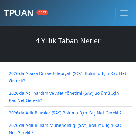
TPUAN
BETA
4 Yıllık Taban Netler
2026'da Abaza Dili ve Edebiyatı (SÖZ) Bölümü İçin Kaç Net
Gerekli?
2026'da Acil Yardım ve Afet Yönetimi (SAY) Bölümü İçin
Kaç Net Gerekli?
2026'da Adli Bilimler (SAY) Bölümü İçin Kaç Net Gerekli?
2026'da Adli Bilişim Mühendisliği (SAY) Bölümü İçin Kaç
Net Gerekli?