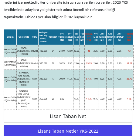
netlerini içermektedir. Her üniversite için ayrı ayrı verilen bu veriler, 2025 YKS
tercihlerinde adaylara yol göstermek adına önemli bir referans niteliği
taşımaktadır. Tabloda yer alan bilgiler ÖSYM kaynaklıdır.
Yerleşen
TYT
TYT
TYT
TYT
Toplam
AYT
AYT
AYT
AYT
Toplam
Son Kişi
Bölüm
Üniversite
Türü
Yerleşen
Türkçe
Sosyal
Mat
Fen
TYT
Mat
Türkçe
Tarih1
Coğrafya1
AYT
(OBP)
(40)
(20)
(40)
(20)
Net
(40)
(24)
(10)
(6)
Net
Puanı
UŞAK
Antrenörlük
ÜNİVERSİTESİ
Devlet
420,035
54
24,00
13,50
10,50
---
48
2,25
7,50
0,50
2,75
13
Eğitimi (EA)
(4 Yıllık)
IĞDIR
Antrenörlük
ÜNİVERSİTESİ
Devlet
370,682
52
18,75
8,50
2,00
---
29,25
2,00
5,50
3,50
2,25
13,25
Eğitimi (EA)
(4 Yıllık)
İSTANBUL
YENİ YÜZYIL
Antrenörlük
ÜNİVERSİTESİ
Vakıf
365,200
5
30,50
11,75
15,50
---
57,75
4,00
8,25
6,75
4,75
23,75
Eğitimi (EA)
(Burslu) (4
Yıllık)
İSTANBUL
YENİ YÜZYIL
Antrenörlük
ÜNİVERSİTESİ
Vakıf
359,096
25
8,00
---
6,75
---
14,75
0,75
7,00
3,25
3,50
14,5
Eğitimi (EA)
(%50
İndirimli) (4
Yıllık)
Lisan Taban Net
Lisans Taban Netler YKS-2022