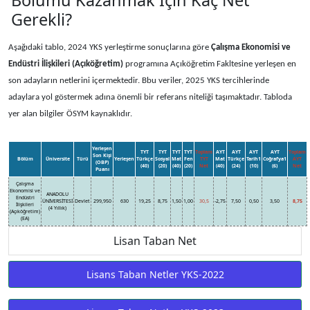
Bölümü Kazanmak İçin Kaç Net
Gerekli?
Aşağıdaki tablo, 2024 YKS yerleştirme sonuçlarına göre
Çalışma Ekonomisi ve
Endüstri İlişkileri (Açıköğretim)
programına Açıköğretim Fakltesine yerleşen en
son adayların netlerini içermektedir. Bbu veriler, 2025 YKS tercihlerinde
adaylara yol göstermek adına önemli bir referans niteliği taşımaktadır. Tabloda
yer alan bilgiler ÖSYM kaynaklıdır.
Yerleşen
TYT
TYT
TYT
TYT
Toplam
AYT
AYT
AYT
AYT
Toplam
Son Kişi
Bölüm
Üniversite
Türü
Yerleşen
Türkçe
Sosyal
Mat
Fen
TYT
Mat
Türkçe
Tarih1
Coğrafya1
AYT
(OBP)
(40)
(20)
(40)
(20)
Net
(40)
(24)
(10)
(6)
Net
Puanı
Çalışma
Ekonomisi ve
ANADOLU
Endüstri
ÜNİVERSİTESİ
Devlet
299,950
630
19,25
8,75
1,50
1,00
30,5
-2,75
7,50
0,50
3,50
8,75
İlişkileri
(4 Yıllık)
(Açıköğretim)
(EA)
Lisan Taban Net
Lisans Taban Netler YKS-2022