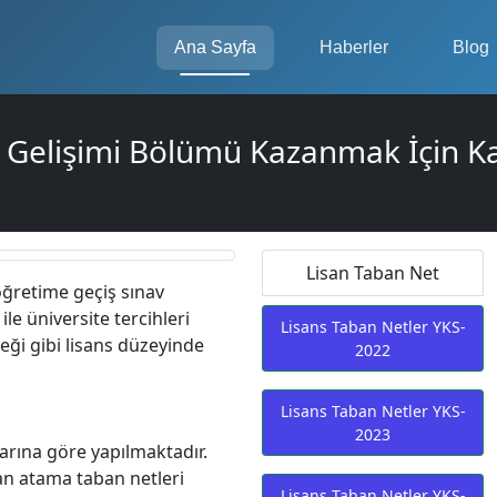
Ana Sayfa
Haberler
Blog
 Gelişimi Bölümü Kazanmak İçin Ka
Lisan Taban Net
öğretime geçiş sınav
le üniversite tercihleri
Lisans Taban Netler YKS-
eği gibi lisans düzeyinde
2022
Lisans Taban Netler YKS-
2023
arına göre yapılmaktadır.
kan atama taban netleri
Lisans Taban Netler YKS-