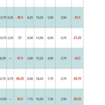
12,75
0,25
48,5
4,25
19,25
5,50
3,50
32,5
10,75
2,25
51
4,50
12,50
6,50
3,75
27,25
6,50
---
47,5
2,00
15,25
4,50
2,75
24,5
2,75
0,75
40,25
0,00
18,25
7,75
3,75
29,75
10,50
---
50,5
1,75
16,50
7,50
2,50
28,25