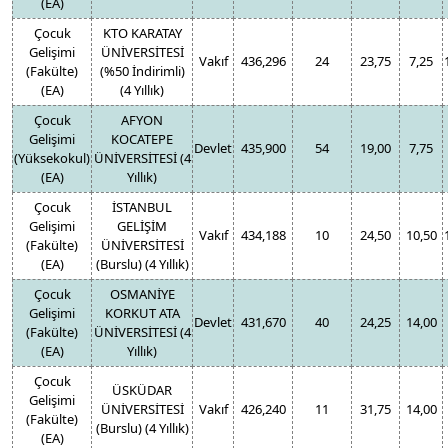
(EA)
Çocuk
KTO KARATAY
Gelişimi
ÜNİVERSİTESİ
Vakıf
436,296
24
23,75
7,25
(Fakülte)
(%50 İndirimli)
(EA)
(4 Yıllık)
Çocuk
AFYON
Gelişimi
KOCATEPE
Devlet
435,900
54
19,00
7,75
(Yüksekokul)
ÜNİVERSİTESİ (4
(EA)
Yıllık)
Çocuk
İSTANBUL
Gelişimi
GELİŞİM
Vakıf
434,188
10
24,50
10,50
(Fakülte)
ÜNİVERSİTESİ
(EA)
(Burslu) (4 Yıllık)
Çocuk
OSMANİYE
Gelişimi
KORKUT ATA
Devlet
431,670
40
24,25
14,00
(Fakülte)
ÜNİVERSİTESİ (4
(EA)
Yıllık)
Çocuk
ÜSKÜDAR
Gelişimi
ÜNİVERSİTESİ
Vakıf
426,240
11
31,75
14,00
(Fakülte)
(Burslu) (4 Yıllık)
(EA)