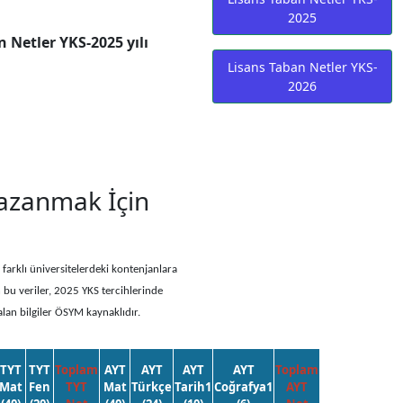
2025
 Netler YKS-2025 yılı
Lisans Taban Netler YKS-
2026
azanmak İçin
farklı üniversitelerdeki kontenjanlara
n bu veriler, 2025 YKS tercihlerinde
alan bilgiler ÖSYM kaynaklıdır.
TYT
TYT
Toplam
AYT
AYT
AYT
AYT
Toplam
Mat
Fen
TYT
Mat
Türkçe
Tarih1
Coğrafya1
AYT