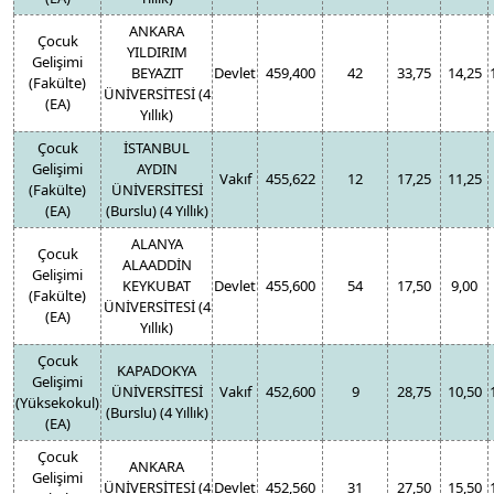
ANKARA
Çocuk
YILDIRIM
Gelişimi
BEYAZIT
Devlet
459,400
42
33,75
14,25
(Fakülte)
ÜNİVERSİTESİ (4
(EA)
Yıllık)
Çocuk
İSTANBUL
Gelişimi
AYDIN
Vakıf
455,622
12
17,25
11,25
(Fakülte)
ÜNİVERSİTESİ
(EA)
(Burslu) (4 Yıllık)
ALANYA
Çocuk
ALAADDİN
Gelişimi
KEYKUBAT
Devlet
455,600
54
17,50
9,00
(Fakülte)
ÜNİVERSİTESİ (4
(EA)
Yıllık)
Çocuk
KAPADOKYA
Gelişimi
ÜNİVERSİTESİ
Vakıf
452,600
9
28,75
10,50
(Yüksekokul)
(Burslu) (4 Yıllık)
(EA)
Çocuk
ANKARA
Gelişimi
ÜNİVERSİTESİ (4
Devlet
452,560
31
27,50
15,50