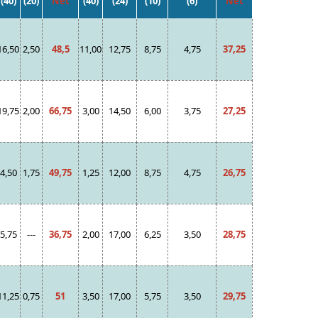
(40)
(20)
Net
(40)
(24)
(10)
(6)
Net
16,50
2,50
48,5
11,00
12,75
8,75
4,75
37,25
19,75
2,00
66,75
3,00
14,50
6,00
3,75
27,25
4,50
1,75
49,75
1,25
12,00
8,75
4,75
26,75
5,75
---
36,75
2,00
17,00
6,25
3,50
28,75
11,25
0,75
51
3,50
17,00
5,75
3,50
29,75