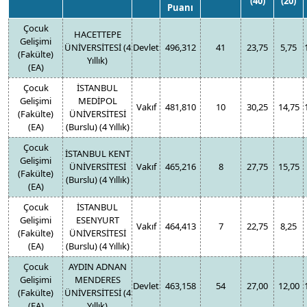
(40)
(20)
Puanı
Çocuk
HACETTEPE
Gelişimi
ÜNİVERSİTESİ (4
Devlet
496,312
41
23,75
5,75
(Fakülte)
Yıllık)
(EA)
Çocuk
İSTANBUL
Gelişimi
MEDİPOL
Vakıf
481,810
10
30,25
14,75
(Fakülte)
ÜNİVERSİTESİ
(EA)
(Burslu) (4 Yıllık)
Çocuk
İSTANBUL KENT
Gelişimi
ÜNİVERSİTESİ
Vakıf
465,216
8
27,75
15,75
(Fakülte)
(Burslu) (4 Yıllık)
(EA)
Çocuk
İSTANBUL
Gelişimi
ESENYURT
Vakıf
464,413
7
22,75
8,25
(Fakülte)
ÜNİVERSİTESİ
(EA)
(Burslu) (4 Yıllık)
Çocuk
AYDIN ADNAN
Gelişimi
MENDERES
Devlet
463,158
54
27,00
12,00
(Fakülte)
ÜNİVERSİTESİ (4
(EA)
Yıllık)