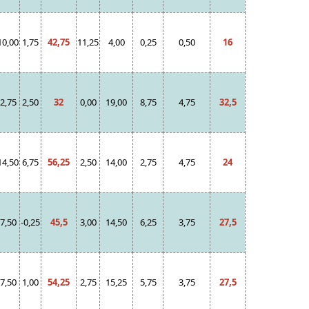
10,00
1,75
42,75
11,25
4,00
0,25
0,50
16
2,75
2,50
32
0,00
19,00
8,75
4,75
32,5
14,50
6,75
56,25
2,50
14,00
2,75
4,75
24
7,50
-0,25
45,5
3,00
14,50
6,25
3,75
27,5
7,50
1,00
54,25
2,75
15,25
5,75
3,75
27,5