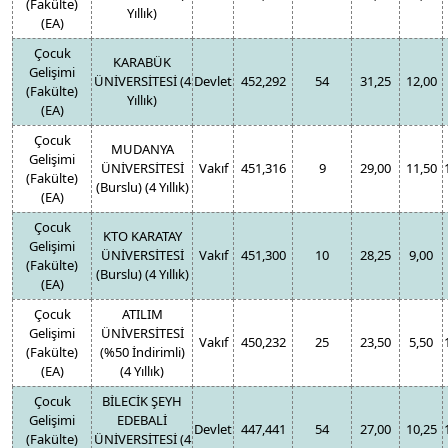
(Fakülte)
Yıllık)
(EA)
Çocuk
KARABÜK
Gelişimi
ÜNİVERSİTESİ (4
Devlet
452,292
54
31,25
12,00
(Fakülte)
Yıllık)
(EA)
Çocuk
MUDANYA
Gelişimi
ÜNİVERSİTESİ
Vakıf
451,316
9
29,00
11,50
(Fakülte)
(Burslu) (4 Yıllık)
(EA)
Çocuk
KTO KARATAY
Gelişimi
ÜNİVERSİTESİ
Vakıf
451,300
10
28,25
9,00
(Fakülte)
(Burslu) (4 Yıllık)
(EA)
Çocuk
ATILIM
Gelişimi
ÜNİVERSİTESİ
Vakıf
450,232
25
23,50
5,50
(Fakülte)
(%50 İndirimli)
(EA)
(4 Yıllık)
Çocuk
BİLECİK ŞEYH
Gelişimi
EDEBALİ
Devlet
447,441
54
27,00
10,25
(Fakülte)
ÜNİVERSİTESİ (4