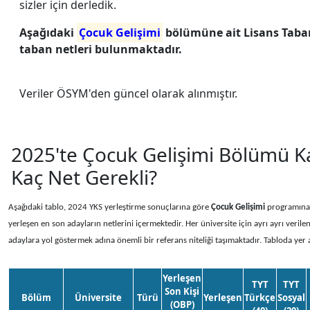
sizler için derledik.
Aşağıdaki
Çocuk Gelişimi
bölümüne ait Lisans Taban
taban netleri bulunmaktadır.
Veriler ÖSYM'den güncel olarak alınmıştır.
2025'te Çocuk Gelişimi Bölümü K
Kaç Net Gerekli?
Aşağıdaki tablo, 2024 YKS yerleştirme sonuçlarına göre
Çocuk Gelişimi
programına 
yerleşen en son adayların netlerini içermektedir. Her üniversite için ayrı ayrı verile
adaylara yol göstermek adına önemli bir referans niteliği taşımaktadır. Tabloda yer 
Yerleşen
TYT
TYT
Son Kişi
Bölüm
Üniversite
Türü
Yerleşen
Türkçe
Sosyal
(OBP)