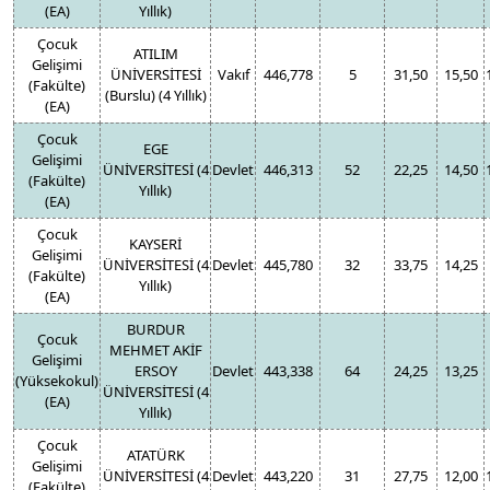
(EA)
Yıllık)
Çocuk
ATILIM
Gelişimi
ÜNİVERSİTESİ
Vakıf
446,778
5
31,50
15,50
(Fakülte)
(Burslu) (4 Yıllık)
(EA)
Çocuk
EGE
Gelişimi
ÜNİVERSİTESİ (4
Devlet
446,313
52
22,25
14,50
(Fakülte)
Yıllık)
(EA)
Çocuk
KAYSERİ
Gelişimi
ÜNİVERSİTESİ (4
Devlet
445,780
32
33,75
14,25
(Fakülte)
Yıllık)
(EA)
BURDUR
Çocuk
MEHMET AKİF
Gelişimi
ERSOY
Devlet
443,338
64
24,25
13,25
(Yüksekokul)
ÜNİVERSİTESİ (4
(EA)
Yıllık)
Çocuk
ATATÜRK
Gelişimi
ÜNİVERSİTESİ (4
Devlet
443,220
31
27,75
12,00
(Fakülte)