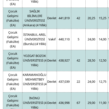
Yıllık)
(EA)
Çocuk
SAĞLIK
Gelişimi
BİLİMLERİ
Devlet
441,819
42
20,25
15,25
(Fakülte)
ÜNİVERSİTESİ
(EA)
(Ankara) (4 Yıllık)
Çocuk
İSTANBUL AREL
Gelişimi
ÜNİVERSİTESİ
Vakıf
440,110
5
24,00
14,00
(Fakülte)
(Burslu) (4 Yıllık)
(EA)
Çocuk
YOZGAT BOZOK
Gelişimi
ÜNİVERSİTESİ (4
Devlet
438,927
42
28,50
12,50
(Fakülte)
Yıllık)
(EA)
Çocuk
KARAMANOĞLU
Gelişimi
MEHMETBEY
Devlet
437,039
22
24,00
12,75
(Fakülte)
ÜNİVERSİTESİ (4
(EA)
Yıllık)
Çocuk
İNÖNÜ
Gelişimi
ÜNİVERSİTESİ (4
Devlet
436,998
67
29,00
11,00
(Fakülte)
Yıllık)