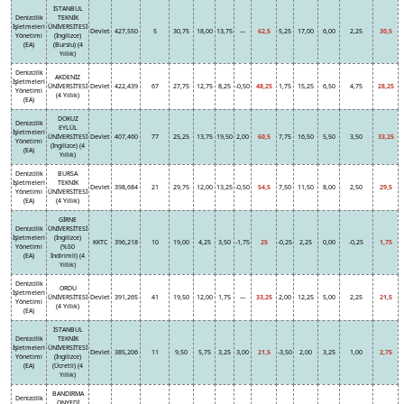
İSTANBUL
Denizcilik
TEKNİK
İşletmeleri
ÜNİVERSİTESİ
Devlet
427,550
5
30,75
18,00
13,75
---
62,5
5,25
17,00
6,00
2,25
30,5
Yönetimi
(İngilizce)
(EA)
(Burslu) (4
Yıllık)
Denizcilik
AKDENİZ
İşletmeleri
ÜNİVERSİTESİ
Devlet
422,439
67
27,75
12,75
8,25
-0,50
48,25
1,75
15,25
6,50
4,75
28,25
Yönetimi
(4 Yıllık)
(EA)
DOKUZ
Denizcilik
EYLÜL
İşletmeleri
ÜNİVERSİTESİ
Devlet
407,460
77
25,25
13,75
19,50
2,00
60,5
7,75
16,50
5,50
3,50
33,25
Yönetimi
(İngilizce) (4
(EA)
Yıllık)
Denizcilik
BURSA
İşletmeleri
TEKNİK
Devlet
398,684
21
29,75
12,00
13,25
-0,50
54,5
7,50
11,50
8,00
2,50
29,5
Yönetimi
ÜNİVERSİTESİ
(EA)
(4 Yıllık)
GİRNE
Denizcilik
ÜNİVERSİTESİ
İşletmeleri
(İngilizce)
KKTC
396,218
10
19,00
4,25
3,50
-1,75
25
-0,25
2,25
0,00
-0,25
1,75
Yönetimi
(%50
(EA)
İndirimli) (4
Yıllık)
Denizcilik
ORDU
İşletmeleri
ÜNİVERSİTESİ
Devlet
391,265
41
19,50
12,00
1,75
---
33,25
2,00
12,25
5,00
2,25
21,5
Yönetimi
(4 Yıllık)
(EA)
İSTANBUL
Denizcilik
TEKNİK
İşletmeleri
ÜNİVERSİTESİ
Devlet
385,206
11
9,50
5,75
3,25
3,00
21,5
-3,50
2,00
3,25
1,00
2,75
Yönetimi
(İngilizce)
(EA)
(Ücretli) (4
Yıllık)
BANDIRMA
Denizcilik
ONYEDİ