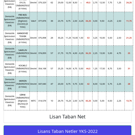
İşletmeleri
EYLÜL
Devlet
379,329
62
29,00
12,00
8,50
---
49,5
2,75
12,50
7,75
1,25
24,25
Yönetimi
ÜNİVERSİTESİ
(EA)
(4 Yıllık)
PİRİ REİS
Denizcilik
ÜNİVERSİTESİ
İşletmeleri
(İngilizce)
Vakıf
377,876
36
23,75
8,75
2,00
-0,25
34,25
0,00
9,50
-0,25
2,50
11,75
Yönetimi
(Ücretli) (4
(EA)
Yıllık)
Denizcilik
KARADENİZ
İşletmeleri
TEKNİK
Devlet
375,898
26
30,25
11,25
10,00
1,50
53
3,25
10,00
5,50
2,50
21,25
Yönetimi
ÜNİVERSİTESİ
(EA)
(4 Yıllık)
Denizcilik
SAMSUN
İşletmeleri
ÜNİVERSİTESİ
Devlet
374,899
57
21,75
10,75
4,00
-0,25
36,25
2,25
13,00
5,00
4,75
25
Yönetimi
(4 Yıllık)
(EA)
Denizcilik
KOCAELİ
İşletmeleri
ÜNİVERSİTESİ
Devlet
354,168
57
25,25
14,00
4,75
0,50
44,5
1,25
17,50
8,75
3,50
31
Yönetimi
(4 Yıllık)
(EA)
Denizcilik
MERSİN
İşletmeleri
ÜNİVERSİTESİ
Devlet
347,640
47
20,00
8,75
9,75
3,50
42
8,00
12,00
5,75
2,25
28
Yönetimi
(4 Yıllık)
(EA)
GİRNE
Denizcilik
ÜNİVERSİTESİ
İşletmeleri
(İngilizce)
KKTC
314,576
10
26,75
15,25
2,00
-0,75
43,25
0,00
5,00
6,50
2,25
13,75
Yönetimi
(Burslu) (4
(EA)
Yıllık)
Lisan Taban Net
Lisans Taban Netler YKS-2022