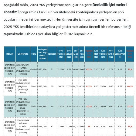
Aşağıdaki tablo, 2024 YKS yerleştirme sonuçlarına göre
Denizcilik İşletmeleri
Yönetimi
programına farklı üniversitelerdeki kontenjanlara yerleşen en son
adayların netlerini içermektedir. Her üniversite için ayrı ayrı verilen bu veriler,
2025 YKS tercihlerinde adaylara yol göstermek adına önemli bir referans niteliği
taşımaktadır. Tabloda yer alan bilgiler ÖSYM kaynaklıdır.
Yerleşen
TYT
TYT
TYT
TYT
Toplam
AYT
AYT
AYT
AYT
Toplam
Son Kişi
Bölüm
Üniversite
Türü
Yerleşen
Türkçe
Sosyal
Mat
Fen
TYT
Mat
Türkçe
Tarih1
Coğrafya1
AYT
(OBP)
(40)
(20)
(40)
(20)
Net
(40)
(24)
(10)
(6)
Net
Puanı
Denizcilik
İSKENDERUN
İşletmeleri
TEKNİK
Devlet
450,224
71
21,50
9,75
6,50
5,00
42,75
6,00
2,50
0,75
1,25
10,5
Yönetimi
ÜNİVERSİTESİ
(EA)
(4 Yıllık)
PİRİ REİS
Denizcilik
ÜNİVERSİTESİ
İşletmeleri
(İngilizce)
Vakıf
431,640
15
30,25
17,75
14,00
0,25
62,25
8,00
19,50
9,00
3,75
40,25
Yönetimi
(Burslu) (4
(EA)
Yıllık)
PİRİ REİS
Denizcilik
ÜNİVERSİTESİ
İşletmeleri
(İngilizce)
Vakıf
429,388
45
23,25
9,25
5,25
-0,50
37,25
2,50
16,50
4,00
4,75
27,75
Yönetimi
(%50
(EA)
İndirimli) (4
Yıllık)
ZONGULDAK
Denizcilik
BÜLENT
İşletmeleri
ECEVİT
Devlet
429,040
82
23,00
11,00
13,00
8,00
55
3,25
7,75
3,00
2,50
16,5
Yönetimi
ÜNİVERSİTESİ
(EA)
(4 Yıllık)