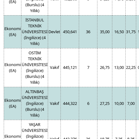
(EA)
(Burslu) (4
Yıllık)
İSTANBUL
TEKNİK
Ekonomi
ÜNİVERSİTESİ
Devlet
450,641
36
35,00
16,50
31,75
(EA)
(İngilizce) (4
Yıllık)
OSTİM
TEKNİK
Ekonomi
ÜNİVERSİTESİ
Vakıf
445,121
7
26,75
13,00
22,25
(EA)
(İngilizce)
(Burslu) (4
Yıllık)
ALTINBAŞ
ÜNİVERSİTESİ
Ekonomi
(İngilizce)
Vakıf
444,322
6
27,25
10,00
7,00
(EA)
(Burslu) (4
Yıllık)
YAŞAR
ÜNİVERSİTESİ
Ekonomi
(İngilizce)