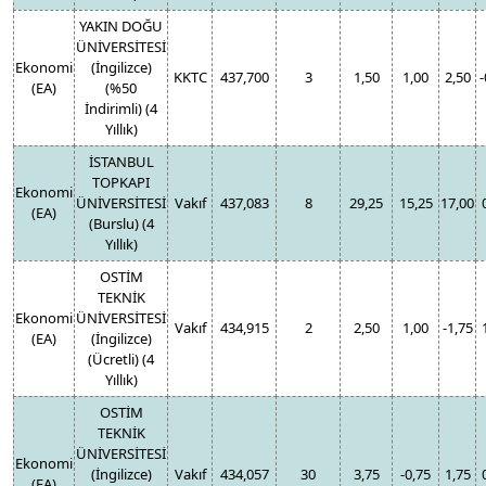
YAKIN DOĞU
ÜNİVERSİTESİ
Ekonomi
(İngilizce)
KKTC
437,700
3
1,50
1,00
2,50
-
(EA)
(%50
İndirimli) (4
Yıllık)
İSTANBUL
TOPKAPI
Ekonomi
ÜNİVERSİTESİ
Vakıf
437,083
8
29,25
15,25
17,00
(EA)
(Burslu) (4
Yıllık)
OSTİM
TEKNİK
Ekonomi
ÜNİVERSİTESİ
Vakıf
434,915
2
2,50
1,00
-1,75
(EA)
(İngilizce)
(Ücretli) (4
Yıllık)
OSTİM
TEKNİK
ÜNİVERSİTESİ
Ekonomi
(İngilizce)
Vakıf
434,057
30
3,75
-0,75
1,75
(EA)