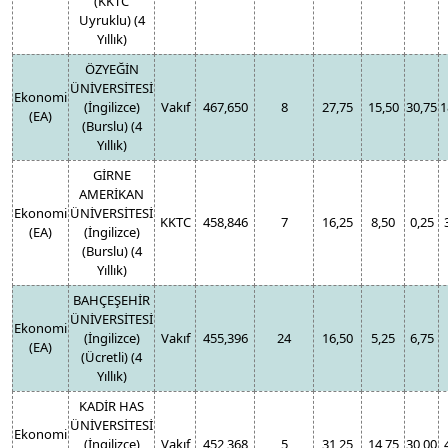
(KKTC
Uyruklu) (4
Yıllık)
ÖZYEĞİN
ÜNİVERSİTESİ
Ekonomi
(İngilizce)
Vakıf
467,650
8
27,75
15,50
30,75
1
(EA)
(Burslu) (4
Yıllık)
GİRNE
AMERİKAN
Ekonomi
ÜNİVERSİTESİ
KKTC
458,846
7
16,25
8,50
0,25
(EA)
(İngilizce)
(Burslu) (4
Yıllık)
BAHÇEŞEHİR
ÜNİVERSİTESİ
Ekonomi
(İngilizce)
Vakıf
455,396
24
16,50
5,25
6,75
(EA)
(Ücretli) (4
Yıllık)
KADİR HAS
ÜNİVERSİTESİ
Ekonomi
(İngilizce)
Vakıf
452,368
5
31,25
14,75
30,00