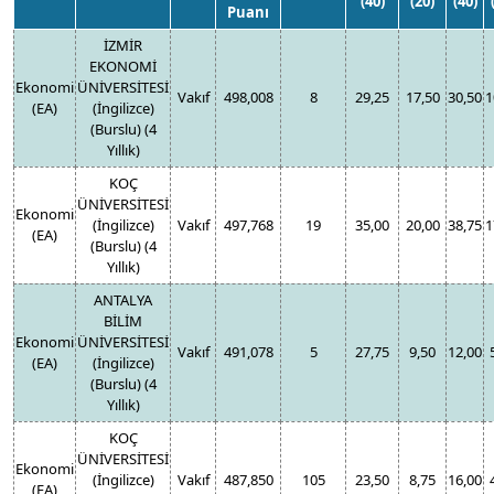
(40)
(20)
(40)
Puanı
İZMİR
EKONOMİ
Ekonomi
ÜNİVERSİTESİ
Vakıf
498,008
8
29,25
17,50
30,50
1
(EA)
(İngilizce)
(Burslu) (4
Yıllık)
KOÇ
ÜNİVERSİTESİ
Ekonomi
(İngilizce)
Vakıf
497,768
19
35,00
20,00
38,75
1
(EA)
(Burslu) (4
Yıllık)
ANTALYA
BİLİM
Ekonomi
ÜNİVERSİTESİ
Vakıf
491,078
5
27,75
9,50
12,00
(EA)
(İngilizce)
(Burslu) (4
Yıllık)
KOÇ
ÜNİVERSİTESİ
Ekonomi
(İngilizce)
Vakıf
487,850
105
23,50
8,75
16,00
(EA)