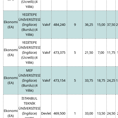
(Ücretli) (4
Yıllık)
YEDİTEPE
ÜNİVERSİTESİ
Ekonomi
(İngilizce)
Vakıf
484,240
9
36,25
15,00
37,50
2
(EA)
(Burslu) (4
Yıllık)
YEDİTEPE
ÜNİVERSİTESİ
Ekonomi
(İngilizce)
Vakıf
473,375
5
21,50
7,00
11,75
(EA)
(Ücretli) (4
Yıllık)
MEF
ÜNİVERSİTESİ
Ekonomi
(İngilizce)
Vakıf
473,154
5
33,75
18,75
24,25
1
(EA)
(Burslu) (4
Yıllık)
İSTANBUL
TEKNİK
ÜNİVERSİTESİ
Ekonomi
(İngilizce)
Devlet
469,500
1
33,00
13,50
24,50
(EA)