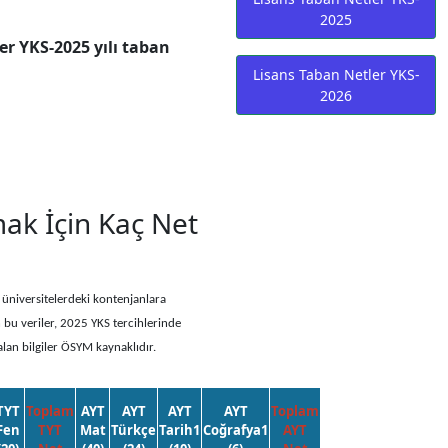
2025
r YKS-2025 yılı taban
Lisans Taban Netler YKS-
2026
k İçin Kaç Net
 üniversitelerdeki kontenjanlara
n bu veriler, 2025 YKS tercihlerinde
alan bilgiler ÖSYM kaynaklıdır.
TYT
Toplam
AYT
AYT
AYT
AYT
Toplam
Fen
TYT
Mat
Türkçe
Tarih1
Coğrafya1
AYT