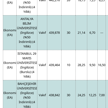
Vakıf
442,276
26
18,75
7,25
8,25
(EA)
(%50
İndirimli) (4
Yıllık)
ANTALYA
BİLİM
ÜNİVERSİTESİ
Ekonomi
(İngilizce)
Vakıf
439,878
30
21,14
6,70
---
(EA)
(%50
İndirimli) (4
Yıllık)
İSTANBUL 29
MAYIS
Ekonomi
ÜNİVERSİTESİ
Vakıf
439,464
10
28,25
9,50
16,50
(EA)
(İngilizce)
(Burslu) (4
Yıllık)
BAHÇEŞEHİR
ÜNİVERSİTESİ
Ekonomi
(İngilizce)
Vakıf
438,842
30
24,25
12,25
7,00
(EA)
(%50
İndirimli) (4
Yıllık)