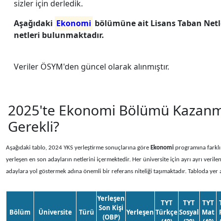
sizler için derledik.
Aşağıdaki
Ekonomi
bölümüne ait Lisans Taban Netle
netleri bulunmaktadır.
Veriler ÖSYM'den güncel olarak alınmıştır.
2025'te Ekonomi Bölümü Kazanma
Gerekli?
Aşağıdaki tablo, 2024 YKS yerleştirme sonuçlarına göre
Ekonomi
programına farklı
yerleşen en son adayların netlerini içermektedir. Her üniversite için ayrı ayrı verile
adaylara yol göstermek adına önemli bir referans niteliği taşımaktadır. Tabloda yer 
Yerleşen
TYT
TYT
TYT
Son Kişi
Bölüm
Üniversite
Türü
Yerleşen
Türkçe
Sosyal
Mat
(OBP)