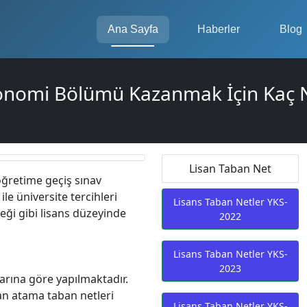
Ana Sayfa
Haberler
Blog
onomi Bölümü Kazanmak İçin Kaç N
Lisan Taban Net
öğretime geçiş sınav
le üniversite tercihleri
Lisans Taban Netler YKS-
eği gibi lisans düzeyinde
2022
Lisans Taban Netler YKS-
2023
arına göre yapılmaktadır.
kan atama taban netleri
Lisans Taban Netler YKS-