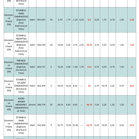
(EA)
(Burslu) (4
Yıllık)
İSTANBUL
OKAN
Ekonomi
ÜNİVERSİTESİ
ve
(İngilizce)
Vakıf
407,037
39
5,75
1,75
-1,25
0,25
6,5
0,25
1,75
-0,75
1,00
2,25
Finans
(%50
(EA)
İndirimli) (4
Yıllık)
İSTANBUL
NİŞANTAŞI
Ekonomi
ÜNİVERSİTESİ
ve
(İngilizce)
Vakıf
405,034
24
18,50
9,25
3,75
2,25
33,75
2,75
3,50
-0,50
1,50
7,25
Finans
(%50
(EA)
İndirimli) (4
Yıllık)
PİRİ REİS
Ekonomi
ÜNİVERSİTESİ
ve
(İngilizce)
Vakıf
404,731
5
10,25
2,00
-1,50
1,75
12,5
0,75
0,50
-0,75
1,50
2
Finans
(Ücretli) (4
(EA)
Yıllık)
İSTANBUL
Ekonomi
GELİŞİM
ve
ÜNİVERSİTESİ
Vakıf
402,209
5
34,25
14,25
4,50
---
53
2,75
16,75
3,25
3,75
26,5
Finans
(Burslu) (4
(EA)
Yıllık)
AYDIN
Ekonomi
ADNAN
ve
MENDERES
Devlet
396,774
32
28,75
8,50
9,50
---
46,75
7,00
3,25
1,25
1,50
13
Finans
ÜNİVERSİTESİ
(EA)
(4 Yıllık)
İSTANBUL
Ekonomi
OKAN
ve
ÜNİVERSİTESİ
Vakıf
393,306
9
25,75
13,50
15,50
---
54,75
5,25
16,50
6,25
3,50
31,5
Finans
(İngilizce)
(EA)
(Burslu) (4
Yıllık)