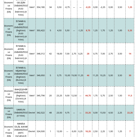
Ekonomi
GELİŞİM
ve
ÜNİVERSİTESİ
Vakıf
354,180
34
0,50
-0,75
---
---
-0,25
0,00
-2,25
0,00
3,50
1,25
Finans
(%50
(EA)
İndirimli) (4
Yıllık)
İSTANBUL
KENT
Ekonomi
ÜNİVERSİTESİ
ve
(İngilizce)
Vakıf
350,422
5
4,50
5,50
---
-1,25
8,75
1,25
1,75
1,25
1,00
5,25
Finans
(%50
(EA)
İndirimli) (4
Yıllık)
İSTANBUL
Ekonomi
AYDIN
ve
ÜNİVERSİTESİ
Vakıf
348,312
42
18,00
7,00
2,75
0,25
28
0,75
7,00
2,75
3,50
14
Finans
(%50
(EA)
İndirimli) (4
Yıllık)
İSTANBUL
Ekonomi
NİŞANTAŞI
ve
ÜNİVERSİTESİ
Vakıf
346,650
5
0,75
15,00
19,00
11,25
46
11,25
10,25
5,00
3,50
30
Finans
(İngilizce)
(EA)
(Burslu) (4
Yıllık)
BAHÇEŞEHİR
Ekonomi
ÜNİVERSİTESİ
ve
(İngilizce)
Vakıf
345,796
20
23,25
9,00
12,50
---
44,75
1,75
5,75
2,50
1,50
11,5
Finans
(Ücretli) (4
(EA)
Yıllık)
Ekonomi
SAMSUN
ve
ÜNİVERSİTESİ
Devlet
342,522
48
23,50
9,75
---
---
33,25
0,00
13,50
6,50
2,25
22,25
Finans
(4 Yıllık)
(EA)
MANİSA
Ekonomi
CELÂL BAYAR
ve
ÜNİVERSİTESİ
Devlet
324,500
1
12,00
---
6,00
0,25
18,25
2,50
2,25
1,00
1,25
7
Finans
(KKTC
(EA)
Uyruklu) (4