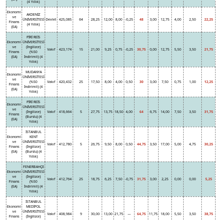
(4 Yıllık)
Ekonomi
AKDENİZ
ve
ÜNİVERSİTESİ
Devlet
425,085
64
28,25
12,00
8,00
-0,25
48
3,00
12,75
4,00
2,50
22,25
Finans
(4 Yıllık)
(EA)
PİRİ REİS
Ekonomi
ÜNİVERSİTESİ
ve
(İngilizce)
Vakıf
423,174
15
21,00
9,25
0,75
-0,25
30,75
0,00
12,75
5,50
3,50
21,75
Finans
(%50
(EA)
İndirimli) (4
Yıllık)
MUDANYA
Ekonomi
ÜNİVERSİTESİ
ve
(%50
Vakıf
420,432
25
17,50
8,00
4,00
0,50
30
3,00
7,50
0,75
1,00
12,25
Finans
İndirimli) (4
(EA)
Yıllık)
PİRİ REİS
Ekonomi
ÜNİVERSİTESİ
ve
(İngilizce)
Vakıf
418,664
5
27,75
13,75
18,50
4,00
64
6,75
14,00
7,50
3,50
31,75
Finans
(Burslu) (4
(EA)
Yıllık)
İSTANBUL
Ekonomi
KENT
ve
ÜNİVERSİTESİ
Vakıf
412,780
5
26,75
9,50
8,00
0,50
44,75
3,50
17,00
5,00
4,75
30,25
Finans
(İngilizce)
(EA)
(Burslu) (4
Yıllık)
FENERBAHÇE
Ekonomi
ÜNİVERSİTESİ
ve
(İngilizce)
Vakıf
412,764
25
18,75
6,25
7,50
-0,75
31,75
3,00
2,25
0,00
0,00
5,25
Finans
(%50
(EA)
İndirimli) (4
Yıllık)
İSTANBUL
Ekonomi
MEDİPOL
ve
ÜNİVERSİTESİ
Vakıf
408,984
9
30,00
13,00
21,75
---
64,75
11,75
18,00
5,50
3,50
38,75
Finans
(İngilizce)