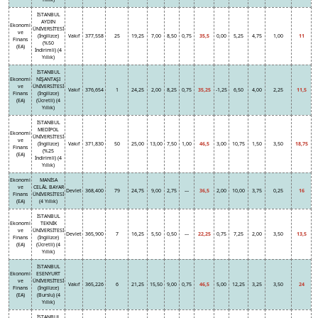
İSTANBUL
AYDIN
Ekonomi
ÜNİVERSİTESİ
ve
(İngilizce)
Vakıf
377,558
25
19,25
7,00
8,50
0,75
35,5
0,00
5,25
4,75
1,00
11
Finans
(%50
(EA)
İndirimli) (4
Yıllık)
İSTANBUL
Ekonomi
NİŞANTAŞI
ve
ÜNİVERSİTESİ
Vakıf
376,654
1
24,25
2,00
8,25
0,75
35,25
-1,25
6,50
4,00
2,25
11,5
Finans
(İngilizce)
(EA)
(Ücretli) (4
Yıllık)
İSTANBUL
MEDİPOL
Ekonomi
ÜNİVERSİTESİ
ve
(İngilizce)
Vakıf
371,830
50
25,00
13,00
7,50
1,00
46,5
3,00
10,75
1,50
3,50
18,75
Finans
(%25
(EA)
İndirimli) (4
Yıllık)
Ekonomi
MANİSA
ve
CELÂL BAYAR
Devlet
368,400
79
24,75
9,00
2,75
---
36,5
2,00
10,00
3,75
0,25
16
Finans
ÜNİVERSİTESİ
(EA)
(4 Yıllık)
İSTANBUL
Ekonomi
TEKNİK
ve
ÜNİVERSİTESİ
Devlet
365,900
7
16,25
5,50
0,50
---
22,25
0,75
7,25
2,00
3,50
13,5
Finans
(İngilizce)
(EA)
(Ücretli) (4
Yıllık)
İSTANBUL
Ekonomi
ESENYURT
ve
ÜNİVERSİTESİ
Vakıf
365,226
6
21,25
15,50
9,00
0,75
46,5
5,00
12,25
3,25
3,50
24
Finans
(İngilizce)
(EA)
(Burslu) (4
Yıllık)
İSTANBUL