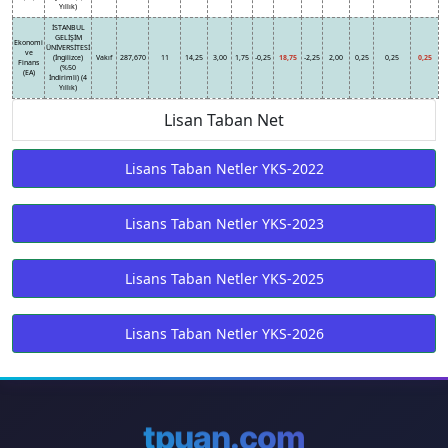
Yıllık)
İSTANBUL
GELİŞİM
Ekonomi
ÜNİVERSİTESİ
ve
(İngilizce)
Vakıf
287,670
11
14,25
3,00
1,75
-0,25
18,75
-2,25
2,00
0,25
0,25
0,25
Finans
(%50
(EA)
İndirimli) (4
Yıllık)
Lisan Taban Net
Lisans Taban Netler YKS-2022
Lisans Taban Netler YKS-2023
Lisans Taban Netler YKS-2025
Lisans Taban Netler YKS-2026
tpuan.com