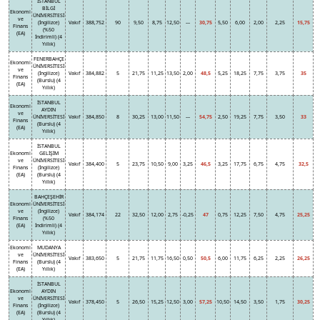
İSTANBUL
BİLGİ
Ekonomi
ÜNİVERSİTESİ
ve
(İngilizce)
Vakıf
388,752
90
9,50
8,75
12,50
---
30,75
5,50
6,00
2,00
2,25
15,75
Finans
(%50
(EA)
İndirimli) (4
Yıllık)
FENERBAHÇE
Ekonomi
ÜNİVERSİTESİ
ve
(İngilizce)
Vakıf
384,882
5
21,75
11,25
13,50
2,00
48,5
5,25
18,25
7,75
3,75
35
Finans
(Burslu) (4
(EA)
Yıllık)
İSTANBUL
Ekonomi
AYDIN
ve
ÜNİVERSİTESİ
Vakıf
384,850
8
30,25
13,00
11,50
---
54,75
2,50
19,25
7,75
3,50
33
Finans
(Burslu) (4
(EA)
Yıllık)
İSTANBUL
Ekonomi
GELİŞİM
ve
ÜNİVERSİTESİ
Vakıf
384,400
5
23,75
10,50
9,00
3,25
46,5
3,25
17,75
6,75
4,75
32,5
Finans
(İngilizce)
(EA)
(Burslu) (4
Yıllık)
BAHÇEŞEHİR
Ekonomi
ÜNİVERSİTESİ
ve
(İngilizce)
Vakıf
384,174
22
32,50
12,00
2,75
-0,25
47
0,75
12,25
7,50
4,75
25,25
Finans
(%50
(EA)
İndirimli) (4
Yıllık)
Ekonomi
MUDANYA
ve
ÜNİVERSİTESİ
Vakıf
383,650
5
21,75
11,75
16,50
0,50
50,5
6,00
11,75
6,25
2,25
26,25
Finans
(Burslu) (4
(EA)
Yıllık)
İSTANBUL
Ekonomi
AYDIN
ve
ÜNİVERSİTESİ
Vakıf
378,450
5
26,50
15,25
12,50
3,00
57,25
10,50
14,50
3,50
1,75
30,25
Finans
(İngilizce)
(EA)
(Burslu) (4
Yıllık)