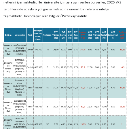
netlerini içermektedir. Her üniversite için ayrı ayrı verilen bu veriler, 2025 YKS
tercihlerinde adaylara yol göstermek adına önemli bir referans niteliği
taşımaktadır. Tabloda yer alan bilgiler ÖSYM kaynaklıdır.
Yerleşen
TYT
TYT
TYT
TYT
Toplam
AYT
AYT
AYT
AYT
Toplam
Son Kişi
Bölüm
Üniversite
Türü
Yerleşen
Türkçe
Sosyal
Mat
Fen
TYT
Mat
Türkçe
Tarih1
Coğrafya1
AYT
(OBP)
(40)
(20)
(40)
(20)
Net
(40)
(24)
(10)
(6)
Net
Puanı
Ekonomi
MUĞLA SITKI
ve
KOÇMAN
Devlet
475,750
78
20,00
10,50
3,00
0,75
34,25
1,00
7,50
0,75
4,00
13,25
Finans
ÜNİVERSİTESİ
(EA)
(4 Yıllık)
İSTANBUL
Ekonomi
TEKNİK
ve
ÜNİVERSİTESİ
Devlet
468,950
5
31,75
12,50
19,50
9,75
73,5
12,50
2,00
0,00
0,00
14,5
Finans
(İngilizce)
(EA)
(Burslu) (4
Yıllık)
İSTANBUL
Ekonomi
BİLGİ
ve
ÜNİVERSİTESİ
Vakıf
466,928
15
31,75
14,75
19,75
11,25
77,5
17,25
17,75
7,50
4,75
47,25
Finans
(İngilizce)
(EA)
(Burslu) (4
Yıllık)
BAHÇEŞEHİR
Ekonomi
ÜNİVERSİTESİ
ve
(İngilizce)
Vakıf
438,729
8
35,25
14,25
26,25
6,75
82,5
23,75
19,00
10,00
3,50
56,25
Finans
(Burslu) (4
(EA)
Yıllık)
BURDUR
Ekonomi
MEHMET
ve
AKİF ERSOY
Devlet
427,565
57
8,75
4,25
1,50
1,25
15,75
0,00
7,75
0,75
2,50
11
Finans
ÜNİVERSİTESİ
(EA)