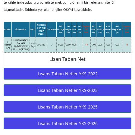
tercihlerinde adaylara yol göstermek adına önemli bir referans niteliği
taşımaktadır. Tabloda yer alan bilgiler ÖSYM kaynaklıdır.
Yerleşen
TYT
TYT
TYT
TYT
Toplam
AYT
AYT
AYT
AYT
Toplam
Son Kişi
Bölüm
Üniversite
Türü
Yerleşen
Türkçe
Sosyal
Mat
Fen
TYT
Mat
Türkçe
Tarih1
Coğrafya1
AYT
(OBP)
(40)
(20)
(40)
(20)
Net
(40)
(24)
(10)
(6)
Net
Puanı
ULUSLARARASI
E-
BALKAN
Yurt
Ticaret
279,167
3
11,25
2,50
0,25
---
14
-5,00
2,75
1,25
1,00
0
ÜNİVERSİTESİ
Dışı
(EA)
(Ücretli) (4 Yıllık)
Lisan Taban Net
Lisans Taban Netler YKS-2022
Lisans Taban Netler YKS-2023
Lisans Taban Netler YKS-2025
Lisans Taban Netler YKS-2026