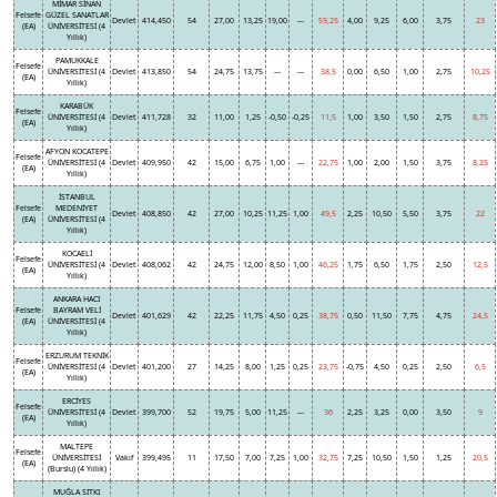
MİMAR SİNAN
Felsefe
GÜZEL SANATLAR
Devlet
414,450
54
27,00
13,25
19,00
---
59,25
4,00
9,25
6,00
3,75
23
(EA)
ÜNİVERSİTESİ (4
Yıllık)
PAMUKKALE
Felsefe
ÜNİVERSİTESİ (4
Devlet
413,850
54
24,75
13,75
---
---
38,5
0,00
6,50
1,00
2,75
10,25
(EA)
Yıllık)
KARABÜK
Felsefe
ÜNİVERSİTESİ (4
Devlet
411,728
32
11,00
1,25
-0,50
-0,25
11,5
1,00
3,50
1,50
2,75
8,75
(EA)
Yıllık)
AFYON KOCATEPE
Felsefe
ÜNİVERSİTESİ (4
Devlet
409,950
42
15,00
6,75
1,00
---
22,75
1,00
2,00
1,50
3,75
8,25
(EA)
Yıllık)
İSTANBUL
Felsefe
MEDENİYET
Devlet
408,850
42
27,00
10,25
11,25
1,00
49,5
2,25
10,50
5,50
3,75
22
(EA)
ÜNİVERSİTESİ (4
Yıllık)
KOCAELİ
Felsefe
ÜNİVERSİTESİ (4
Devlet
408,062
42
24,75
12,00
8,50
1,00
46,25
1,75
6,50
1,75
2,50
12,5
(EA)
Yıllık)
ANKARA HACI
Felsefe
BAYRAM VELİ
Devlet
401,629
42
22,25
11,75
4,50
0,25
38,75
0,50
11,50
7,75
4,75
24,5
(EA)
ÜNİVERSİTESİ (4
Yıllık)
ERZURUM TEKNİK
Felsefe
ÜNİVERSİTESİ (4
Devlet
401,200
27
14,25
8,00
1,25
0,25
23,75
-0,75
4,50
0,25
2,50
6,5
(EA)
Yıllık)
ERCİYES
Felsefe
ÜNİVERSİTESİ (4
Devlet
399,700
52
19,75
5,00
11,25
---
36
2,25
3,25
0,00
3,50
9
(EA)
Yıllık)
MALTEPE
Felsefe
ÜNİVERSİTESİ
Vakıf
399,495
11
17,50
7,00
7,25
1,00
32,75
7,25
10,50
1,50
1,25
20,5
(EA)
(Burslu) (4 Yıllık)
MUĞLA SITKI