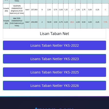
Yıllık)
YEDİTEPE
Felsefe
ÜNİVERSİTESİ
Vakıf
257,850
4
2,50
3,75
-3,50
1,25
4
-2,50
2,75
0,00
-0,25
0
(EA)
(İngilizce) (%50
İndirimli) (4 Yıllık)
MALTEPE
Felsefe
ÜNİVERSİTESİ
Vakıf
250,000
2
18,00
3,50
-0,75
-0,25
20,5
-2,50
6,50
4,00
-0,25
7,75
(EA)
(%50 İndirimli) (4
Yıllık)
Lisan Taban Net
Lisans Taban Netler YKS-2022
Lisans Taban Netler YKS-2023
Lisans Taban Netler YKS-2025
Lisans Taban Netler YKS-2026