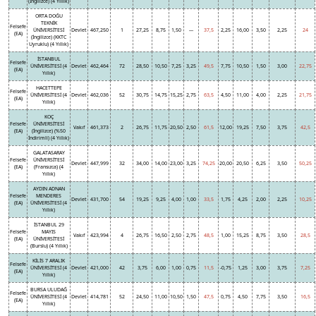
(İngilizce) (4 Yıllık)
ORTA DOĞU
TEKNİK
Felsefe
ÜNİVERSİTESİ
Devlet
467,250
1
27,25
8,75
1,50
---
37,5
2,25
16,00
3,50
2,25
24
(EA)
(İngilizce) (KKTC
Uyruklu) (4 Yıllık)
İSTANBUL
Felsefe
ÜNİVERSİTESİ (4
Devlet
462,464
72
28,50
10,50
7,25
3,25
49,5
7,75
10,50
1,50
3,00
22,75
(EA)
Yıllık)
HACETTEPE
Felsefe
ÜNİVERSİTESİ (4
Devlet
462,036
52
30,75
14,75
15,25
2,75
63,5
4,50
11,00
4,00
2,25
21,75
(EA)
Yıllık)
KOÇ
Felsefe
ÜNİVERSİTESİ
Vakıf
461,373
2
26,75
11,75
20,50
2,50
61,5
12,00
19,25
7,50
3,75
42,5
(EA)
(İngilizce) (%50
İndirimli) (4 Yıllık)
GALATASARAY
Felsefe
ÜNİVERSİTESİ
Devlet
447,999
32
34,00
14,00
23,00
3,25
74,25
20,00
20,50
6,25
3,50
50,25
(EA)
(Fransızca) (4
Yıllık)
AYDIN ADNAN
Felsefe
MENDERES
Devlet
431,700
54
19,25
9,25
4,00
1,00
33,5
1,75
4,25
2,00
2,25
10,25
(EA)
ÜNİVERSİTESİ (4
Yıllık)
İSTANBUL 29
Felsefe
MAYIS
Vakıf
423,994
4
26,75
16,50
2,50
2,75
48,5
1,00
15,25
8,75
3,50
28,5
(EA)
ÜNİVERSİTESİ
(Burslu) (4 Yıllık)
KİLİS 7 ARALIK
Felsefe
ÜNİVERSİTESİ (4
Devlet
421,000
42
3,75
6,00
1,00
0,75
11,5
-0,75
1,25
3,00
3,75
7,25
(EA)
Yıllık)
BURSA ULUDAĞ
Felsefe
ÜNİVERSİTESİ (4
Devlet
414,781
52
24,50
11,00
10,50
1,50
47,5
0,75
4,50
7,75
3,50
16,5
(EA)
Yıllık)