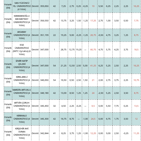
VAN YÜZÜNCÜ
Felsefe
YIL ÜNİVERSİTESİ
Devlet
359,650
42
7,25
2,75
0,25
-0,25
10
5,50
6,25
2,25
2,25
16,25
(EA)
(4 Yıllık)
KARAMANOĞLU
Felsefe
MEHMETBEY
Devlet
356,550
42
13,75
3,25
1,50
-1,25
17,25
2,75
1,00
3,50
0,50
7,75
(EA)
ÜNİVERSİTESİ (4
Yıllık)
AKSARAY
Felsefe
ÜNİVERSİTESİ (4
Devlet
351,199
22
19,25
9,00
-0,25
-1,25
26,75
-0,50
4,75
3,25
1,25
8,75
(EA)
Yıllık)
EGE
Felsefe
ÜNİVERSİTESİ
Devlet
347,000
1
28,75
12,75
19,25
---
60,75
4,75
5,75
4,25
3,75
18,5
(EA)
(KKTC Uyruklu) (4
Yıllık)
İZMİR KATİP
Felsefe
ÇELEBİ
Devlet
347,000
54
21,25
12,50
2,50
5,00
41,25
6,25
5,25
2,50
2,25
16,25
(EA)
ÜNİVERSİTESİ (4
Yıllık)
KIRKLARELİ
Felsefe
ÜNİVERSİTESİ (4
Devlet
346,650
54
16,50
0,50
2,50
1,50
21
2,00
2,75
3,75
2,25
10,75
(EA)
Yıllık)
MARDİN ARTUKLU
Felsefe
ÜNİVERSİTESİ (4
Devlet
346,180
42
13,00
8,50
1,25
1,25
24
-2,50
5,25
2,50
3,50
8,75
(EA)
Yıllık)
ARTVİN ÇORUH
Felsefe
ÜNİVERSİTESİ (4
Devlet
345,450
32
4,50
2,25
-0,25
---
6,5
0,00
5,50
7,75
0,25
13,5
(EA)
Yıllık)
KIRIKKALE
Felsefe
ÜNİVERSİTESİ (4
Devlet
345,300
42
16,75
8,75
---
-1,00
24,5
0,00
6,75
1,75
3,50
12
(EA)
Yıllık)
KIRŞEHİR AHİ
Felsefe
EVRAN
Devlet
342,844
41
8,25
3,75
1,25
-1,00
12,25
0,00
9,00
2,50
-0,25
11,25
(EA)
ÜNİVERSİTESİ (4
Yıllık)