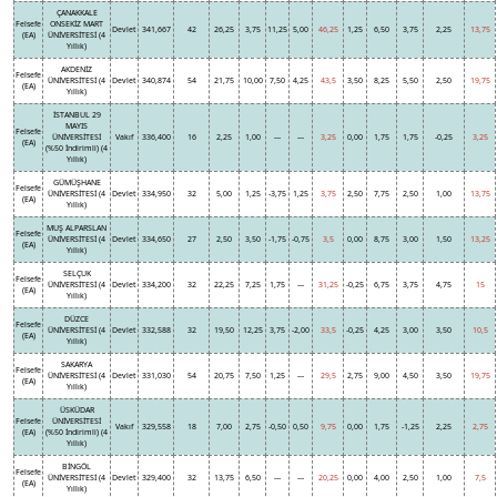
ÇANAKKALE
Felsefe
ONSEKİZ MART
Devlet
341,667
42
26,25
3,75
11,25
5,00
46,25
1,25
6,50
3,75
2,25
13,75
(EA)
ÜNİVERSİTESİ (4
Yıllık)
AKDENİZ
Felsefe
ÜNİVERSİTESİ (4
Devlet
340,874
54
21,75
10,00
7,50
4,25
43,5
3,50
8,25
5,50
2,50
19,75
(EA)
Yıllık)
İSTANBUL 29
MAYIS
Felsefe
ÜNİVERSİTESİ
Vakıf
336,400
16
2,25
1,00
---
---
3,25
0,00
1,75
1,75
-0,25
3,25
(EA)
(%50 İndirimli) (4
Yıllık)
GÜMÜŞHANE
Felsefe
ÜNİVERSİTESİ (4
Devlet
334,950
32
5,00
1,25
-3,75
1,25
3,75
2,50
7,75
2,50
1,00
13,75
(EA)
Yıllık)
MUŞ ALPARSLAN
Felsefe
ÜNİVERSİTESİ (4
Devlet
334,650
27
2,50
3,50
-1,75
-0,75
3,5
0,00
8,75
3,00
1,50
13,25
(EA)
Yıllık)
SELÇUK
Felsefe
ÜNİVERSİTESİ (4
Devlet
334,200
32
22,25
7,25
1,75
---
31,25
-0,25
6,75
3,75
4,75
15
(EA)
Yıllık)
DÜZCE
Felsefe
ÜNİVERSİTESİ (4
Devlet
332,588
32
19,50
12,25
3,75
-2,00
33,5
-0,25
4,25
3,00
3,50
10,5
(EA)
Yıllık)
SAKARYA
Felsefe
ÜNİVERSİTESİ (4
Devlet
331,030
54
20,75
7,50
1,25
---
29,5
2,75
9,00
4,50
3,50
19,75
(EA)
Yıllık)
ÜSKÜDAR
Felsefe
ÜNİVERSİTESİ
Vakıf
329,558
18
7,00
2,75
-0,50
0,50
9,75
0,00
1,75
-1,25
2,25
2,75
(EA)
(%50 İndirimli) (4
Yıllık)
BİNGÖL
Felsefe
ÜNİVERSİTESİ (4
Devlet
329,400
32
13,75
6,50
---
---
20,25
0,00
4,00
2,50
1,00
7,5
(EA)
Yıllık)