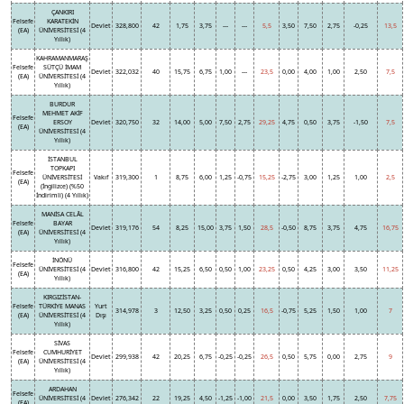
ÇANKIRI
Felsefe
KARATEKİN
Devlet
328,800
42
1,75
3,75
---
---
5,5
3,50
7,50
2,75
-0,25
13,5
(EA)
ÜNİVERSİTESİ (4
Yıllık)
KAHRAMANMARAŞ
Felsefe
SÜTÇÜ İMAM
Devlet
322,032
40
15,75
6,75
1,00
---
23,5
0,00
4,00
1,00
2,50
7,5
(EA)
ÜNİVERSİTESİ (4
Yıllık)
BURDUR
MEHMET AKİF
Felsefe
ERSOY
Devlet
320,750
32
14,00
5,00
7,50
2,75
29,25
4,75
0,50
3,75
-1,50
7,5
(EA)
ÜNİVERSİTESİ (4
Yıllık)
İSTANBUL
TOPKAPI
Felsefe
ÜNİVERSİTESİ
Vakıf
319,300
1
8,75
6,00
1,25
-0,75
15,25
-2,75
3,00
1,25
1,00
2,5
(EA)
(İngilizce) (%50
İndirimli) (4 Yıllık)
MANİSA CELÂL
Felsefe
BAYAR
Devlet
319,176
54
8,25
15,00
3,75
1,50
28,5
-0,50
8,75
3,75
4,75
16,75
(EA)
ÜNİVERSİTESİ (4
Yıllık)
İNÖNÜ
Felsefe
ÜNİVERSİTESİ (4
Devlet
316,800
42
15,25
6,50
0,50
1,00
23,25
0,50
4,25
3,00
3,50
11,25
(EA)
Yıllık)
KIRGIZİSTAN-
Felsefe
TÜRKİYE MANAS
Yurt
314,978
3
12,50
3,25
0,50
0,25
16,5
-0,75
5,25
1,50
1,00
7
(EA)
ÜNİVERSİTESİ (4
Dışı
Yıllık)
SİVAS
Felsefe
CUMHURİYET
Devlet
299,938
42
20,25
6,75
-0,25
-0,25
26,5
0,50
5,75
0,00
2,75
9
(EA)
ÜNİVERSİTESİ (4
Yıllık)
ARDAHAN
Felsefe
ÜNİVERSİTESİ (4
Devlet
276,342
22
19,25
4,50
-1,25
-1,00
21,5
0,00
3,50
1,75
2,50
7,75
(EA)