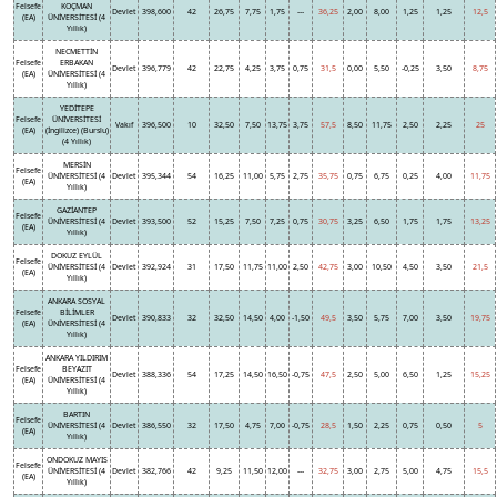
Felsefe
KOÇMAN
Devlet
398,600
42
26,75
7,75
1,75
---
36,25
2,00
8,00
1,25
1,25
12,5
(EA)
ÜNİVERSİTESİ (4
Yıllık)
NECMETTİN
Felsefe
ERBAKAN
Devlet
396,779
42
22,75
4,25
3,75
0,75
31,5
0,00
5,50
-0,25
3,50
8,75
(EA)
ÜNİVERSİTESİ (4
Yıllık)
YEDİTEPE
Felsefe
ÜNİVERSİTESİ
Vakıf
396,500
10
32,50
7,50
13,75
3,75
57,5
8,50
11,75
2,50
2,25
25
(EA)
(İngilizce) (Burslu)
(4 Yıllık)
MERSİN
Felsefe
ÜNİVERSİTESİ (4
Devlet
395,344
54
16,25
11,00
5,75
2,75
35,75
0,75
6,75
0,25
4,00
11,75
(EA)
Yıllık)
GAZİANTEP
Felsefe
ÜNİVERSİTESİ (4
Devlet
393,500
52
15,25
7,50
7,25
0,75
30,75
3,25
6,50
1,75
1,75
13,25
(EA)
Yıllık)
DOKUZ EYLÜL
Felsefe
ÜNİVERSİTESİ (4
Devlet
392,924
31
17,50
11,75
11,00
2,50
42,75
3,00
10,50
4,50
3,50
21,5
(EA)
Yıllık)
ANKARA SOSYAL
Felsefe
BİLİMLER
Devlet
390,833
32
32,50
14,50
4,00
-1,50
49,5
3,50
5,75
7,00
3,50
19,75
(EA)
ÜNİVERSİTESİ (4
Yıllık)
ANKARA YILDIRIM
Felsefe
BEYAZIT
Devlet
388,336
54
17,25
14,50
16,50
-0,75
47,5
2,50
5,00
6,50
1,25
15,25
(EA)
ÜNİVERSİTESİ (4
Yıllık)
BARTIN
Felsefe
ÜNİVERSİTESİ (4
Devlet
386,550
32
17,50
4,75
7,00
-0,75
28,5
1,50
2,25
0,75
0,50
5
(EA)
Yıllık)
ONDOKUZ MAYIS
Felsefe
ÜNİVERSİTESİ (4
Devlet
382,766
42
9,25
11,50
12,00
---
32,75
3,00
2,75
5,00
4,75
15,5
(EA)
Yıllık)