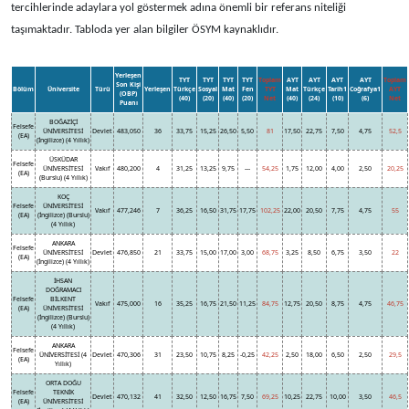
tercihlerinde adaylara yol göstermek adına önemli bir referans niteliği
taşımaktadır. Tabloda yer alan bilgiler ÖSYM kaynaklıdır.
Yerleşen
TYT
TYT
TYT
TYT
Toplam
AYT
AYT
AYT
AYT
Toplam
Son Kişi
Bölüm
Üniversite
Türü
Yerleşen
Türkçe
Sosyal
Mat
Fen
TYT
Mat
Türkçe
Tarih1
Coğrafya1
AYT
(OBP)
(40)
(20)
(40)
(20)
Net
(40)
(24)
(10)
(6)
Net
Puanı
BOĞAZİÇİ
Felsefe
ÜNİVERSİTESİ
Devlet
483,050
36
33,75
15,25
26,50
5,50
81
17,50
22,75
7,50
4,75
52,5
(EA)
(İngilizce) (4 Yıllık)
ÜSKÜDAR
Felsefe
ÜNİVERSİTESİ
Vakıf
480,200
4
31,25
13,25
9,75
---
54,25
1,75
12,00
4,00
2,50
20,25
(EA)
(Burslu) (4 Yıllık)
KOÇ
Felsefe
ÜNİVERSİTESİ
Vakıf
477,246
7
36,25
16,50
31,75
17,75
102,25
22,00
20,50
7,75
4,75
55
(EA)
(İngilizce) (Burslu)
(4 Yıllık)
ANKARA
Felsefe
ÜNİVERSİTESİ
Devlet
476,850
21
33,75
15,00
17,00
3,00
68,75
3,25
8,50
6,75
3,50
22
(EA)
(İngilizce) (4 Yıllık)
İHSAN
DOĞRAMACI
Felsefe
BİLKENT
Vakıf
475,000
16
35,25
16,75
21,50
11,25
84,75
12,75
20,50
8,75
4,75
46,75
(EA)
ÜNİVERSİTESİ
(İngilizce) (Burslu)
(4 Yıllık)
ANKARA
Felsefe
ÜNİVERSİTESİ (4
Devlet
470,306
31
23,50
10,75
8,25
-0,25
42,25
2,50
18,00
6,50
2,50
29,5
(EA)
Yıllık)
ORTA DOĞU
Felsefe
TEKNİK
Devlet
470,132
41
32,50
12,50
16,75
7,50
69,25
10,25
22,75
10,00
3,50
46,5
(EA)
ÜNİVERSİTESİ