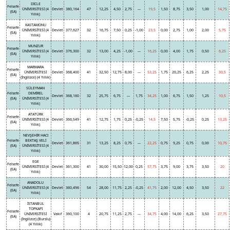
DİCLE
Felsefe
ÜNİVERSİTESİ (4
Devlet
380,164
47
12,25
4,50
2,75
---
19,5
1,50
8,75
3,50
1,00
14,75
(EA)
Yıllık)
KASTAMONU
Felsefe
ÜNİVERSİTESİ (4
Devlet
377,627
32
16,75
7,50
0,25
-1,00
23,5
0,00
2,75
1,00
2,00
5,75
(EA)
Yıllık)
MUNZUR
Felsefe
ÜNİVERSİTESİ (4
Devlet
376,300
32
13,00
4,25
-1,00
---
16,25
0,00
4,00
1,75
0,50
6,25
(EA)
Yıllık)
MARMARA
Felsefe
ÜNİVERSİTESİ
Devlet
368,400
41
32,50
12,75
8,00
---
53,25
1,75
20,25
6,25
2,25
30,5
(EA)
(İngilizce) (4 Yıllık)
SÜLEYMAN
Felsefe
DEMİREL
Devlet
368,160
32
25,75
6,75
---
1,75
34,25
1,00
6,75
1,50
1,25
10,5
(EA)
ÜNİVERSİTESİ (4
Yıllık)
ATATÜRK
Felsefe
ÜNİVERSİTESİ (4
Devlet
366,549
41
12,75
1,75
0,25
-0,25
14,5
7,50
5,75
-0,25
0,25
13,25
(EA)
Yıllık)
NEVŞEHİR HACI
Felsefe
BEKTAŞ VELİ
Devlet
361,865
31
13,25
8,25
0,75
---
22,25
0,75
9,25
0,75
0,00
10,75
(EA)
ÜNİVERSİTESİ (4
Yıllık)
EGE
Felsefe
ÜNİVERSİTESİ (4
Devlet
361,300
41
30,00
15,50
12,00
0,25
57,75
3,75
9,00
3,75
3,50
20
(EA)
Yıllık)
ANADOLU
Felsefe
ÜNİVERSİTESİ (4
Devlet
360,496
54
28,00
11,75
2,25
-0,25
41,75
2,00
12,00
4,50
3,50
22
(EA)
Yıllık)
İSTANBUL
TOPKAPI
Felsefe
ÜNİVERSİTESİ
Vakıf
360,100
4
20,75
11,25
2,75
---
34,75
4,00
14,00
6,25
3,50
27,75
(EA)
(İngilizce) (Burslu)
(4 Yıllık)