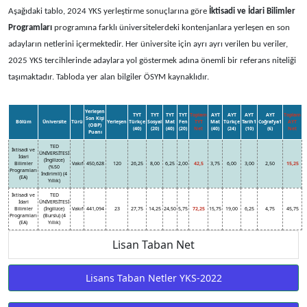
Aşağıdaki tablo, 2024 YKS yerleştirme sonuçlarına göre
İktisadi ve İdari Bilimler
Programları
programına farklı üniversitelerdeki kontenjanlara yerleşen en son
adayların netlerini içermektedir. Her üniversite için ayrı ayrı verilen bu veriler,
2025 YKS tercihlerinde adaylara yol göstermek adına önemli bir referans niteliği
taşımaktadır. Tabloda yer alan bilgiler ÖSYM kaynaklıdır.
Yerleşen
TYT
TYT
TYT
TYT
Toplam
AYT
AYT
AYT
AYT
Toplam
Son Kişi
Bölüm
Üniversite
Türü
Yerleşen
Türkçe
Sosyal
Mat
Fen
TYT
Mat
Türkçe
Tarih1
Coğrafya1
AYT
(OBP)
(40)
(20)
(40)
(20)
Net
(40)
(24)
(10)
(6)
Net
Puanı
TED
İktisadi ve
ÜNİVERSİTESİ
İdari
(İngilizce)
Bilimler
Vakıf
450,628
120
26,25
8,00
6,25
2,00
42,5
3,75
6,00
3,00
2,50
15,25
(%50
Programları
İndirimli) (4
(EA)
Yıllık)
İktisadi ve
TED
İdari
ÜNİVERSİTESİ
Bilimler
(İngilizce)
Vakıf
441,094
23
27,75
14,25
24,50
5,75
72,25
15,75
19,00
6,25
4,75
45,75
Programları
(Burslu) (4
(EA)
Yıllık)
Lisan Taban Net
Lisans Taban Netler YKS-2022