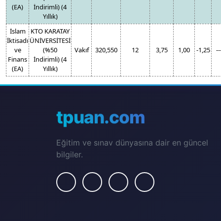
(EA)
İndirimli) (4
Yıllık)
İslam
KTO KARATAY
İktisadı
ÜNİVERSİTESİ
ve
(%50
Vakıf
320,550
12
3,75
1,00
-1,25
--
Finans
İndirimli) (4
(EA)
Yıllık)
tpuan.com
Eğitim ve sınav dünyasına dair en güncel
bilgiler.