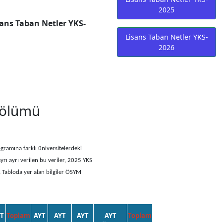
2025
ans Taban Netler YKS-
Lisans Taban Netler YKS-
2026
 Bölümü
gramına farklı üniversitelerdeki
yrı ayrı verilen bu veriler, 2025 YKS
. Tabloda yer alan bilgiler ÖSYM
T
Toplam
AYT
AYT
AYT
AYT
Toplam