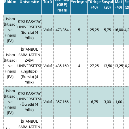
Bölüm
Üniversite
Türü
Yerleşen
Türkçe
Sosyal
Mat
Fe
(OBP)
(40)
(20)
(40)
(2
Puanı
İslam
KTO KARATAY
İktisadı
ÜNİVERSİTESİ
ve
Vakıf
473,364
5
25,25
5,75
16,00
4,
(Burslu) (4
Finans
Yıllık)
(EA)
İSTANBUL
İslam
SABAHATTİN
İktisadı
ZAİM
ve
ÜNİVERSİTESİ
Vakıf
435,160
4
27,25
13,50
13,25
-0,
Finans
(İngilizce)
(EA)
(Burslu) (4
Yıllık)
İslam
KTO KARATAY
İktisadı
ÜNİVERSİTESİ
ve
Vakıf
357,166
1
6,75
3,00
1,00
--
(Ücretli) (4
Finans
Yıllık)
(EA)
İSTANBUL
SABAHATTİN