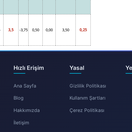
-
3,5
-3,75
0,50
0,00
3,50
0,25
Hızlı Erişim
Yasal
Ye
Ana Sayfa
Gizlilik Politikası
Blog
Kullanım Şartları
Hakkımızda
Çerez Politikası
İletişim