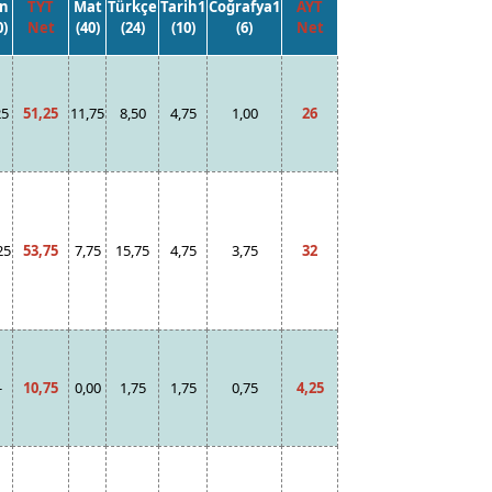
n
TYT
Mat
Türkçe
Tarih1
Coğrafya1
AYT
0)
Net
(40)
(24)
(10)
(6)
Net
25
51,25
11,75
8,50
4,75
1,00
26
25
53,75
7,75
15,75
4,75
3,75
32
-
10,75
0,00
1,75
1,75
0,75
4,25