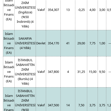
İslam
ZAİM
İktisadı
ÜNİVERSİTESİ
ve
Vakıf
354,307
13
-0,25
4,00
3,00
0,
(İngilizce)
Finans
(%50
(EA)
İndirimli) (4
Yıllık)
İslam
İktisadı
SAKARYA
ve
ÜNİVERSİTESİ
Devlet
354,170
41
29,00
7,75
1,00
--
Finans
(4 Yıllık)
(EA)
İSTANBUL
İslam
SABAHATTİN
İktisadı
ZAİM
ve
Vakıf
347,800
4
31,25
15,00
9,50
--
ÜNİVERSİTESİ
Finans
(Burslu) (4
(EA)
Yıllık)
İSTANBUL
İslam
SABAHATTİN
İktisadı
ZAİM
ve
ÜNİVERSİTESİ
Vakıf
347,500
14
7,50
3,75
3,75
1,
Finans
(%50