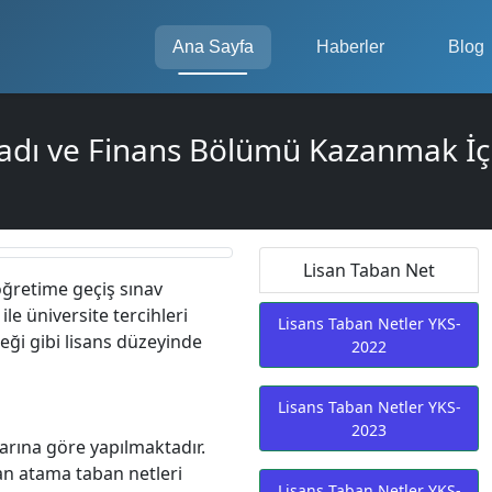
Ana Sayfa
Haberler
Blog
sadı ve Finans Bölümü Kazanmak İç
Lisan Taban Net
öğretime geçiş sınav
le üniversite tercihleri
Lisans Taban Netler YKS-
eği gibi lisans düzeyinde
2022
Lisans Taban Netler YKS-
2023
arına göre yapılmaktadır.
kan atama taban netleri
Lisans Taban Netler YKS-