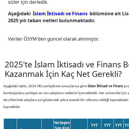
sizler için derledik.
Aşağıdaki
İslam İktisadı ve Finans
bölümüne ait Lis
2025 yılı taban netleri bulunmaktadır.
Veriler ÖSYM'den güncel olarak alınmıştır.
2025'te İslam İktisadı ve Finans
Kazanmak İçin Kaç Net Gerekli?
Aşağıdaki tablo, 2024 YKS yerleştirme sonuçlarına göre
İslam İktisadı ve Finans
pro
kontenjanlara yerleşen en son adayların netlerini içermektedir. Her üniversite için a
tercihlerinde adaylara yol göstermek adına önemli bir referans niteliği taşımaktadır
kaynaklıdır.
Yerleşen
TYT
TYT
TYT
TY
Son Kişi