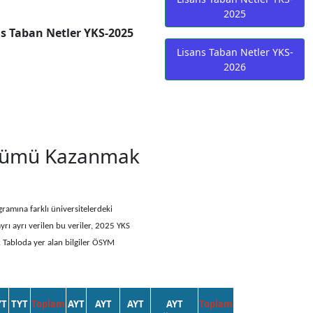
2025
s Taban Netler YKS-2025
Lisans Taban Netler YKS-
2026
Bölümü Kazanmak
ramına farklı üniversitelerdeki
yrı ayrı verilen bu veriler, 2025 YKS
. Tabloda yer alan bilgiler ÖSYM
YT
TYT
Toplam
AYT
AYT
AYT
AYT
Toplam