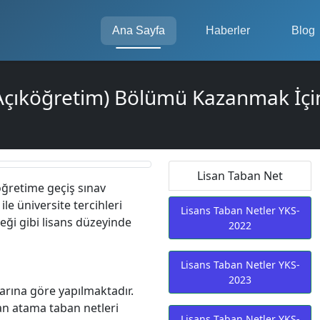
Ana Sayfa
Haberler
Blog
(Açıköğretim) Bölümü Kazanmak İçin
Lisan Taban Net
öğretime geçiş sınav
le üniversite tercihleri
Lisans Taban Netler YKS-
eği gibi lisans düzeyinde
2022
Lisans Taban Netler YKS-
2023
arına göre yapılmaktadır.
kan atama taban netleri
Lisans Taban Netler YKS-