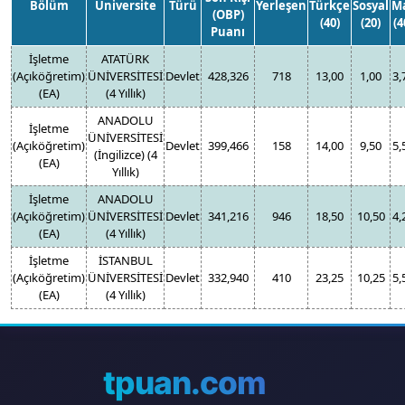
Bölüm
Üniversite
Türü
Yerleşen
Türkçe
Sosyal
M
(OBP)
(40)
(20)
(4
Puanı
İşletme
ATATÜRK
(Açıköğretim)
ÜNİVERSİTESİ
Devlet
428,326
718
13,00
1,00
3,
(EA)
(4 Yıllık)
ANADOLU
İşletme
ÜNİVERSİTESİ
(Açıköğretim)
Devlet
399,466
158
14,00
9,50
5,
(İngilizce) (4
(EA)
Yıllık)
İşletme
ANADOLU
(Açıköğretim)
ÜNİVERSİTESİ
Devlet
341,216
946
18,50
10,50
4,
(EA)
(4 Yıllık)
İşletme
İSTANBUL
(Açıköğretim)
ÜNİVERSİTESİ
Devlet
332,940
410
23,25
10,25
5,
(EA)
(4 Yıllık)
tpuan.com