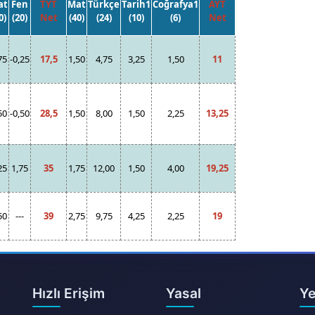
at
Fen
TYT
Mat
Türkçe
Tarih1
Coğrafya1
AYT
0)
(20)
Net
(40)
(24)
(10)
(6)
Net
75
-0,25
17,5
1,50
4,75
3,25
1,50
11
50
-0,50
28,5
1,50
8,00
1,50
2,25
13,25
25
1,75
35
1,75
12,00
1,50
4,00
19,25
50
---
39
2,75
9,75
4,25
2,25
19
Hızlı Erişim
Yasal
Ye