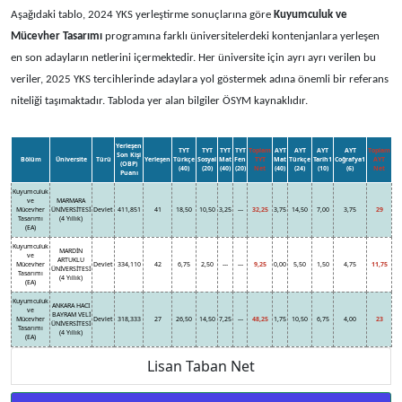
Aşağıdaki tablo, 2024 YKS yerleştirme sonuçlarına göre
Kuyumculuk ve
Mücevher Tasarımı
programına farklı üniversitelerdeki kontenjanlara yerleşen
en son adayların netlerini içermektedir. Her üniversite için ayrı ayrı verilen bu
veriler, 2025 YKS tercihlerinde adaylara yol göstermek adına önemli bir referans
niteliği taşımaktadır. Tabloda yer alan bilgiler ÖSYM kaynaklıdır.
Yerleşen
TYT
TYT
TYT
TYT
Toplam
AYT
AYT
AYT
AYT
Toplam
Son Kişi
Bölüm
Üniversite
Türü
Yerleşen
Türkçe
Sosyal
Mat
Fen
TYT
Mat
Türkçe
Tarih1
Coğrafya1
AYT
(OBP)
(40)
(20)
(40)
(20)
Net
(40)
(24)
(10)
(6)
Net
Puanı
Kuyumculuk
ve
MARMARA
Mücevher
ÜNİVERSİTESİ
Devlet
411,851
41
18,50
10,50
3,25
---
32,25
3,75
14,50
7,00
3,75
29
Tasarımı
(4 Yıllık)
(EA)
Kuyumculuk
MARDİN
ve
ARTUKLU
Mücevher
Devlet
334,110
42
6,75
2,50
---
---
9,25
0,00
5,50
1,50
4,75
11,75
ÜNİVERSİTESİ
Tasarımı
(4 Yıllık)
(EA)
Kuyumculuk
ANKARA HACI
ve
BAYRAM VELİ
Mücevher
Devlet
318,333
27
26,50
14,50
7,25
---
48,25
1,75
10,50
6,75
4,00
23
ÜNİVERSİTESİ
Tasarımı
(4 Yıllık)
(EA)
Lisan Taban Net