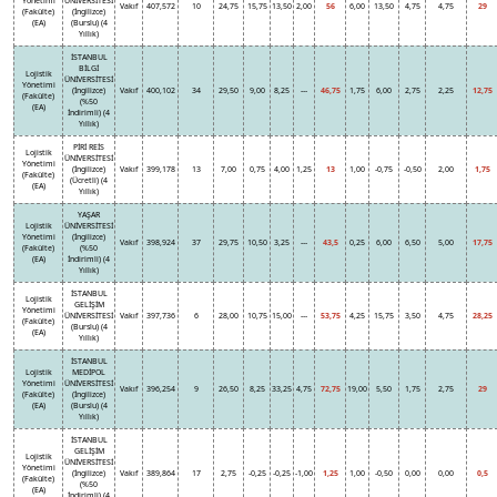
Yönetimi
ÜNİVERSİTESİ
Vakıf
407,572
10
24,75
15,75
13,50
2,00
56
6,00
13,50
4,75
4,75
29
(Fakülte)
(İngilizce)
(EA)
(Burslu) (4
Yıllık)
İSTANBUL
BİLGİ
Lojistik
ÜNİVERSİTESİ
Yönetimi
(İngilizce)
Vakıf
400,102
34
29,50
9,00
8,25
---
46,75
1,75
6,00
2,75
2,25
12,75
(Fakülte)
(%50
(EA)
İndirimli) (4
Yıllık)
PİRİ REİS
Lojistik
ÜNİVERSİTESİ
Yönetimi
(İngilizce)
Vakıf
399,178
13
7,00
0,75
4,00
1,25
13
1,00
-0,75
-0,50
2,00
1,75
(Fakülte)
(Ücretli) (4
(EA)
Yıllık)
YAŞAR
Lojistik
ÜNİVERSİTESİ
Yönetimi
(İngilizce)
Vakıf
398,924
37
29,75
10,50
3,25
---
43,5
0,25
6,00
6,50
5,00
17,75
(Fakülte)
(%50
(EA)
İndirimli) (4
Yıllık)
İSTANBUL
Lojistik
GELİŞİM
Yönetimi
ÜNİVERSİTESİ
Vakıf
397,736
6
28,00
10,75
15,00
---
53,75
4,25
15,75
3,50
4,75
28,25
(Fakülte)
(Burslu) (4
(EA)
Yıllık)
İSTANBUL
Lojistik
MEDİPOL
Yönetimi
ÜNİVERSİTESİ
Vakıf
396,254
9
26,50
8,25
33,25
4,75
72,75
19,00
5,50
1,75
2,75
29
(Fakülte)
(İngilizce)
(EA)
(Burslu) (4
Yıllık)
İSTANBUL
GELİŞİM
Lojistik
ÜNİVERSİTESİ
Yönetimi
(İngilizce)
Vakıf
389,864
17
2,75
-0,25
-0,25
-1,00
1,25
1,00
-0,50
0,00
0,00
0,5
(Fakülte)
(%50
(EA)
İndirimli) (4