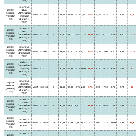
Yıllık)
İSTANBUL
Lojistik
BİLGİ
Yönetimi
ÜNİVERSİTESİ
Vakıf
431,400
6
18,25
13,75
16,75
6,75
55,5
18,00
14,25
6,50
3,75
42,5
(Fakülte)
(İngilizce)
(EA)
(Burslu) (4
Yıllık)
İSTANBUL
Lojistik
AREL
Yönetimi
ÜNİVERSİTESİ
Vakıf
431,225
4
27,50
15,00
17,50
-1,25
58,75
7,50
9,00
1,25
3,50
21,25
(Fakülte)
(Burslu) (4
(EA)
Yıllık)
Lojistik
İSTANBUL
Yönetimi
ÜNİVERSİTESİ
Devlet
424,600
41
28,75
10,50
18,25
5,00
62,5
13,00
13,00
7,50
3,75
37,25
(Fakülte)
(İngilizce) (4
(EA)
Yıllık)
PİRİ REİS
Lojistik
ÜNİVERSİTESİ
Yönetimi
(İngilizce)
Vakıf
423,710
7
30,25
12,75
20,75
-0,50
63,25
9,75
16,75
3,25
2,25
32
(Fakülte)
(Burslu) (4
(EA)
Yıllık)
İSTANBUL
Lojistik
MEDİPOL
Yönetimi
ÜNİVERSİTESİ
Vakıf
423,452
6
27,00
14,25
13,75
2,50
57,5
2,00
17,50
8,75
4,75
33
(Fakülte)
(Burslu) (4
(EA)
Yıllık)
İSTANBUL
Lojistik
TİCARET
Yönetimi
ÜNİVERSİTESİ
Vakıf
421,406
5
30,75
15,50
9,50
---
55,75
2,75
20,50
6,75
2,75
32,75
(Fakülte)
(Burslu) (4
(EA)
Yıllık)
Lojistik
İSTANBUL
Yönetimi
ÜNİVERSİTESİ
Devlet
415,674
77
20,75
16,25
6,75
-0,75
43
7,00
17,75
10,00
4,75
39,5
(Fakülte)
(4 Yıllık)
(EA)
İSTANBUL
Lojistik