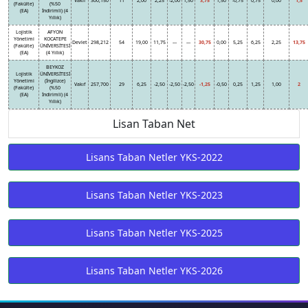
Vakıf
300,150
11
2,00
2,25
-2,00
1,50
3,75
1,50
-0,75
0,75
0,00
1,5
(Fakülte)
(%50
(EA)
İndirimli) (4
Yıllık)
Lojistik
AFYON
Yönetimi
KOCATEPE
Devlet
298,212
54
19,00
11,75
---
---
30,75
0,00
5,25
6,25
2,25
13,75
(Fakülte)
ÜNİVERSİTESİ
(EA)
(4 Yıllık)
BEYKOZ
Lojistik
ÜNİVERSİTESİ
Yönetimi
(İngilizce)
Vakıf
257,700
29
6,25
-2,50
-2,50
-2,50
-1,25
-0,50
0,25
1,25
1,00
2
(Fakülte)
(%50
(EA)
İndirimli) (4
Yıllık)
Lisan Taban Net
Lisans Taban Netler YKS-2022
Lisans Taban Netler YKS-2023
Lisans Taban Netler YKS-2025
Lisans Taban Netler YKS-2026