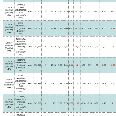
İSTANBUL
Lojistik
TİCARET
Yönetimi
ÜNİVERSİTESİ
Vakıf
361,768
25
17,75
7,75
1,75
2,00
29,25
-0,25
6,25
8,75
4,75
19,5
(Fakülte)
(%50
(EA)
İndirimli) (4
Yıllık)
GİRNE
Lojistik
ÜNİVERSİTESİ
Yönetimi
(İngilizce)
KKTC
358,620
5
19,00
5,75
1,00
-0,50
25,25
0,00
3,50
3,25
4,00
10,75
(Fakülte)
(Burslu) (4
(EA)
Yıllık)
TÜRK HAVA
KURUMU
Lojistik
ÜNİVERSİTESİ
Yönetimi
(İngilizce)
Vakıf
357,823
15
17,50
4,00
-1,00
---
20,5
-2,25
3,75
1,25
3,50
6,25
(Fakülte)
(%50
(EA)
İndirimli) (4
Yıllık)
YEDİTEPE
Lojistik
ÜNİVERSİTESİ
Yönetimi
(İngilizce)
Vakıf
356,312
5
28,25
5,25
2,00
6,50
42
4,50
3,75
1,50
2,50
12,25
(Fakülte)
(Ücretli) (4
(EA)
Yıllık)
GİRNE
AMERİKAN
Lojistik
ÜNİVERSİTESİ
Yönetimi
(İngilizce)
KKTC
354,871
6
4,50
2,25
-0,25
-0,50
6
-0,50
2,75
-1,25
-0,25
0,75
(Yüksekokul)
(%50
(EA)
İndirimli) (4
Yıllık)
ALTINBAŞ
Lojistik
ÜNİVERSİTESİ
Yönetimi
(İngilizce)
Vakıf
349,863
6
1,75
1,25
0,75
-2,00
1,75
-0,50
-0,25
4,00
-1,25
2
(Fakülte)
(%50
(EA)
İndirimli) (4
Yıllık)
İSTANBUL