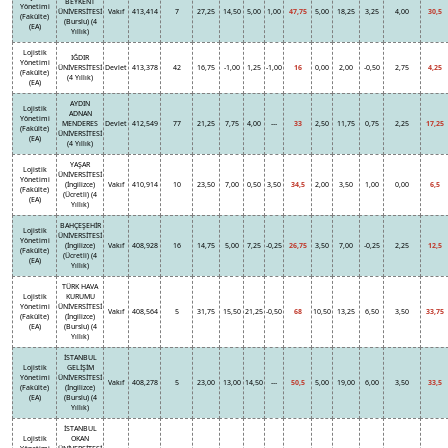
BEYKENT
Yönetimi
ÜNİVERSİTESİ
Vakıf
413,414
7
27,25
14,50
5,00
1,00
47,75
5,00
18,25
3,25
4,00
30,5
(Fakülte)
(Burslu) (4
(EA)
Yıllık)
Lojistik
IĞDIR
Yönetimi
ÜNİVERSİTESİ
Devlet
413,378
42
16,75
-1,00
1,25
-1,00
16
0,00
2,00
-0,50
2,75
4,25
(Fakülte)
(4 Yıllık)
(EA)
AYDIN
Lojistik
ADNAN
Yönetimi
MENDERES
Devlet
412,549
77
21,25
7,75
4,00
---
33
2,50
11,75
0,75
2,25
17,25
(Fakülte)
ÜNİVERSİTESİ
(EA)
(4 Yıllık)
YAŞAR
Lojistik
ÜNİVERSİTESİ
Yönetimi
(İngilizce)
Vakıf
410,914
10
23,50
7,00
0,50
3,50
34,5
2,00
3,50
1,00
0,00
6,5
(Fakülte)
(Ücretli) (4
(EA)
Yıllık)
BAHÇEŞEHİR
Lojistik
ÜNİVERSİTESİ
Yönetimi
(İngilizce)
Vakıf
408,928
16
14,75
5,00
7,25
-0,25
26,75
3,50
7,00
-0,25
2,25
12,5
(Fakülte)
(Ücretli) (4
(EA)
Yıllık)
TÜRK HAVA
Lojistik
KURUMU
Yönetimi
ÜNİVERSİTESİ
Vakıf
408,564
5
31,75
15,50
21,25
-0,50
68
10,50
13,25
6,50
3,50
33,75
(Fakülte)
(İngilizce)
(EA)
(Burslu) (4
Yıllık)
İSTANBUL
Lojistik
GELİŞİM
Yönetimi
ÜNİVERSİTESİ
Vakıf
408,278
5
23,00
13,00
14,50
---
50,5
5,00
19,00
6,00
3,50
33,5
(Fakülte)
(İngilizce)
(EA)
(Burslu) (4
Yıllık)
İSTANBUL
Lojistik
OKAN