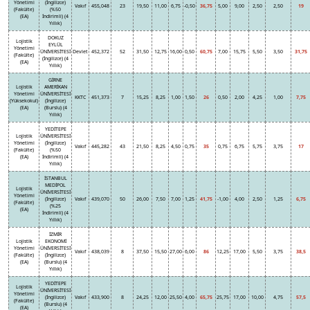
Yönetimi
(İngilizce)
Vakıf
455,048
23
19,50
11,00
6,75
-0,50
36,75
5,00
9,00
2,50
2,50
19
(Fakülte)
(%50
(EA)
İndirimli) (4
Yıllık)
DOKUZ
Lojistik
EYLÜL
Yönetimi
ÜNİVERSİTESİ
Devlet
452,372
52
31,50
12,75
16,00
0,50
60,75
7,00
15,75
5,50
3,50
31,75
(Fakülte)
(İngilizce) (4
(EA)
Yıllık)
GİRNE
Lojistik
AMERİKAN
Yönetimi
ÜNİVERSİTESİ
KKTC
451,373
7
15,25
8,25
1,00
1,50
26
0,50
2,00
4,25
1,00
7,75
(Yüksekokul)
(İngilizce)
(EA)
(Burslu) (4
Yıllık)
YEDİTEPE
Lojistik
ÜNİVERSİTESİ
Yönetimi
(İngilizce)
Vakıf
445,282
43
21,50
8,25
4,50
0,75
35
0,75
6,75
5,75
3,75
17
(Fakülte)
(%50
(EA)
İndirimli) (4
Yıllık)
İSTANBUL
MEDİPOL
Lojistik
ÜNİVERSİTESİ
Yönetimi
(İngilizce)
Vakıf
439,070
50
26,00
7,50
7,00
1,25
41,75
-1,00
4,00
2,50
1,25
6,75
(Fakülte)
(%25
(EA)
İndirimli) (4
Yıllık)
İZMİR
Lojistik
EKONOMİ
Yönetimi
ÜNİVERSİTESİ
Vakıf
438,039
8
37,50
15,50
27,00
6,00
86
12,25
17,00
5,50
3,75
38,5
(Fakülte)
(İngilizce)
(EA)
(Burslu) (4
Yıllık)
YEDİTEPE
Lojistik
ÜNİVERSİTESİ
Yönetimi
(İngilizce)
Vakıf
433,900
8
24,25
12,00
25,50
4,00
65,75
25,75
17,00
10,00
4,75
57,5
(Fakülte)
(Burslu) (4
(EA)