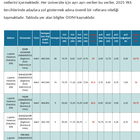
netlerini içermektedir. Her üniversite için ayrı ayrı verilen bu veriler, 2025 YKS
tercihlerinde adaylara yol göstermek adına önemli bir referans niteliği
taşımaktadır. Tabloda yer alan bilgiler ÖSYM kaynaklıdır.
Yerleşen
TYT
TYT
TYT
TYT
Toplam
AYT
AYT
AYT
AYT
Toplam
Son Kişi
Bölüm
Üniversite
Türü
Yerleşen
Türkçe
Sosyal
Mat
Fen
TYT
Mat
Türkçe
Tarih1
Coğrafya1
AYT
(OBP)
(40)
(20)
(40)
(20)
Net
(40)
(24)
(10)
(6)
Net
Puanı
İZMİR
EKONOMİ
Lojistik
ÜNİVERSİTESİ
Yönetimi
(İngilizce)
Vakıf
482,530
38
19,75
6,00
2,50
0,75
29
2,00
12,75
2,00
4,00
20,75
(Fakülte)
(%50
(EA)
İndirimli) (4
Yıllık)
BAHÇEŞEHİR
Lojistik
ÜNİVERSİTESİ
Yönetimi
(İngilizce)
Vakıf
467,040
15
19,75
11,25
3,00
7,50
41,5
3,75
6,50
4,75
1,00
16
(Fakülte)
(%50
(EA)
İndirimli) (4
Yıllık)
YAŞAR
Lojistik
ÜNİVERSİTESİ
Yönetimi
(İngilizce)
Vakıf
464,852
9
33,00
13,25
10,25
4,00
60,5
8,00
20,50
9,00
2,25
39,75
(Fakülte)
(Burslu) (4
(EA)
Yıllık)
BAHÇEŞEHİR
Lojistik
ÜNİVERSİTESİ
Yönetimi
(İngilizce)
Vakıf
455,190
5
35,50
11,75
30,75
---
78
15,75
21,75
5,25
4,75
47,5
(Fakülte)
(Burslu) (4
(EA)
Yıllık)
PİRİ REİS
Lojistik
ÜNİVERSİTESİ