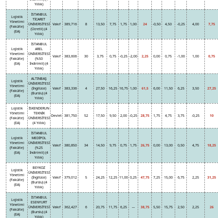
Yıllık)
İSTANBUL
Lojistik
TİCARET
Yönetimi
ÜNİVERSİTESİ
Vakıf
389,716
8
13,50
7,75
1,75
1,00
24
-0,50
4,50
-0,25
4,00
7,75
(Fakülte)
(Ücretli) (4
(EA)
Yıllık)
İSTANBUL
Lojistik
AREL
Yönetimi
ÜNİVERSİTESİ
Vakıf
383,606
30
3,75
0,75
-0,25
-2,00
2,25
0,00
0,75
-1,00
1,00
0,75
(Fakülte)
(%50
(EA)
İndirimli) (4
Yıllık)
ALTINBAŞ
Lojistik
ÜNİVERSİTESİ
Yönetimi
(İngilizce)
Vakıf
383,336
4
27,50
16,25
16,75
1,00
61,5
6,00
11,50
6,25
3,50
27,25
(Fakülte)
(Burslu) (4
(EA)
Yıllık)
Lojistik
İSKENDERUN
Yönetimi
TEKNİK
Devlet
381,750
52
17,50
9,50
2,00
-0,25
28,75
1,75
4,75
3,75
-0,25
10
(Fakülte)
ÜNİVERSİTESİ
(EA)
(4 Yıllık)
İSTANBUL
Lojistik
MEDİPOL
Yönetimi
ÜNİVERSİTESİ
Vakıf
380,850
34
14,50
9,75
0,75
1,75
26,75
0,00
13,00
0,50
4,75
18,25
(Fakülte)
(%25
(EA)
İndirimli) (4
Yıllık)
BEYKOZ
Lojistik
ÜNİVERSİTESİ
Yönetimi
(İngilizce)
Vakıf
379,012
5
24,25
12,25
11,00
0,25
47,75
7,25
15,00
6,75
2,25
31,25
(Fakülte)
(Burslu) (4
(EA)
Yıllık)
İSTANBUL
Lojistik
ESENYURT
Yönetimi
ÜNİVERSİTESİ
Vakıf
362,427
6
20,75
11,75
6,25
---
38,75
5,50
15,75
2,50
2,25
26
(Fakülte)
(Burslu) (4
(EA)
Yıllık)