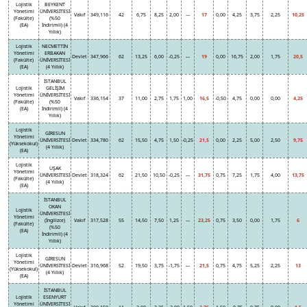
Lojistik
BEYKENT
Yönetimi
ÜNİVERSİTESİ
Vakıf
349,116
42
6,75
8,25
2,00
---
17
0,00
4,25
3,75
2,25
10,25
(Fakülte)
(%50
(EA)
İndirimli) (4
Yıllık)
Lojistik
NECMETTİN
Yönetimi
ERBAKAN
Devlet
347,966
62
13,25
6,00
-0,25
---
19
0,00
16,75
2,00
1,75
20,5
(Fakülte)
ÜNİVERSİTESİ
(EA)
(4 Yıllık)
İSTANBUL
Lojistik
GELİŞİM
Yönetimi
ÜNİVERSİTESİ
Vakıf
336,154
37
11,00
2,75
1,75
1,00
16,5
-0,50
4,75
0,00
0,00
4,25
(Fakülte)
(%50
(EA)
İndirimli) (4
Yıllık)
Lojistik
GİRESUN
Yönetimi
ÜNİVERSİTESİ
Devlet
334,780
62
15,50
4,75
1,50
-0,25
21,5
0,00
2,25
5,00
2,50
9,75
(Yüksekokul)
(4 Yıllık)
(EA)
Lojistik
UŞAK
Yönetimi
ÜNİVERSİTESİ
Devlet
318,324
62
21,50
10,50
-0,25
---
31,75
0,75
7,25
1,75
4,00
13,75
(Fakülte)
(4 Yıllık)
(EA)
İSTANBUL
OKAN
Lojistik
ÜNİVERSİTESİ
Yönetimi
(İngilizce)
Vakıf
317,528
55
14,50
7,50
1,25
---
23,25
0,75
3,50
0,00
1,75
6
(Fakülte)
(%50
(EA)
İndirimli) (4
Yıllık)
Lojistik
GİRESUN
Yönetimi
ÜNİVERSİTESİ
Devlet
316,968
52
19,50
3,75
-1,75
---
21,5
0,75
4,75
5,25
2,25
13
(Yüksekokul)
(4 Yıllık)
(EA)
İSTANBUL
Lojistik
ESENYURT
Yönetimi
ÜNİVERSİTESİ