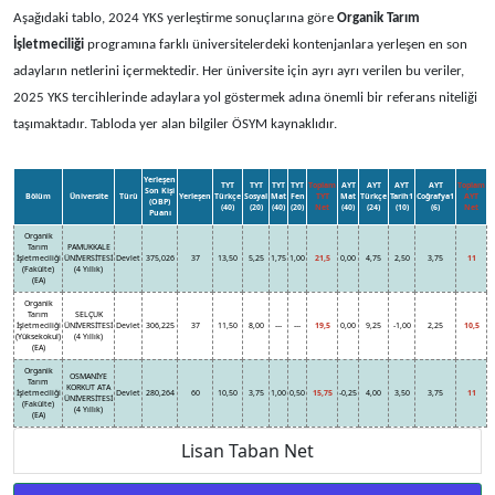
Aşağıdaki tablo, 2024 YKS yerleştirme sonuçlarına göre
Organik Tarım
İşletmeciliği
programına farklı üniversitelerdeki kontenjanlara yerleşen en son
adayların netlerini içermektedir. Her üniversite için ayrı ayrı verilen bu veriler,
2025 YKS tercihlerinde adaylara yol göstermek adına önemli bir referans niteliği
taşımaktadır. Tabloda yer alan bilgiler ÖSYM kaynaklıdır.
Yerleşen
TYT
TYT
TYT
TYT
Toplam
AYT
AYT
AYT
AYT
Toplam
Son Kişi
Bölüm
Üniversite
Türü
Yerleşen
Türkçe
Sosyal
Mat
Fen
TYT
Mat
Türkçe
Tarih1
Coğrafya1
AYT
(OBP)
(40)
(20)
(40)
(20)
Net
(40)
(24)
(10)
(6)
Net
Puanı
Organik
Tarım
PAMUKKALE
İşletmeciliği
ÜNİVERSİTESİ
Devlet
375,026
37
13,50
5,25
1,75
1,00
21,5
0,00
4,75
2,50
3,75
11
(Fakülte)
(4 Yıllık)
(EA)
Organik
Tarım
SELÇUK
İşletmeciliği
ÜNİVERSİTESİ
Devlet
306,225
37
11,50
8,00
---
---
19,5
0,00
9,25
-1,00
2,25
10,5
(Yüksekokul)
(4 Yıllık)
(EA)
Organik
OSMANİYE
Tarım
KORKUT ATA
İşletmeciliği
Devlet
280,264
60
10,50
3,75
1,00
0,50
15,75
-0,25
4,00
3,50
3,75
11
ÜNİVERSİTESİ
(Fakülte)
(4 Yıllık)
(EA)
Lisan Taban Net