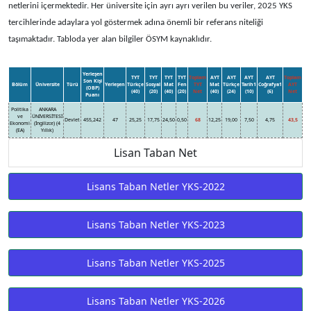
netlerini içermektedir. Her üniversite için ayrı ayrı verilen bu veriler, 2025 YKS
tercihlerinde adaylara yol göstermek adına önemli bir referans niteliği
taşımaktadır. Tabloda yer alan bilgiler ÖSYM kaynaklıdır.
Yerleşen
TYT
TYT
TYT
TYT
Toplam
AYT
AYT
AYT
AYT
Toplam
Son Kişi
Bölüm
Üniversite
Türü
Yerleşen
Türkçe
Sosyal
Mat
Fen
TYT
Mat
Türkçe
Tarih1
Coğrafya1
AYT
(OBP)
(40)
(20)
(40)
(20)
Net
(40)
(24)
(10)
(6)
Net
Puanı
Politika
ANKARA
ve
ÜNİVERSİTESİ
Devlet
455,242
47
25,25
17,75
24,50
0,50
68
12,25
19,00
7,50
4,75
43,5
Ekonomi
(İngilizce) (4
(EA)
Yıllık)
Lisan Taban Net
Lisans Taban Netler YKS-2022
Lisans Taban Netler YKS-2023
Lisans Taban Netler YKS-2025
Lisans Taban Netler YKS-2026