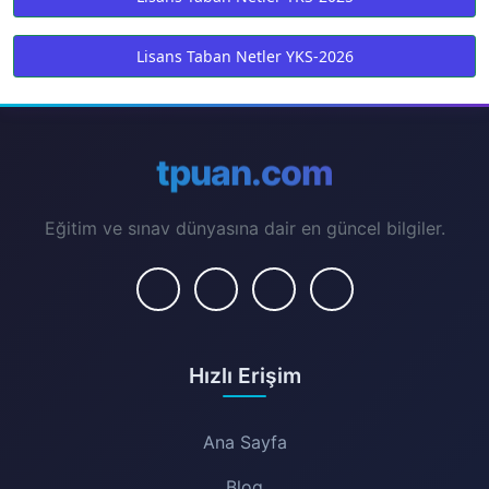
Lisans Taban Netler YKS-2026
tpuan.com
Eğitim ve sınav dünyasına dair en güncel bilgiler.
Hızlı Erişim
Ana Sayfa
Blog