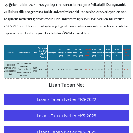
Aşağıdaki tablo, 2024 YKS yerleştirme sonuçlarına göre
Psikolojik Danışmanlık
ve Rehberlik
programına farklı üniversitelerdeki kontenjanlara yerleşen en son
adayların netlerini içermektedir. Her üniversite için ayrı ayrı verilen bu veriler,
2025 YKS tercihlerinde adaylara yol göstermek adına önemli bir referans niteliği
taşımaktadır. Tabloda yer alan bilgiler ÖSYM kaynaklıdır.
Yerleşen
TYT
TYT
TYT
TYT
Toplam
AYT
AYT
AYT
AYT
Toplam
Son Kişi
Bölüm
Üniversite
Türü
Yerleşen
Türkçe
Sosyal
Mat
Fen
TYT
Mat
Türkçe
Tarih1
Coğrafya1
AYT
(OBP)
(40)
(20)
(40)
(20)
Net
(40)
(24)
(10)
(6)
Net
Puanı
ULUSLARARASI
Psikolojik
BALKAN
Danışmanlık
Yurt
ÜNİVERSİTESİ
408,550
1
27,25
11,50
12,00
---
50,75
1,25
20,75
3,25
2,50
27,75
ve Rehberlik
Dışı
(%50 İndirimli)
(EA)
(4 Yıllık)
Lisan Taban Net
Lisans Taban Netler YKS-2022
Lisans Taban Netler YKS-2023
Lisans Taban Netler YKS-2025