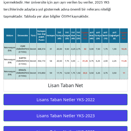
içermektedir. Her üniversite için ayrı ayrı verilen bu veriler, 2025 YKS
tercihlerinde adaylara yol göstermek adına önemli bir referans niteliği
taşımaktadır. Tabloda yer alan bilgiler ÖSYM kaynaklıdır.
Yerleşen
TYT
TYT
TYT
TYT
Toplam
AYT
AYT
AYT
AYT
Toplam
Son Kişi
Bölüm
Üniversite
Türü
Yerleşen
Türkçe
Sosyal
Mat
Fen
TYT
Mat
Türkçe
Tarih1
Coğrafya1
AYT
(OBP)
(40)
(20)
(40)
(20)
Net
(40)
(24)
(10)
(6)
Net
Puanı
UŞAK
Rekreasyon
ÜNİVERSİTESİ
Devlet
448,314
31
20,00
9,50
-0,25
2,75
32
0,00
7,50
1,75
1,00
10,25
(EA)
(4 Yıllık)
BARTIN
Rekreasyon
ÜNİVERSİTESİ
Devlet
354,172
54
20,50
7,75
3,00
---
31,25
0,75
6,25
2,00
2,25
11,25
(EA)
(4 Yıllık)
BİNGÖL
Rekreasyon
ÜNİVERSİTESİ
Devlet
310,850
59
17,75
12,50
1,75
1,50
33,5
0,50
3,25
3,75
3,50
11
(EA)
(4 Yıllık)
Lisan Taban Net
Lisans Taban Netler YKS-2022
Lisans Taban Netler YKS-2023