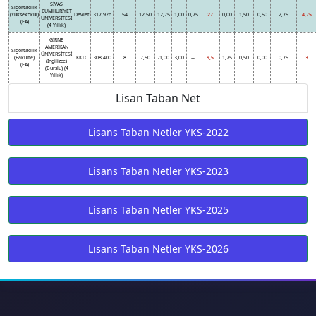
SİVAS
Sigortacılık
CUMHURİYET
(Yüksekokul)
Devlet
317,926
54
12,50
12,75
1,00
0,75
27
0,00
1,50
0,50
2,75
4,75
ÜNİVERSİTESİ
(EA)
(4 Yıllık)
GİRNE
AMERİKAN
Sigortacılık
ÜNİVERSİTESİ
(Fakülte)
KKTC
308,400
8
7,50
-1,00
3,00
---
9,5
1,75
0,50
0,00
0,75
3
(İngilizce)
(EA)
(Burslu) (4
Yıllık)
Lisan Taban Net
Lisans Taban Netler YKS-2022
Lisans Taban Netler YKS-2023
Lisans Taban Netler YKS-2025
Lisans Taban Netler YKS-2026