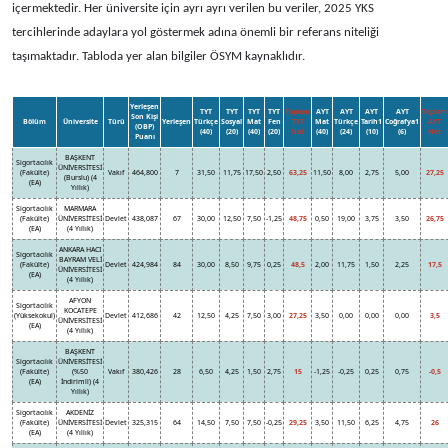
içermektedir. Her üniversite için ayrı ayrı verilen bu veriler, 2025 YKS
tercihlerinde adaylara yol göstermek adına önemli bir referans niteliği
taşımaktadır. Tabloda yer alan bilgiler ÖSYM kaynaklıdır.
Yerleşen
TYT
TYT
TYT
TYT
Toplam
AYT
AYT
AYT
AYT
Toplam
Son Kişi
Bölüm
Üniversite
Türü
Yerleşen
Türkçe
Sosyal
Mat
Fen
TYT
Mat
Türkçe
Tarih1
Coğrafya1
AYT
(OBP)
(40)
(20)
(40)
(20)
Net
(40)
(24)
(10)
(6)
Net
Puanı
BAŞKENT
Sigortacılık
ÜNİVERSİTESİ
(Fakülte)
Vakıf
464,800
7
31,50
11,75
17,50
2,50
63,25
11,50
8,00
2,75
5,00
27,25
(Burslu) (4
(EA)
Yıllık)
Sigortacılık
MARMARA
(Fakülte)
ÜNİVERSİTESİ
Devlet
438,087
67
30,00
12,50
7,50
-1,25
48,75
0,50
19,00
3,75
3,50
26,75
(EA)
(4 Yıllık)
ANKARA HACI
Sigortacılık
BAYRAM VELİ
(Fakülte)
Devlet
424,984
84
30,00
8,50
9,75
0,25
48,5
2,00
11,75
1,50
2,25
17,5
ÜNİVERSİTESİ
(EA)
(4 Yıllık)
AFYON
Sigortacılık
KOCATEPE
(Yüksekokul)
Devlet
412,686
42
12,50
4,25
7,50
3,00
27,25
3,50
0,00
0,00
0,00
3,5
ÜNİVERSİTESİ
(EA)
(4 Yıllık)
BAŞKENT
Sigortacılık
ÜNİVERSİTESİ
(Fakülte)
(%50
Vakıf
380,426
28
6,50
4,25
1,50
2,75
15
-1,25
-0,25
0,25
0,75
-0,5
(EA)
İndirimli) (4
Yıllık)
Sigortacılık
AKDENİZ
(Fakülte)
ÜNİVERSİTESİ
Devlet
325,315
64
14,50
7,50
7,50
-0,25
29,25
3,50
11,50
6,25
4,75
26
(EA)
(4 Yıllık)