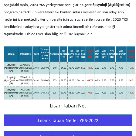
Aşağıdaki tablo, 2024 YKS yerleştirme sonuçlarına göre
Sosyoloji (Açıköğretim)
programına farklı üniversitelerdeki kontenjanlara yerleşen en son adayların
netlerini içermektedir. Her üniversite için ayrı ayrı verilen bu veriler, 2025 YKS
tercihlerinde adaylara yol göstermek adına önemli bir referans niteliği
taşımaktadır. Tabloda yer alan bilgiler ÖSYM kaynaklıdır.
Yerleşen
TYT
TYT
TYT
TYT
Toplam
AYT
AYT
AYT
AYT
Toplam
Son Kişi
Bölüm
Üniversite
Türü
Yerleşen
Türkçe
Sosyal
Mat
Fen
TYT
Mat
Türkçe
Tarih1
Coğrafya1
AYT
(OBP)
(40)
(20)
(40)
(20)
Net
(40)
(24)
(10)
(6)
Net
Puanı
Sosyoloji
ANADOLU
(Açıköğretim)
ÜNİVERSİTESİ
Devlet
382,192
210
24,00
12,75
2,00
1,50
40,25
0,00
2,75
8,75
4,75
16,25
(EA)
(4 Yıllık)
Sosyoloji
İSTANBUL
(Açıköğretim)
ÜNİVERSİTESİ
Devlet
365,000
205
32,50
11,25
1,00
---
44,75
-0,25
7,25
5,25
2,25
14,5
(EA)
(4 Yıllık)
Sosyoloji
ATATÜRK
(Açıköğretim)
ÜNİVERSİTESİ
Devlet
348,750
205
23,75
16,25
1,00
-0,50
40,5
0,00
4,25
5,25
3,75
13,25
(EA)
(4 Yıllık)
Lisan Taban Net
Lisans Taban Netler YKS-2022