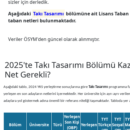
sizler için derledik.
Aşağıdaki
Takı Tasarımı
bölümüne ait Lisans Taban N
taban netleri bulunmaktadır.
Veriler ÖSYM'den güncel olarak alınmıştır.
2025'te Takı Tasarımı Bölümü Ka
Net Gerekli?
Aşağıdaki tablo, 2024 YKS yerleştirme sonuçlarına göre
Takı Tasarımı
programına fa
yerleşen en son adayların netlerini içermektedir. Her üniversite için ayrı ayrı verile
adaylara yol göstermek adına önemli bir referans niteliği taşımaktadır. Tabloda yer 
Yerleşen
TYT
TYT
TY
Son Kişi
Bölüm
Üniversite
Türü
Yerleşen
Türkçe
Sosyal
Ma
(OBP)