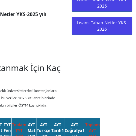
2025
etler YKS-2025 yılı
Lisans Taban Netler YKS-
2026
zanmak İçin Kaç
rklı üniversitelerdeki kontenjanlara
n bu veriler, 2025 YKS tercihlerinde
alan bilgiler ÖSYM kaynaklıdır.
T
TYT
Toplam
AYT
AYT
AYT
AYT
Toplam
t
Fen
TYT
Mat
Türkçe
Tarih1
Coğrafya1
AYT