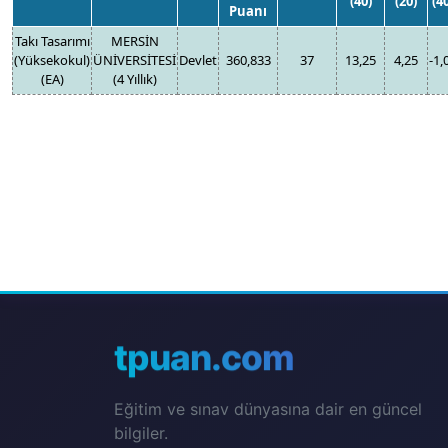
(40)
(20)
(4
Puanı
Takı Tasarımı
MERSİN
(Yüksekokul)
ÜNİVERSİTESİ
Devlet
360,833
37
13,25
4,25
-1,
(EA)
(4 Yıllık)
tpuan.com
Eğitim ve sınav dünyasına dair en güncel
bilgiler.