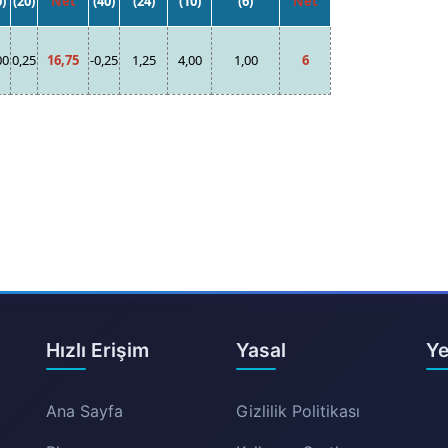
0)
(20)
Net
(40)
(24)
(10)
(6)
Net
00
0,25
16,75
-0,25
1,25
4,00
1,00
6
Hızlı Erişim
Yasal
Ye
Ana Sayfa
Gizlilik Politikası