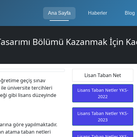
Ana Sayfa
Haberler
Blog
 Tasarımı Bölümü Kazanmak İçin Kaç
Lisan Taban Net
öğretime geçiş sınav
le üniversite tercihleri
Lisans Taban Netler YKS-
eği gibi lisans düzeyinde
2022
Lisans Taban Netler YKS-
2023
arına göre yapılmaktadır.
kan atama taban netleri
Lisans Taban Netler YKS-