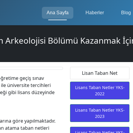
Ana Sayfa
Haberler
Blog
m Arkeolojisi Bölümü Kazanmak İçi
Lisan Taban Net
öğretime geçiş sınav
le üniversite tercihleri
Lisans Taban Netler YKS-
eği gibi lisans düzeyinde
2022
Lisans Taban Netler YKS-
2023
arına göre yapılmaktadır.
kan atama taban netleri
Lisans Taban Netler YKS-