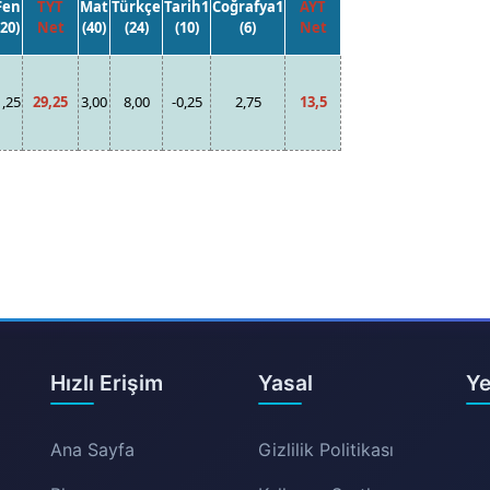
Fen
TYT
Mat
Türkçe
Tarih1
Coğrafya1
AYT
(20)
Net
(40)
(24)
(10)
(6)
Net
1,25
29,25
3,00
8,00
-0,25
2,75
13,5
Hızlı Erişim
Yasal
Ye
Ana Sayfa
Gizlilik Politikası