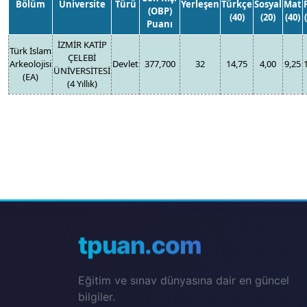
Bölüm
Üniversite
Türü
Yerleşen
Türkçe
Sosyal
Mat
(OBP)
(40)
(20)
(40)
Puanı
İZMİR KATİP
Türk İslam
ÇELEBİ
Arkeolojisi
Devlet
377,700
32
14,75
4,00
9,25
ÜNİVERSİTESİ
(EA)
(4 Yıllık)
tpuan.com
Eğitim ve sınav dünyasına dair en güncel
bilgiler.