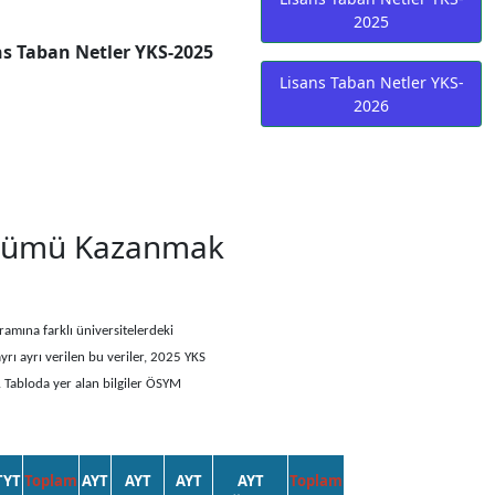
2025
s Taban Netler YKS-2025
Lisans Taban Netler YKS-
2026
Bölümü Kazanmak
ramına farklı üniversitelerdeki
yrı ayrı verilen bu veriler, 2025 YKS
. Tabloda yer alan bilgiler ÖSYM
TYT
Toplam
AYT
AYT
AYT
AYT
Toplam