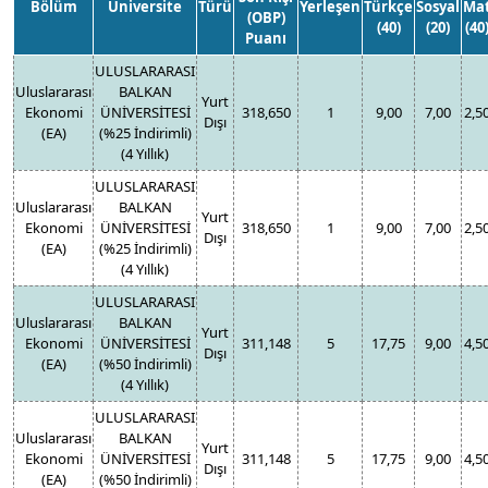
Bölüm
Üniversite
Türü
Yerleşen
Türkçe
Sosyal
Ma
(OBP)
(40)
(20)
(40
Puanı
ULUSLARARASI
Uluslararası
BALKAN
Yurt
Ekonomi
ÜNİVERSİTESİ
318,650
1
9,00
7,00
2,5
Dışı
(EA)
(%25 İndirimli)
(4 Yıllık)
ULUSLARARASI
Uluslararası
BALKAN
Yurt
Ekonomi
ÜNİVERSİTESİ
318,650
1
9,00
7,00
2,5
Dışı
(EA)
(%25 İndirimli)
(4 Yıllık)
ULUSLARARASI
Uluslararası
BALKAN
Yurt
Ekonomi
ÜNİVERSİTESİ
311,148
5
17,75
9,00
4,5
Dışı
(EA)
(%50 İndirimli)
(4 Yıllık)
ULUSLARARASI
Uluslararası
BALKAN
Yurt
Ekonomi
ÜNİVERSİTESİ
311,148
5
17,75
9,00
4,5
Dışı
(EA)
(%50 İndirimli)