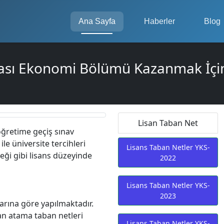
Ana Sayfa
Haberler
Blog
rası Ekonomi Bölümü Kazanmak İçin
Lisan Taban Net
öğretime geçiş sınav
le üniversite tercihleri
Lisans Taban Netler YKS-
eği gibi lisans düzeyinde
2022
Lisans Taban Netler YKS-
2023
arına göre yapılmaktadır.
kan atama taban netleri
Lisans Taban Netler YKS-