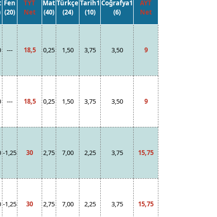
t
Fen
TYT
Mat
Türkçe
Tarih1
Coğrafya1
AYT
)
(20)
Net
(40)
(24)
(10)
(6)
Net
0
---
18,5
0,25
1,50
3,75
3,50
9
0
---
18,5
0,25
1,50
3,75
3,50
9
0
-1,25
30
2,75
7,00
2,25
3,75
15,75
0
-1,25
30
2,75
7,00
2,25
3,75
15,75