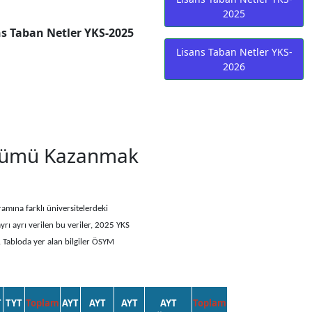
2025
s Taban Netler YKS-2025
Lisans Taban Netler YKS-
2026
ölümü Kazanmak
amına farklı üniversitelerdeki
yrı ayrı verilen bu veriler, 2025 YKS
. Tabloda yer alan bilgiler ÖSYM
T
TYT
Toplam
AYT
AYT
AYT
AYT
Toplam