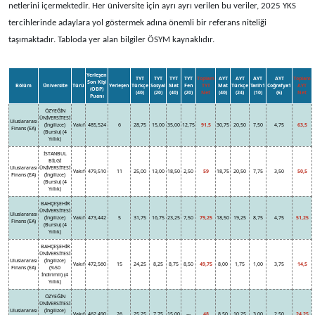
netlerini içermektedir. Her üniversite için ayrı ayrı verilen bu veriler, 2025 YKS
tercihlerinde adaylara yol göstermek adına önemli bir referans niteliği
taşımaktadır. Tabloda yer alan bilgiler ÖSYM kaynaklıdır.
Yerleşen
TYT
TYT
TYT
TYT
Toplam
AYT
AYT
AYT
AYT
Toplam
Son Kişi
Bölüm
Üniversite
Türü
Yerleşen
Türkçe
Sosyal
Mat
Fen
TYT
Mat
Türkçe
Tarih1
Coğrafya1
AYT
(OBP)
(40)
(20)
(40)
(20)
Net
(40)
(24)
(10)
(6)
Net
Puanı
ÖZYEĞİN
ÜNİVERSİTESİ
Uluslararası
(İngilizce)
Vakıf
485,524
6
28,75
15,00
35,00
12,75
91,5
30,75
20,50
7,50
4,75
63,5
Finans (EA)
(Burslu) (4
Yıllık)
İSTANBUL
BİLGİ
Uluslararası
ÜNİVERSİTESİ
Vakıf
479,510
11
25,00
13,00
18,50
2,50
59
18,75
20,50
7,75
3,50
50,5
Finans (EA)
(İngilizce)
(Burslu) (4
Yıllık)
BAHÇEŞEHİR
ÜNİVERSİTESİ
Uluslararası
(İngilizce)
Vakıf
473,442
5
31,75
16,75
23,25
7,50
79,25
18,50
19,25
8,75
4,75
51,25
Finans (EA)
(Burslu) (4
Yıllık)
BAHÇEŞEHİR
ÜNİVERSİTESİ
Uluslararası
(İngilizce)
Vakıf
472,560
15
24,25
8,25
8,75
8,50
49,75
8,00
1,75
1,00
3,75
14,5
Finans (EA)
(%50
İndirimli) (4
Yıllık)
ÖZYEĞİN
ÜNİVERSİTESİ
Uluslararası
(İngilizce)
Vakıf
462,490
26
25,25
7,75
15,00
---
48
8,50
10,25
3,00
2,50
24,25