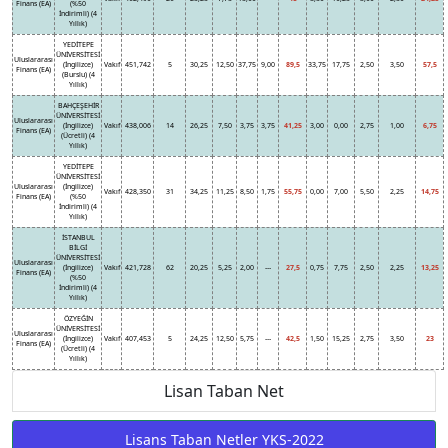
Finans (EA)
(%50
İndirimli) (4
Yıllık)
YEDİTEPE
ÜNİVERSİTESİ
Uluslararası
(İngilizce)
Vakıf
451,742
5
30,25
12,50
37,75
9,00
89,5
33,75
17,75
2,50
3,50
57,5
Finans (EA)
(Burslu) (4
Yıllık)
BAHÇEŞEHİR
ÜNİVERSİTESİ
Uluslararası
(İngilizce)
Vakıf
438,006
14
26,25
7,50
3,75
3,75
41,25
3,00
0,00
2,75
1,00
6,75
Finans (EA)
(Ücretli) (4
Yıllık)
YEDİTEPE
ÜNİVERSİTESİ
Uluslararası
(İngilizce)
Vakıf
428,350
31
34,25
11,25
8,50
1,75
55,75
0,00
7,00
5,50
2,25
14,75
Finans (EA)
(%50
İndirimli) (4
Yıllık)
İSTANBUL
BİLGİ
ÜNİVERSİTESİ
Uluslararası
(İngilizce)
Vakıf
421,728
62
20,25
5,25
2,00
---
27,5
0,75
7,75
2,50
2,25
13,25
Finans (EA)
(%50
İndirimli) (4
Yıllık)
ÖZYEĞİN
ÜNİVERSİTESİ
Uluslararası
(İngilizce)
Vakıf
407,453
5
24,25
12,50
5,75
---
42,5
1,50
15,25
2,75
3,50
23
Finans (EA)
(Ücretli) (4
Yıllık)
Lisan Taban Net
Lisans Taban Netler YKS-2022