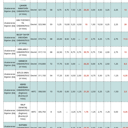
ÇANKIRI
Uluslararası
KARATEKİN
Devlet
327,194
58
6,75
4,75
7,50
1,25
20,25
3,00
4,50
3,25
2,25
13
İlişkiler (EA)
ÜNİVERSİTESİ
(4 Yıllık)
VAN YÜZÜNCÜ
Uluslararası
YIL
Devlet
323,966
59
5,25
10,00
0,25
-0,50
15
1,00
10,50
6,25
2,25
20
İlişkiler (EA)
ÜNİVERSİTESİ
(4 Yıllık)
RECEP TAYYİP
Uluslararası
ERDOĞAN
Devlet
319,714
68
23,00
8,50
5,50
---
37
2,75
4,25
1,75
2,75
11,5
İlişkiler (EA)
ÜNİVERSİTESİ
(4 Yıllık)
KIRKLARELİ
Uluslararası
ÜNİVERSİTESİ
Devlet
317,110
68
22,50
7,75
8,75
0,75
39,75
0,75
7,50
2,00
2,75
13
İlişkiler (EA)
(4 Yıllık)
KARABÜK
Uluslararası
ÜNİVERSİTESİ
Devlet
316,800
72
17,75
5,50
3,00
---
26,25
0,00
4,75
2,50
1,25
8,5
İlişkiler (EA)
(4 Yıllık)
BİTLİS EREN
Uluslararası
ÜNİVERSİTESİ
Devlet
311,150
54
17,25
3,50
-0,50
2,00
22,25
-0,75
5,50
2,75
-1,25
6,25
İlişkiler (EA)
(4 Yıllık)
KIBRIS
AMERİKAN
Uluslararası
ÜNİVERSİTESİ
KKTC
308,500
10
15,00
5,00
2,50
-1,25
21,25
-2,50
5,25
1,25
-1,50
2,5
İlişkiler (EA)
(İngilizce)
(Burslu) (4
Yıllık)
RAUF
DENKTAŞ
Uluslararası
ÜNİVERSİTESİ
KKTC
305,750
8
4,25
---
-3,25
0,75
1,75
-1,25
2,75
-1,25
0,00
0,25
İlişkiler (EA)
(İngilizce)
(Burslu) (4
Yıllık)
BATMAN
Uluslararası
ÜNİVERSİTESİ
Devlet
305,200
42
8,75
---
9,25
0,25
18,25
3,00
2,00
1,75
4,00
10,75