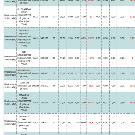
İlişkiler (EA)
(4 Yıllık)
ULUSLARARASI
KIBRIS
Uluslararası
ÜNİVERSİTESİ
KKTC
348,438
3
26,25
6,00
3,75
1,00
37
-0,25
9,75
3,00
3,75
16,25
İlişkiler (EA)
(İngilizce)
(Burslu) (4
Yıllık)
İSTANBUL
NİŞANTAŞI
Uluslararası
ÜNİVERSİTESİ
Vakıf
347,100
50
17,50
2,50
5,00
0,75
25,75
2,75
0,50
2,50
3,50
9,25
İlişkiler (EA)
(İngilizce) (%50
İndirimli) (4
Yıllık)
IŞIK
ÜNİVERSİTESİ
Uluslararası
(İngilizce) (%50
Vakıf
345,550
20
11,25
3,00
0,50
---
14,75
-1,00
3,50
0,25
0,25
3
İlişkiler (EA)
İndirimli) (4
Yıllık)
KASTAMONU
Uluslararası
ÜNİVERSİTESİ
Devlet
344,990
62
21,25
11,25
2,00
-0,25
34,25
0,75
1,75
2,75
2,50
7,75
İlişkiler (EA)
(4 Yıllık)
GİRESUN
Uluslararası
ÜNİVERSİTESİ
Devlet
342,600
64
22,75
10,00
1,75
1,00
35,5
0,50
6,50
1,50
2,25
10,75
İlişkiler (EA)
(4 Yıllık)
İSTANBUL
OKAN
Uluslararası
ÜNİVERSİTESİ
Vakıf
339,596
9
27,75
16,25
5,25
7,00
56,25
4,25
19,00
7,50
3,50
34,25
İlişkiler (EA)
(İngilizce)
(Burslu) (4
Yıllık)
İSTANBUL
AREL
Uluslararası
ÜNİVERSİTESİ
Vakıf
338,600
5
22,50
15,00
10,50
0,50
48,5
3,25
16,50
7,50
2,25
29,5
İlişkiler (EA)
(Burslu) (4
Yıllık)
YAŞAR