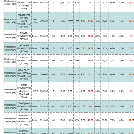
Uluslararası
ÜNİVERSİTESİ
Vakıf
361,931
2
6,25
1,00
-1,25
---
6
-0,50
3,25
0,00
4,00
6,75
İlişkiler (EA)
(Ücretli) (4
Yıllık)
KIRGIZİSTAN-
TÜRKİYE
Uluslararası
Yurt
MANAS
360,230
6
15,25
10,00
1,00
1,00
27,25
-0,25
10,00
5,25
1,75
16,75
İlişkiler (EA)
Dışı
ÜNİVERSİTESİ
(4 Yıllık)
AKSARAY
Uluslararası
ÜNİVERSİTESİ
Devlet
356,692
53
11,25
4,50
7,25
0,25
23,25
8,75
1,25
1,00
4,00
15
İlişkiler (EA)
(4 Yıllık)
ARDAHAN
Uluslararası
ÜNİVERSİTESİ
Devlet
356,534
32
8,75
1,50
1,00
0,50
11,75
1,00
3,25
0,00
1,50
5,75
İlişkiler (EA)
(4 Yıllık)
MERSİN
Uluslararası
ÜNİVERSİTESİ
Devlet
356,406
69
24,50
6,75
8,00
---
39,25
3,75
16,00
3,25
3,50
26,5
İlişkiler (EA)
(4 Yıllık)
BOLU ABANT
Uluslararası
İZZET BAYSAL
Devlet
356,400
83
21,75
10,50
4,25
4,50
41
2,75
9,50
6,00
3,50
21,75
İlişkiler (EA)
ÜNİVERSİTESİ
(4 Yıllık)
GİRNE
ÜNİVERSİTESİ
Uluslararası
(İngilizce)
KKTC
354,900
5
15,50
5,75
---
-0,50
20,75
0,00
7,50
2,25
2,25
12
İlişkiler (EA)
(Burslu) (4
Yıllık)
GÜMÜŞHANE
Uluslararası
ÜNİVERSİTESİ
Devlet
351,813
42
11,50
7,50
0,75
0,75
20,5
0,00
2,25
3,75
3,50
9,5
İlişkiler (EA)
(4 Yıllık)
İSTANBUL
Uluslararası
MEDENİYET
Devlet
351,600
69
27,00
13,25
3,75
2,75
46,75
5,00
19,00
7,75
6,00
37,75
İlişkiler (EA)
ÜNİVERSİTESİ
(4 Yıllık)
KIRIKKALE
Uluslararası
ÜNİVERSİTESİ
Devlet
348,950
91
22,75
10,00
1,50
-1,00
33,25
-0,25
11,00
2,50
3,50
16,75