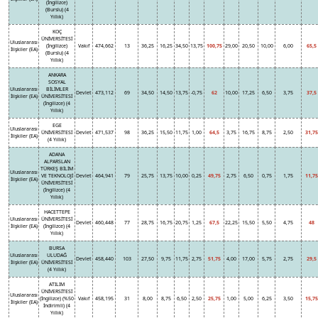
(İngilizce)
(Burslu) (4
Yıllık)
KOÇ
ÜNİVERSİTESİ
Uluslararası
(İngilizce)
Vakıf
474,662
13
36,25
16,25
34,50
13,75
100,75
29,00
20,50
10,00
6,00
65,5
İlişkiler (EA)
(Burslu) (4
Yıllık)
ANKARA
SOSYAL
Uluslararası
BİLİMLER
Devlet
473,112
69
34,50
14,50
13,75
-0,75
62
10,00
17,25
6,50
3,75
37,5
İlişkiler (EA)
ÜNİVERSİTESİ
(İngilizce) (4
Yıllık)
EGE
Uluslararası
ÜNİVERSİTESİ
Devlet
471,537
98
36,25
15,50
11,75
1,00
64,5
3,75
16,75
8,75
2,50
31,75
İlişkiler (EA)
(4 Yıllık)
ADANA
ALPARSLAN
TÜRKEŞ BİLİM
Uluslararası
VE TEKNOLOJİ
Devlet
464,941
79
25,75
13,75
10,00
0,25
49,75
2,75
6,50
0,75
1,75
11,75
İlişkiler (EA)
ÜNİVERSİTESİ
(İngilizce) (4
Yıllık)
HACETTEPE
Uluslararası
ÜNİVERSİTESİ
Devlet
460,448
77
28,75
16,75
20,75
1,25
67,5
22,25
15,50
5,50
4,75
48
İlişkiler (EA)
(İngilizce) (4
Yıllık)
BURSA
Uluslararası
ULUDAĞ
Devlet
458,440
103
27,50
9,75
11,75
2,75
51,75
4,00
17,00
5,75
2,75
29,5
İlişkiler (EA)
ÜNİVERSİTESİ
(4 Yıllık)
ATILIM
ÜNİVERSİTESİ
Uluslararası
(İngilizce) (%50
Vakıf
458,195
31
8,00
8,75
6,50
2,50
25,75
1,00
5,00
6,25
3,50
15,75
İlişkiler (EA)
İndirimli) (4
Yıllık)