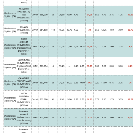
Yıllık)
NEVŞEHİR
HACI BEKTAŞ
Uluslararası
VELİ
Devlet
366,200
78
20,50
6,00
4,75
---
31,25
2,50
7,75
3,75
1,25
15,25
İlişkiler (EA)
ÜNİVERSİTESİ
(4 Yıllık)
SELÇUK
Uluslararası
ÜNİVERSİTESİ
Devlet
364,658
111
15,75
13,75
4,50
---
34
2,50
12,25
4,50
3,50
22,75
İlişkiler (EA)
(4 Yıllık)
DOĞU
AKDENİZ
Uluslararası
ÜNİVERSİTESİ
KKTC
364,423
6
11,25
7,00
-3,25
-0,25
14,75
-1,00
6,25
1,00
2,25
8,5
İlişkiler (EA)
(İngilizce) (%50
İndirimli) (4
Yıllık)
YAKIN DOĞU
ÜNİVERSİTESİ
Uluslararası
(İngilizce) (%50
KKTC
363,654
4
15,25
---
-0,25
2,75
17,75
0,00
3,25
0,00
3,00
6,25
İlişkiler (EA)
İndirimli) (4
Yıllık)
ÇANAKKALE
Uluslararası
ONSEKİZ MART
Devlet
363,446
98
24,75
11,00
2,25
-0,50
37,5
-0,50
17,50
6,75
2,25
26
İlişkiler (EA)
ÜNİVERSİTESİ
(4 Yıllık)
HATAY
MUSTAFA
Uluslararası
KEMAL
Devlet
363,380
46
9,50
5,00
1,75
0,50
16,75
0,75
9,50
1,75
3,75
15,75
İlişkiler (EA)
ÜNİVERSİTESİ
(4 Yıllık)
İSTANBUL
RUMELİ
Uluslararası
ÜNİVERSİTESİ
Vakıf
362,550
25
3,75
---
---
---
3,75
-1,25
4,25
3,00
0,75
6,75
İlişkiler (EA)
(%50 İndirimli)
(4 Yıllık)
İSTANBUL
AREL