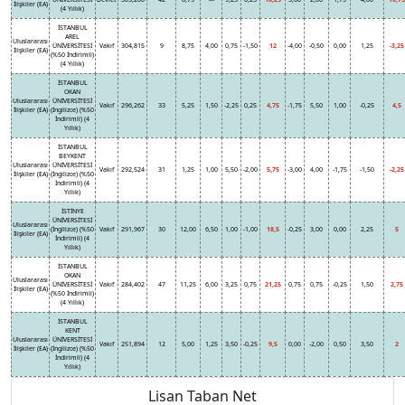
İlişkiler (EA)
(4 Yıllık)
İSTANBUL
AREL
Uluslararası
ÜNİVERSİTESİ
Vakıf
304,815
9
8,75
4,00
0,75
-1,50
12
-4,00
-0,50
0,00
1,25
-3,25
İlişkiler (EA)
(%50 İndirimli)
(4 Yıllık)
İSTANBUL
OKAN
Uluslararası
ÜNİVERSİTESİ
Vakıf
296,262
33
5,25
1,50
-2,25
0,25
4,75
-1,75
5,50
1,00
-0,25
4,5
İlişkiler (EA)
(İngilizce) (%50
İndirimli) (4
Yıllık)
İSTANBUL
BEYKENT
Uluslararası
ÜNİVERSİTESİ
Vakıf
292,524
31
1,25
1,00
5,50
-2,00
5,75
-3,00
4,00
-1,75
-1,50
-2,25
İlişkiler (EA)
(İngilizce) (%50
İndirimli) (4
Yıllık)
İSTİNYE
ÜNİVERSİTESİ
Uluslararası
(İngilizce) (%50
Vakıf
291,967
30
12,00
6,50
1,00
-1,00
18,5
-0,25
3,00
0,00
2,25
5
İlişkiler (EA)
İndirimli) (4
Yıllık)
İSTANBUL
OKAN
Uluslararası
ÜNİVERSİTESİ
Vakıf
284,402
47
11,25
6,00
3,25
0,75
21,25
0,75
0,75
-0,25
1,50
2,75
İlişkiler (EA)
(%50 İndirimli)
(4 Yıllık)
İSTANBUL
KENT
Uluslararası
ÜNİVERSİTESİ
Vakıf
251,894
12
5,00
1,25
3,50
-0,25
9,5
0,00
-2,00
0,50
3,50
2
İlişkiler (EA)
(İngilizce) (%50
İndirimli) (4
Yıllık)
Lisan Taban Net