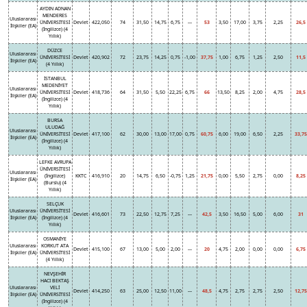
AYDIN ADNAN
MENDERES
Uluslararası
ÜNİVERSİTESİ
Devlet
422,050
74
31,50
14,75
6,75
---
53
3,50
17,00
3,75
2,25
26,5
İlişkiler (EA)
(İngilizce) (4
Yıllık)
DÜZCE
Uluslararası
ÜNİVERSİTESİ
Devlet
420,902
72
23,75
14,25
0,75
-1,00
37,75
1,00
6,75
1,25
2,50
11,5
İlişkiler (EA)
(4 Yıllık)
İSTANBUL
MEDENİYET
Uluslararası
ÜNİVERSİTESİ
Devlet
418,736
64
31,50
5,50
22,25
6,75
66
13,50
8,25
2,00
4,75
28,5
İlişkiler (EA)
(İngilizce) (4
Yıllık)
BURSA
ULUDAĞ
Uluslararası
ÜNİVERSİTESİ
Devlet
417,100
62
30,00
13,00
17,00
0,75
60,75
6,00
19,00
6,50
2,25
33,75
İlişkiler (EA)
(İngilizce) (4
Yıllık)
LEFKE AVRUPA
ÜNİVERSİTESİ
Uluslararası
(İngilizce)
KKTC
416,910
20
14,75
6,50
-0,75
1,25
21,75
0,00
5,50
2,75
0,00
8,25
İlişkiler (EA)
(Burslu) (4
Yıllık)
SELÇUK
Uluslararası
ÜNİVERSİTESİ
Devlet
416,601
73
22,50
12,75
7,25
---
42,5
3,50
16,50
5,00
6,00
31
İlişkiler (EA)
(İngilizce) (4
Yıllık)
OSMANİYE
Uluslararası
KORKUT ATA
Devlet
415,100
67
13,00
5,00
2,00
---
20
4,75
2,00
0,00
0,00
6,75
İlişkiler (EA)
ÜNİVERSİTESİ
(4 Yıllık)
NEVŞEHİR
HACI BEKTAŞ
Uluslararası
VELİ
Devlet
414,250
63
25,00
12,50
11,00
---
48,5
4,75
2,75
2,75
2,50
12,75
İlişkiler (EA)
ÜNİVERSİTESİ
(İngilizce) (4