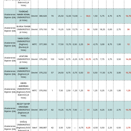
İndirimli) (4
Yıllık)
TEKİRDAĞ
Uluslararası
NAMIK KEMAL
Devlet
380,626
74
25,50
12,00
13,00
---
50,5
1,50
5,75
4,75
4,75
16,75
İlişkiler (EA)
ÜNİVERSİTESİ
(4 Yıllık)
BURSA TEKNİK
Uluslararası
ÜNİVERSİTESİ
Devlet
379,150
74
15,25
9,00
13,75
---
38
9,00
18,25
0,00
2,75
30
İlişkiler (EA)
(4 Yıllık)
YAKIN DOĞU
ÜNİVERSİTESİ
Uluslararası
(İngilizce)
KKTC
377,300
10
17,50
13,75
0,50
2,25
34
-0,75
3,00
8,75
1,00
12
İlişkiler (EA)
(Burslu) (4
Yıllık)
ATATÜRK
Uluslararası
ÜNİVERSİTESİ
Devlet
375,250
103
14,50
8,75
-0,25
0,75
23,75
-0,75
7,75
3,75
3,50
14,25
İlişkiler (EA)
(4 Yıllık)
KARABÜK
Uluslararası
ÜNİVERSİTESİ
Devlet
370,232
57
24,50
8,75
-0,75
0,50
33
0,50
11,50
0,75
3,00
15,75
İlişkiler (EA)
(İngilizce) (4
Yıllık)
KIBRIS
AMERİKAN
Uluslararası
ÜNİVERSİTESİ
KKTC
370,092
1
7,50
2,50
-1,25
1,25
10
1,25
0,25
-1,25
1,00
1,25
İlişkiler (EA)
(İngilizce) (%50
İndirimli) (4
Yıllık)
RECEP TAYYİP
ERDOĞAN
Uluslararası
ÜNİVERSİTESİ
Devlet
369,127
62
19,25
10,75
7,00
---
37
3,25
6,25
3,50
2,75
15,75
İlişkiler (EA)
(İngilizce) (4
Yıllık)
DOĞUŞ
ÜNİVERSİTESİ
Uluslararası
(İngilizce) (%50
Vakıf
368,887
42
3,50
5,50
---
-0,75
8,25
-0,50
0,50
2,25
0,50
2,75
İlişkiler (EA)
İndirimli) (4