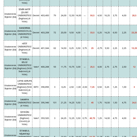
Yıllık)
İZMİR KATİP
ÇELEBİ
Uluslararası
ÜNİVERSİTESİ
Devlet
403,400
79
24,00
12,50
14,00
---
50,5
4,50
16,25
3,75
4,00
28,5
İlişkiler (EA)
(İngilizce) (4
Yıllık)
BANDIRMA
Uluslararası
ONYEDİ EYLÜL
Devlet
403,208
72
20,00
9,50
4,00
---
33,5
0,25
14,25
6,50
2,25
23,25
İlişkiler (EA)
ÜNİVERSİTESİ
(4 Yıllık)
HİTİT
Uluslararası
ÜNİVERSİTESİ
Devlet
401,044
62
14,50
6,25
0,50
3,75
25
-0,75
9,50
2,25
2,25
13,25
İlişkiler (EA)
(İngilizce) (4
Yıllık)
İSTANBUL
BİLGİ
Uluslararası
ÜNİVERSİTESİ
Vakıf
400,268
93
11,75
10,75
3,00
---
25,5
4,00
2,75
2,75
2,50
12
İlişkiler (EA)
(İngilizce) (%50
İndirimli) (4
Yıllık)
LEFKE AVRUPA
ÜNİVERSİTESİ
Uluslararası
(İngilizce) (%50
KKTC
396,896
3
6,25
2,50
-1,00
-0,50
7,25
0,50
0,25
1,25
1,00
3
İlişkiler (EA)
İndirimli) (4
Yıllık)
SAKARYA
Uluslararası
ÜNİVERSİTESİ
Devlet
395,946
101
21,25
14,25
9,50
---
45
1,75
16,50
1,50
4,75
24,5
İlişkiler (EA)
(4 Yıllık)
ÖZYEĞİN
ÜNİVERSİTESİ
Uluslararası
(İngilizce)
Vakıf
393,920
3
24,25
12,25
3,50
0,75
40,75
1,25
14,00
4,75
4,00
24
İlişkiler (EA)
(Ücretli) (4
Yıllık)
İSTANBUL
NİŞANTAŞI
Uluslararası
ÜNİVERSİTESİ
Vakıf
391,550
5
23,50
5,75
19,50
6,00
54,75
11,75
4,50
4,00
2,25
22,5