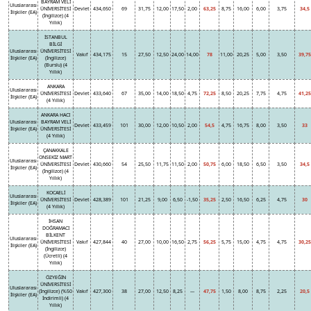
BAYRAM VELİ
Uluslararası
ÜNİVERSİTESİ
Devlet
434,650
69
31,75
12,00
17,50
2,00
63,25
8,75
16,00
6,00
3,75
34,5
İlişkiler (EA)
(İngilizce) (4
Yıllık)
İSTANBUL
BİLGİ
Uluslararası
ÜNİVERSİTESİ
Vakıf
434,175
15
27,50
12,50
24,00
14,00
78
11,00
20,25
5,00
3,50
39,75
İlişkiler (EA)
(İngilizce)
(Burslu) (4
Yıllık)
ANKARA
Uluslararası
ÜNİVERSİTESİ
Devlet
433,640
67
35,00
14,00
18,50
4,75
72,25
8,50
20,25
7,75
4,75
41,25
İlişkiler (EA)
(4 Yıllık)
ANKARA HACI
Uluslararası
BAYRAM VELİ
Devlet
433,459
101
30,00
12,00
10,50
2,00
54,5
4,75
16,75
8,00
3,50
33
İlişkiler (EA)
ÜNİVERSİTESİ
(4 Yıllık)
ÇANAKKALE
ONSEKİZ MART
Uluslararası
ÜNİVERSİTESİ
Devlet
430,660
54
25,50
11,75
11,50
2,00
50,75
6,00
18,50
6,50
3,50
34,5
İlişkiler (EA)
(İngilizce) (4
Yıllık)
KOCAELİ
Uluslararası
ÜNİVERSİTESİ
Devlet
428,389
101
21,25
9,00
6,50
-1,50
35,25
2,50
16,50
6,25
4,75
30
İlişkiler (EA)
(4 Yıllık)
İHSAN
DOĞRAMACI
BİLKENT
Uluslararası
ÜNİVERSİTESİ
Vakıf
427,844
40
27,00
10,00
16,50
2,75
56,25
5,75
15,00
4,75
4,75
30,25
İlişkiler (EA)
(İngilizce)
(Ücretli) (4
Yıllık)
ÖZYEĞİN
ÜNİVERSİTESİ
Uluslararası
(İngilizce) (%50
Vakıf
427,300
38
27,00
12,50
8,25
---
47,75
1,50
8,00
8,75
2,25
20,5
İlişkiler (EA)
İndirimli) (4
Yıllık)