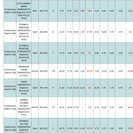
ULUSLARARASI
KIBRIS
Uluslararası
ÜNİVERSİTESİ
KKTC
407,278
2
9,75
0,75
2,50
1,50
14,5
3,25
0,00
0,00
0,00
3,25
İlişkiler (EA)
(İngilizce) (%50
İndirimli) (4
Yıllık)
İSTANBUL
NİŞANTAŞI
Uluslararası
ÜNİVERSİTESİ
Vakıf
405,400
8
23,00
11,75
18,50
-1,50
51,75
6,50
13,00
7,75
4,75
32
İlişkiler (EA)
(İngilizce)
(Burslu) (4
Yıllık)
İSTANBUL
NİŞANTAŞI
Uluslararası
ÜNİVERSİTESİ
Vakıf
404,836
1
10,75
5,00
9,50
1,75
27
3,50
2,75
0,00
0,00
6,25
İlişkiler (EA)
(İngilizce)
(Ücretli) (4
Yıllık)
KARADENİZ
Uluslararası
TEKNİK
Devlet
404,556
118
24,00
11,75
1,00
1,00
37,75
1,00
13,25
5,50
2,50
22,25
İlişkiler (EA)
ÜNİVERSİTESİ
(4 Yıllık)
YAŞAR
ÜNİVERSİTESİ
Uluslararası
(İngilizce)
Vakıf
404,184
9
21,50
11,50
29,25
-0,25
62
20,75
7,75
7,75
4,75
41
İlişkiler (EA)
(Burslu) (4
Yıllık)
ANKARA
YILDIRIM
Uluslararası
BEYAZIT
Devlet
403,650
74
31,25
14,00
17,75
---
63
3,75
18,00
7,50
3,50
32,75
İlişkiler (EA)
ÜNİVERSİTESİ
(İngilizce) (4
Yıllık)
İSTANBUL
KÜLTÜR
Uluslararası
ÜNİVERSİTESİ
Vakıf
403,425
7
24,75
11,00
2,25
-0,25
37,75
2,75
2,75
2,25
3,50
11,25
İlişkiler (EA)
(İngilizce)
(Ücretli) (4