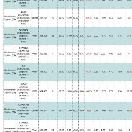
İlişkiler (EA)
(Burslu) (4
Yıllık)
İZMİR
DEMOKRASİ
Uluslararası
ÜNİVERSİTESİ
Devlet
387,191
79
28,75
15,00
15,00
---
58,75
1,25
19,00
2,50
2,25
25
İlişkiler (EA)
(İngilizce) (4
Yıllık)
ALTINBAŞ
ÜNİVERSİTESİ
Uluslararası
(İngilizce)
Vakıf
386,856
26
22,50
15,00
17,75
2,25
57,5
2,50
12,75
7,50
4,75
27,5
İlişkiler (EA)
(Burslu) (4
Yıllık)
İSTANBUL
NİŞANTAŞI
Uluslararası
ÜNİVERSİTESİ
Vakıf
385,888
1
15,50
7,25
4,25
0,75
27,75
-0,75
2,50
7,00
2,25
11
İlişkiler (EA)
(Ücretli) (4
Yıllık)
IŞIK
ÜNİVERSİTESİ
Uluslararası
(İngilizce)
Vakıf
384,450
5
22,00
13,25
11,50
---
46,75
9,25
17,25
7,75
1,50
35,75
İlişkiler (EA)
(Burslu) (4
Yıllık)
DOĞU
AKDENİZ
Uluslararası
ÜNİVERSİTESİ
KKTC
384,450
8
22,25
15,00
6,00
3,00
46,25
0,75
12,75
3,75
3,50
20,75
İlişkiler (EA)
(İngilizce)
(Burslu) (4
Yıllık)
KARADENİZ
TEKNİK
Uluslararası
ÜNİVERSİTESİ
Devlet
383,350
67
26,50
11,50
15,00
3,50
56,5
2,25
13,00
7,50
3,50
26,25
İlişkiler (EA)
(İngilizce) (4
Yıllık)
İSTANBUL
KÜLTÜR
Uluslararası
ÜNİVERSİTESİ
Vakıf
381,630
22
10,50
-0,25
-2,00
0,25
8,5
-0,25
2,75
1,50
1,00
5
İlişkiler (EA)
(İngilizce) (%50