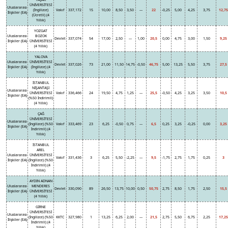
ÜNİVERSİTESİ
Uluslararası
(İngilizce)
Vakıf
337,172
15
10,00
8,50
3,50
---
22
-0,25
5,00
4,25
3,75
12,75
İlişkiler (EA)
(Ücretli) (4
Yıllık)
YOZGAT
Uluslararası
BOZOK
Devlet
337,074
54
17,00
2,50
---
1,00
20,5
0,00
4,75
3,00
1,50
9,25
İlişkiler (EA)
ÜNİVERSİTESİ
(4 Yıllık)
YALOVA
Uluslararası
ÜNİVERSİTESİ
Devlet
337,026
73
21,00
11,50
14,75
-0,50
46,75
5,00
13,25
5,50
3,75
27,5
İlişkiler (EA)
(İngilizce) (4
Yıllık)
İSTANBUL
NİŞANTAŞI
Uluslararası
ÜNİVERSİTESİ
Vakıf
336,466
24
19,50
4,75
1,25
---
25,5
-0,50
4,25
3,25
3,50
10,5
İlişkiler (EA)
(%50 İndirimli)
(4 Yıllık)
ÇAĞ
ÜNİVERSİTESİ
Uluslararası
(İngilizce) (%50
Vakıf
333,469
23
6,25
-0,50
0,75
---
6,5
0,25
3,25
-0,25
0,00
3,25
İlişkiler (EA)
İndirimli) (4
Yıllık)
İSTANBUL
AREL
Uluslararası
ÜNİVERSİTESİ
Vakıf
331,436
3
6,25
5,50
-2,25
---
9,5
-1,75
2,75
1,75
0,25
3
İlişkiler (EA)
(İngilizce) (%50
İndirimli) (4
Yıllık)
AYDIN ADNAN
Uluslararası
MENDERES
Devlet
330,090
89
26,50
13,75
10,00
0,50
50,75
2,75
8,50
1,75
2,50
15,5
İlişkiler (EA)
ÜNİVERSİTESİ
(4 Yıllık)
GİRNE
ÜNİVERSİTESİ
Uluslararası
(İngilizce) (%50
KKTC
327,980
1
13,25
6,25
2,00
---
21,5
2,75
5,50
6,75
2,25
17,25
İlişkiler (EA)
İndirimli) (4
Yıllık)