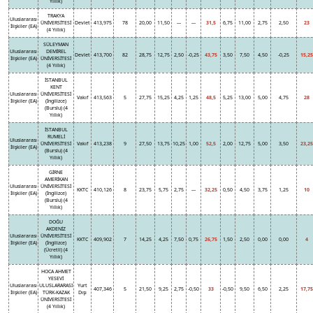
Yıllık)
TRAKYA
Uluslararası
ÜNİVERSİTESİ
Devlet
413,975
78
20,00
11,50
---
---
31,5
6,75
11,00
2,75
2,50
23
İlişkiler (EA)
(4 Yıllık)
SÜLEYMAN
Uluslararası
DEMİREL
Devlet
413,700
82
28,75
12,75
2,50
-0,25
43,75
3,50
7,50
4,50
-0,25
15,25
İlişkiler (EA)
ÜNİVERSİTESİ
(4 Yıllık)
İSTANBUL
KENT
Uluslararası
ÜNİVERSİTESİ
Vakıf
413,563
5
27,75
15,25
4,25
1,25
48,5
5,25
13,00
5,00
4,75
28
İlişkiler (EA)
(İngilizce)
(Burslu) (4
Yıllık)
İSTANBUL
RUMELİ
Uluslararası
ÜNİVERSİTESİ
Vakıf
413,238
9
27,50
13,75
10,25
1,00
52,5
2,00
12,75
5,00
3,50
23,25
İlişkiler (EA)
(Burslu) (4
Yıllık)
GİRNE
AMERİKAN
Uluslararası
ÜNİVERSİTESİ
KKTC
410,126
8
23,75
5,75
2,75
---
32,25
0,50
4,50
3,75
1,25
10
İlişkiler (EA)
(İngilizce)
(Burslu) (4
Yıllık)
DOĞU
AKDENİZ
Uluslararası
ÜNİVERSİTESİ
KKTC
409,902
7
14,25
4,25
7,50
0,75
26,75
1,50
2,50
0,00
0,00
4
İlişkiler (EA)
(İngilizce)
(Ücretli) (4
Yıllık)
HOCA AHMET
YESEVİ
Uluslararası
ULUSLARARASI
Yurt
407,346
5
21,50
9,25
2,75
-0,50
33
-0,50
9,50
6,50
2,25
17,75
İlişkiler (EA)
TÜRK-KAZAK
Dışı
ÜNİVERSİTESİ
(4 Yıllık)