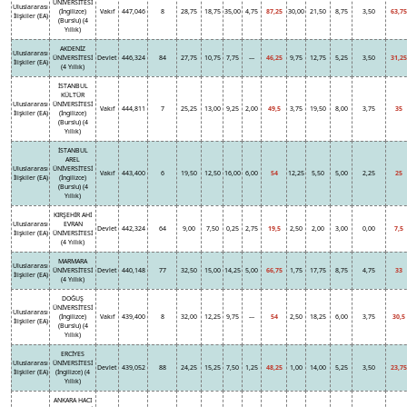
ÜNİVERSİTESİ
Uluslararası
(İngilizce)
Vakıf
447,046
8
28,75
18,75
35,00
4,75
87,25
30,00
21,50
8,75
3,50
63,75
İlişkiler (EA)
(Burslu) (4
Yıllık)
AKDENİZ
Uluslararası
ÜNİVERSİTESİ
Devlet
446,324
84
27,75
10,75
7,75
---
46,25
9,75
12,75
5,25
3,50
31,25
İlişkiler (EA)
(4 Yıllık)
İSTANBUL
KÜLTÜR
Uluslararası
ÜNİVERSİTESİ
Vakıf
444,811
7
25,25
13,00
9,25
2,00
49,5
3,75
19,50
8,00
3,75
35
İlişkiler (EA)
(İngilizce)
(Burslu) (4
Yıllık)
İSTANBUL
AREL
Uluslararası
ÜNİVERSİTESİ
Vakıf
443,400
6
19,50
12,50
16,00
6,00
54
12,25
5,50
5,00
2,25
25
İlişkiler (EA)
(İngilizce)
(Burslu) (4
Yıllık)
KIRŞEHİR AHİ
Uluslararası
EVRAN
Devlet
442,324
64
9,00
7,50
0,25
2,75
19,5
2,50
2,00
3,00
0,00
7,5
İlişkiler (EA)
ÜNİVERSİTESİ
(4 Yıllık)
MARMARA
Uluslararası
ÜNİVERSİTESİ
Devlet
440,148
77
32,50
15,00
14,25
5,00
66,75
1,75
17,75
8,75
4,75
33
İlişkiler (EA)
(4 Yıllık)
DOĞUŞ
ÜNİVERSİTESİ
Uluslararası
(İngilizce)
Vakıf
439,400
8
32,00
12,25
9,75
---
54
2,50
18,25
6,00
3,75
30,5
İlişkiler (EA)
(Burslu) (4
Yıllık)
ERCİYES
Uluslararası
ÜNİVERSİTESİ
Devlet
439,052
88
24,25
15,25
7,50
1,25
48,25
1,00
14,00
5,25
3,50
23,75
İlişkiler (EA)
(İngilizce) (4
Yıllık)
ANKARA HACI