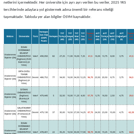
netlerini içermektedir. Her üniversite için ayrı ayrı verilen bu veriler, 2025 YKS
tercihlerinde adaylara yol göstermek adına önemli bir referans niteliği
taşımaktadır. Tabloda yer alan bilgiler ÖSYM kaynaklıdır.
Yerleşen
TYT
TYT
TYT
TYT
Toplam
AYT
AYT
AYT
AYT
Topla
Son Kişi
Bölüm
Üniversite
Türü
Yerleşen
Türkçe
Sosyal
Mat
Fen
TYT
Mat
Türkçe
Tarih1
Coğrafya1
AYT
(OBP)
(40)
(20)
(40)
(20)
Net
(40)
(24)
(10)
(6)
Net
Puanı
İHSAN
DOĞRAMACI
BİLKENT
Uluslararası
ÜNİVERSİTESİ
Vakıf
490,050
82
27,25
11,00
16,00
7,25
61,5
16,00
13,75
8,00
3,75
41,5
İlişkiler (EA)
(İngilizce) (%50
İndirimli) (4
Yıllık)
ORTA DOĞU
TEKNİK
Uluslararası
ÜNİVERSİTESİ
Devlet
486,752
77
34,00
16,00
34,50
12,25
96,75
23,50
20,50
8,75
3,75
56,5
İlişkiler (EA)
(İngilizce) (4
Yıllık)
İSTİNYE
ÜNİVERSİTESİ
Uluslararası
(İngilizce)
Vakıf
479,445
5
32,50
10,00
11,25
4,00
57,75
5,75
16,50
2,50
4,75
29,5
İlişkiler (EA)
(Burslu) (4
Yıllık)
GALATASARAY
Uluslararası
ÜNİVERSİTESİ
Devlet
479,130
37
30,00
16,50
27,00
14,25
87,75
24,50
23,00
10,00
4,75
62,25
İlişkiler (EA)
(Fransızca) (4
Yıllık)
İHSAN
DOĞRAMACI
BİLKENT
Uluslararası
ÜNİVERSİTESİ
Vakıf
478,401
22
35,25
16,50
30,00
17,00
98,75
30,50
19,25
10,00
4,75
64,5
İlişkiler (EA)