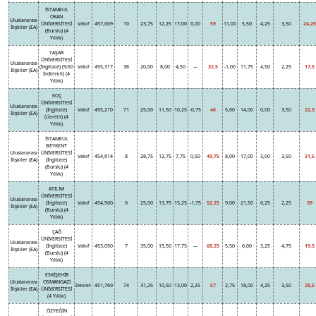
İSTANBUL
OKAN
Uluslararası
ÜNİVERSİTESİ
Vakıf
457,669
10
23,75
12,25
17,00
6,00
59
11,00
5,50
4,25
3,50
24,25
İlişkiler (EA)
(Burslu) (4
Yıllık)
YAŞAR
ÜNİVERSİTESİ
Uluslararası
(İngilizce) (%50
Vakıf
455,317
38
20,00
8,00
4,50
---
32,5
-1,00
11,75
4,50
2,25
17,5
İlişkiler (EA)
İndirimli) (4
Yıllık)
KOÇ
ÜNİVERSİTESİ
Uluslararası
(İngilizce)
Vakıf
455,210
71
25,00
11,50
10,25
-0,75
46
5,00
14,00
0,00
3,50
22,5
İlişkiler (EA)
(Ücretli) (4
Yıllık)
İSTANBUL
BEYKENT
Uluslararası
ÜNİVERSİTESİ
Vakıf
454,614
8
28,75
12,75
7,75
0,50
49,75
8,00
17,00
3,00
3,50
31,5
İlişkiler (EA)
(İngilizce)
(Burslu) (4
Yıllık)
ATILIM
ÜNİVERSİTESİ
Uluslararası
(İngilizce)
Vakıf
454,560
6
25,00
13,75
15,25
-1,75
52,25
9,00
21,50
6,25
2,25
39
İlişkiler (EA)
(Burslu) (4
Yıllık)
ÇAĞ
ÜNİVERSİTESİ
Uluslararası
(İngilizce)
Vakıf
453,050
7
35,00
15,50
17,75
---
68,25
5,50
6,00
3,25
4,75
19,5
İlişkiler (EA)
(Burslu) (4
Yıllık)
ESKİŞEHİR
Uluslararası
OSMANGAZİ
Devlet
451,769
74
31,25
10,50
13,00
2,25
57
2,75
18,00
4,25
3,50
28,5
İlişkiler (EA)
ÜNİVERSİTESİ
(4 Yıllık)
ÖZYEĞİN