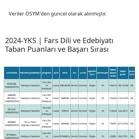
Veriler ÖSYM'den güncel olarak alınmıştır.
2024-YKS | Fars Dili ve Edebiyatı
Taban Puanları ve Başarı Sırası
taban
ogretim
taban
puan
universite
fakulte/yuksekokul
program
sure
sehir
tur
ucret
kontenjan
basari
turu
puan
turu
sirasi
Fars Dili
ATATÜRK
Edebiyat Fakültesi
ve
Lisans
ERZURUM
Devlet
Ücretsiz
Örgün
30
144272
185,72296
DİL
ÜNİVERSİTESİ
Edebiyatı
MARDİN
Fars Dili
ARTUKLU
Edebiyat Fakültesi
ve
Lisans
MARDİN
Devlet
Ücretsiz
Örgün
20
124240
218,91475
DİL
ÜNİVERSİTESİ
Edebiyatı
Fars Dili
SELÇUK
Edebiyat Fakültesi
ve
Lisans
KONYA
Devlet
Ücretsiz
Örgün
20
114034
234,0413
DİL
ÜNİVERSİTESİ
Edebiyatı
Fars Dili
ANKARA
Dil ve Tarih
ve
Lisans
ANKARA
Devlet
Ücretsiz
Örgün
50
75899
297,07092
DİL
ÜNİVERSİTESİ
Coğrafya Fakültesi
Edebiyatı
Fars Dili
İSTANBUL
Edebiyat Fakültesi
ve
Lisans
İSTANBUL
Devlet
Ücretsiz
Örgün
70
52889
343,7797
DİL
ÜNİVERSİTESİ