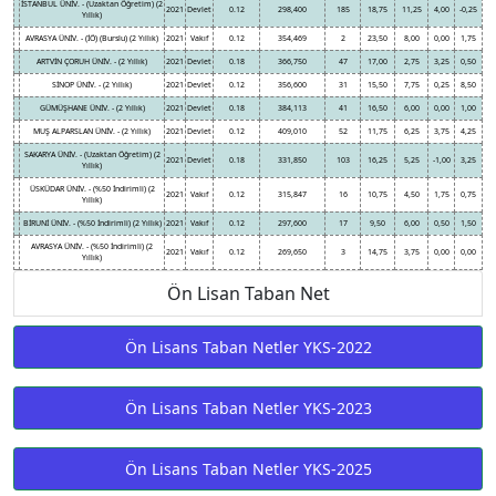
İSTANBUL ÜNİV. - (Uzaktan Öğretim) (2
2021
Devlet
0.12
298,400
185
18,75
11,25
4,00
-0,25
Yıllık)
AVRASYA ÜNİV. - (İÖ) (Burslu) (2 Yıllık)
2021
Vakıf
0.12
354,469
2
23,50
8,00
0,00
1,75
ARTVİN ÇORUH ÜNİV. - (2 Yıllık)
2021
Devlet
0.18
366,750
47
17,00
2,75
3,25
0,50
SİNOP ÜNİV. - (2 Yıllık)
2021
Devlet
0.12
356,600
31
15,50
7,75
0,25
8,50
GÜMÜŞHANE ÜNİV. - (2 Yıllık)
2021
Devlet
0.18
384,113
41
16,50
6,00
0,00
1,00
MUŞ ALPARSLAN ÜNİV. - (2 Yıllık)
2021
Devlet
0.12
409,010
52
11,75
6,25
3,75
4,25
SAKARYA ÜNİV. - (Uzaktan Öğretim) (2
2021
Devlet
0.18
331,850
103
16,25
5,25
-1,00
3,25
Yıllık)
ÜSKÜDAR ÜNİV. - (%50 İndirimli) (2
2021
Vakıf
0.12
315,847
16
10,75
4,50
1,75
0,75
Yıllık)
BİRUNİ ÜNİV. - (%50 İndirimli) (2 Yıllık)
2021
Vakıf
0.12
297,600
17
9,50
6,00
0,50
1,50
AVRASYA ÜNİV. - (%50 İndirimli) (2
2021
Vakıf
0.12
269,650
3
14,75
3,75
0,00
0,00
Yıllık)
Ön Lisan Taban Net
Ön Lisans Taban Netler YKS-2022
Ön Lisans Taban Netler YKS-2023
Ön Lisans Taban Netler YKS-2025