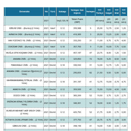
Yerleşen Son
TYT
TYT
TYT
TYT
Üniversite
Yılı
Türü
Katsayı
Yerleşen
Kişinin
Türkçe
Sosyal
Mat
Fen
Taban Puanı
(20
(40
(20
2021
Seç0,120,18
(40 soru)
(OBP)
soru)
soru)
soru)
BİRUNİ ÜNİV. - (Burslu) (2 Yıllık)
2021
Vakıf
0.12
399,988
5
25,00
12,75
2,50
1,25
AVRASYA ÜNİV. - (Burslu) (2 Yıllık)
2021
Vakıf
0.12
416,369
3
20,50
13,25
2,00
0,00
VAN YÜZÜNCÜ YIL ÜNİV. - (2 Yıllık)
2021
Devlet
0.12
333,250
31
11,00
9,75
6,75
4,00
ÜSKÜDAR ÜNİV. - (Burslu) (2 Yıllık)
2021
Vakıf
0.18
357,700
9
11,00
10,00
7,75
0,50
MUĞLA SITKI KOÇMAN ÜNİV. - (2 Yıllık)
2021
Devlet
0.12
457,187
47
23,75
8,00
1,25
1,50
ANKARA ÜNİV. - (2 Yıllık)
2021
Devlet
0.12
329,850
72
18,00
9,25
8,50
0,00
PAMUKKALE ÜNİV. - (2 Yıllık)
2021
Devlet
0.18
336,550
31
12,00
12,75
1,25
5,00
ANKARA ÜNİV. - (Uzaktan Öğretim) (2
2021
Devlet
0.12
295,833
82
21,50
9,50
5,00
0,00
Yıllık)
KAHRAMANMARAŞ İSTİKLAL ÜNİV. - (2
2021
Devlet
0.18
391,187
41
12,75
10,00
-0,75
4,75
Yıllık)
AMASYA ÜNİV. - (2 Yıllık)
2021
Devlet
0.12
359,500
41
15,50
13,50
4,50
0,00
DÜZCE ÜNİV. - (2 Yıllık)
2021
Devlet
0.12
383,269
52
19,50
3,75
5,25
2,75
ERZİNCAN BİNALİ YILDIRIM ÜNİV. - (2
2021
Devlet
0.18
346,361
52
18,00
6,50
1,25
1,75
Yıllık)
BURDUR MEHMET AKİF ERSOY ÜNİV. -
2021
Devlet
0.12
425,750
52
21,75
6,00
2,75
0,00
(2 Yıllık)
KÜTAHYA DUMLUPINAR ÜNİV. - (2 Yıllık)
2021
Devlet
0.12
377,750
47
20,75
6,75
2,00
3,00
GİRESUN ÜNİV. - (2 Yıllık)
2021
Devlet
0.18
398,196
41
14,00
7,00
3,00
-1,00