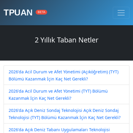
TPUAN
BETA
2 Yıllık Taban Netler
2026'da Acil Durum ve Afet Yönetimi (Açıköğretim) (TYT)
Bölümü Kazanmak İçin Kaç Net Gerekli?
2026'da Acil Durum ve Afet Yönetimi (TYT) Bölümü
Kazanmak İçin Kaç Net Gerekli?
2026'da Açık Deniz Sondaj Teknolojisi Açık Deniz Sondaj
Teknolojisi (TYT) Bölümü Kazanmak İçin Kaç Net Gerekli?
2026'da Açık Deniz Tabanı Uygulamaları Teknolojisi