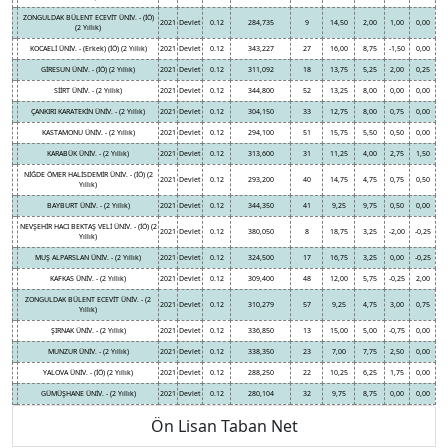
ZONGULDAK BÜLENT ECEVİT ÜNİV. - (İÖ)
2021
Devlet
0.12
284,735
9
14,50
2,00
1,00
0,00
(2 Yıllık)
KOCAELİ ÜNİV. - (Erkek) (İÖ) (2 Yıllık)
2021
Devlet
0.12
343,227
27
16,00
8,75
-1,50
0,00
GİRESUN ÜNİV. - (İÖ) (2 Yıllık)
2021
Devlet
0.12
311,092
18
13,75
5,25
2,00
0,25
SİİRT ÜNİV. - (2 Yıllık)
2021
Devlet
0.12
344,800
52
13,25
8,00
0,00
0,00
ÇANKIRI KARATEKİN ÜNİV. - (2 Yıllık)
2021
Devlet
0.12
304,150
33
12,75
8,00
0,75
0,00
KASTAMONU ÜNİV. - (2 Yıllık)
2021
Devlet
0.12
294,100
51
15,75
5,50
0,50
0,00
KARABÜK ÜNİV. - (2 Yıllık)
2021
Devlet
0.12
313,600
31
11,25
4,00
2,75
1,50
NİĞDE ÖMER HALİSDEMİR ÜNİV. - (İÖ) (2
2021
Devlet
0.12
293,200
40
14,75
4,75
0,75
0,50
Yıllık)
BAYBURT ÜNİV. - (2 Yıllık)
2021
Devlet
0.12
344,350
41
9,25
9,75
0,50
0,00
NEVŞEHİR HACI BEKTAŞ VELİ ÜNİV. - (İÖ) (2
2021
Devlet
0.12
380,050
8
18,75
3,25
-2,00
-0,25
Yıllık)
MUŞ ALPARSLAN ÜNİV. - (2 Yıllık)
2021
Devlet
0.12
324,500
17
16,75
3,25
0,00
-0,25
KAFKAS ÜNİV. - (2 Yıllık)
2021
Devlet
0.12
309,400
48
12,00
5,75
-0,25
2,00
ZONGULDAK BÜLENT ECEVİT ÜNİV. - (2
2021
Devlet
0.12
310,279
57
9,25
4,75
3,00
0,75
Yıllık)
ŞIRNAK ÜNİV. - (2 Yıllık)
2021
Devlet
0.12
336,850
13
15,00
5,00
-0,75
0,00
MUNZUR ÜNİV. - (2 Yıllık)
2021
Devlet
0.12
338,350
23
7,00
7,75
2,50
0,00
YALOVA ÜNİV. - (İÖ) (2 Yıllık)
2021
Devlet
0.12
288,250
22
10,25
6,25
1,75
0,00
GÜMÜŞHANE ÜNİV. - (2 Yıllık)
2021
Devlet
0.12
280,104
32
9,75
8,75
0,00
0,00
Ön Lisan Taban Net