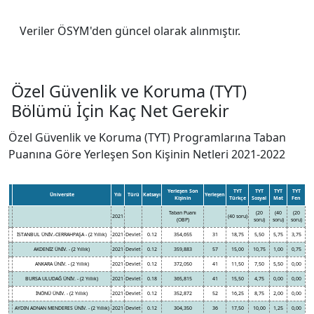
Veriler ÖSYM'den güncel olarak alınmıştır.
Özel Güvenlik ve Koruma (TYT)
Bölümü İçin Kaç Net Gerekir
Özel Güvenlik ve Koruma (TYT) Programlarına Taban
Puanına Göre Yerleşen Son Kişinin Netleri 2021-2022
Yerleşen Son
TYT
TYT
TYT
TYT
Üniversite
Yılı
Türü
Katsayı
Yerleşen
Kişinin
Türkçe
Sosyal
Mat
Fen
Taban Puanı
(20
(40
(20
2021
(40 soru)
(OBP)
soru)
soru)
soru)
İSTANBUL ÜNİV.-CERRAHPAŞA - (2 Yıllık)
2021
Devlet
0.12
354,655
31
18,75
5,50
5,75
3,75
AKDENİZ ÜNİV. - (2 Yıllık)
2021
Devlet
0.12
359,883
57
15,00
10,75
1,00
0,75
ANKARA ÜNİV. - (2 Yıllık)
2021
Devlet
0.12
372,050
41
11,50
7,50
5,50
0,00
BURSA ULUDAĞ ÜNİV. - (2 Yıllık)
2021
Devlet
0.18
365,815
41
15,50
4,75
0,00
0,00
İNÖNÜ ÜNİV. - (2 Yıllık)
2021
Devlet
0.12
352,872
52
16,25
8,75
2,00
0,00
AYDIN ADNAN MENDERES ÜNİV. - (2 Yıllık)
2021
Devlet
0.12
304,350
36
17,50
10,00
1,25
0,00