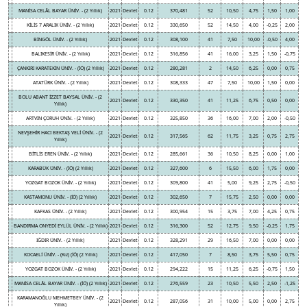
MANİSA CELÂL BAYAR ÜNİV. - (2 Yıllık)
2021
Devlet
0.12
370,481
52
10,50
4,75
1,50
1,00
KİLİS 7 ARALIK ÜNİV. - (2 Yıllık)
2021
Devlet
0.12
330,650
52
14,50
4,00
-0,25
2,00
BİNGÖL ÜNİV. - (2 Yıllık)
2021
Devlet
0.12
308,100
41
7,50
10,00
-0,50
4,00
BALIKESİR ÜNİV. - (2 Yıllık)
2021
Devlet
0.12
316,856
41
16,00
3,25
1,50
-0,75
ÇANKIRI KARATEKİN ÜNİV. - (İÖ) (2 Yıllık)
2021
Devlet
0.12
280,281
2
14,50
6,25
0,00
0,75
ATATÜRK ÜNİV. - (2 Yıllık)
2021
Devlet
0.12
308,333
47
7,50
10,00
1,50
0,00
BOLU ABANT İZZET BAYSAL ÜNİV. - (2
2021
Devlet
0.12
330,350
41
11,25
6,75
0,50
0,00
Yıllık)
ARTVİN ÇORUH ÜNİV. - (2 Yıllık)
2021
Devlet
0.12
325,850
36
16,00
7,00
2,00
-0,50
NEVŞEHİR HACI BEKTAŞ VELİ ÜNİV. - (2
2021
Devlet
0.12
317,565
62
11,75
3,25
0,75
2,75
Yıllık)
BİTLİS EREN ÜNİV. - (2 Yıllık)
2021
Devlet
0.12
285,661
36
10,50
8,25
0,00
1,00
KARABÜK ÜNİV. - (İÖ) (2 Yıllık)
2021
Devlet
0.12
327,600
6
15,50
6,00
1,75
0,00
YOZGAT BOZOK ÜNİV. - (2 Yıllık)
2021
Devlet
0.12
309,800
41
5,00
9,25
2,75
-0,50
KASTAMONU ÜNİV. - (İÖ) (2 Yıllık)
2021
Devlet
0.12
302,650
7
15,75
2,50
0,00
0,00
KAFKAS ÜNİV. - (2 Yıllık)
2021
Devlet
0.12
300,954
15
3,75
7,00
4,25
0,75
BANDIRMA ONYEDİ EYLÜL ÜNİV. - (2 Yıllık)
2021
Devlet
0.12
316,300
52
12,75
9,50
-0,25
1,75
IĞDIR ÜNİV. - (2 Yıllık)
2021
Devlet
0.12
328,291
29
16,50
7,00
0,00
0,00
KOCAELİ ÜNİV. - (Kız) (İÖ) (2 Yıllık)
2021
Devlet
0.12
417,050
7
8,50
3,75
5,50
0,75
YOZGAT BOZOK ÜNİV. - (2 Yıllık)
2021
Devlet
0.12
294,222
15
11,25
6,25
-0,75
1,50
MANİSA CELÂL BAYAR ÜNİV. - (İÖ) (2 Yıllık)
2021
Devlet
0.12
276,559
23
10,50
5,50
2,50
-1,25
KARAMANOĞLU MEHMETBEY ÜNİV. - (2
2021
Devlet
0.12
287,056
31
10,00
5,00
0,00
2,75
Yıllık)