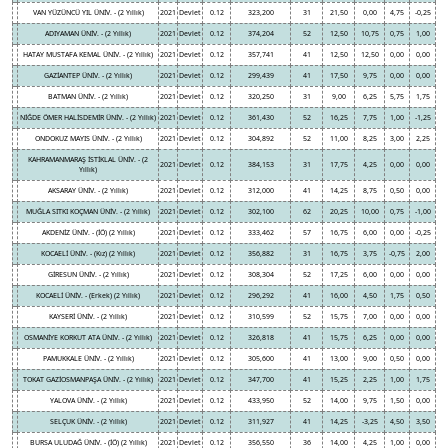
VAN YÜZÜNCÜ YIL ÜNİV. - (2 Yıllık)
2021
Devlet
0.12
323,200
31
21,50
0,00
4,75
-0,25
ADIYAMAN ÜNİV. - (2 Yıllık)
2021
Devlet
0.12
374,204
52
12,50
10,75
0,75
1,00
HATAY MUSTAFA KEMAL ÜNİV. - (2 Yıllık)
2021
Devlet
0.12
357,741
41
12,50
12,50
0,00
0,00
GAZİANTEP ÜNİV. - (2 Yıllık)
2021
Devlet
0.12
299,439
41
17,50
9,75
0,00
0,00
BATMAN ÜNİV. - (2 Yıllık)
2021
Devlet
0.12
320,250
31
9,00
6,25
5,75
1,75
NİĞDE ÖMER HALİSDEMİR ÜNİV. - (2 Yıllık)
2021
Devlet
0.12
361,430
52
16,25
7,75
1,00
-1,25
ONDOKUZ MAYIS ÜNİV. - (2 Yıllık)
2021
Devlet
0.12
304,892
52
11,00
8,25
3,00
2,25
KAHRAMANMARAŞ İSTİKLAL ÜNİV. - (2
2021
Devlet
0.12
384,153
31
17,75
4,25
0,00
0,00
Yıllık)
AKSARAY ÜNİV. - (2 Yıllık)
2021
Devlet
0.12
312,000
41
14,25
8,75
0,50
0,00
MUĞLA SITKI KOÇMAN ÜNİV. - (2 Yıllık)
2021
Devlet
0.12
302,100
62
20,25
10,00
0,75
-1,00
AKDENİZ ÜNİV. - (İÖ) (2 Yıllık)
2021
Devlet
0.12
333,462
57
16,75
6,00
0,00
-0,25
KOCAELİ ÜNİV. - (Kız) (2 Yıllık)
2021
Devlet
0.12
356,882
31
16,75
3,75
-0,75
2,00
GİRESUN ÜNİV. - (2 Yıllık)
2021
Devlet
0.12
308,304
52
17,25
6,00
0,00
0,00
KOCAELİ ÜNİV. - (Erkek) (2 Yıllık)
2021
Devlet
0.12
296,292
41
16,00
4,50
1,75
0,50
KAYSERİ ÜNİV. - (2 Yıllık)
2021
Devlet
0.12
310,599
52
15,75
7,00
0,00
0,00
OSMANİYE KORKUT ATA ÜNİV. - (2 Yıllık)
2021
Devlet
0.12
326,818
41
15,75
6,25
0,00
0,00
PAMUKKALE ÜNİV. - (2 Yıllık)
2021
Devlet
0.12
305,600
41
13,00
9,00
0,50
0,00
TOKAT GAZİOSMANPAŞA ÜNİV. - (2 Yıllık)
2021
Devlet
0.12
347,700
41
15,25
2,25
1,00
1,75
YALOVA ÜNİV. - (2 Yıllık)
2021
Devlet
0.12
433,950
52
14,00
9,75
1,50
0,00
SELÇUK ÜNİV. - (2 Yıllık)
2021
Devlet
0.12
311,927
41
14,25
-3,25
4,50
3,50
BURSA ULUDAĞ ÜNİV. - (İÖ) (2 Yıllık)
2021
Devlet
0.12
356,550
36
14,00
4,25
1,00
0,00