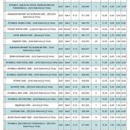
İSTANBUL SAĞLIK VE SOSYAL BİLİMLER MESLEK
2021
Vakıf
0.12
335,600
1
16,75
6,00
1,25
-0,50
YÜKSEKOKULU - (%50 İndirimli) (2 Yıllık)
ACIBADEM MEHMET ALİ AYDINLAR ÜNİV. - (İÖ) (%50
2021
Vakıf
0.12
371,708
2
15,00
6,00
1,00
0,00
İndirimli) (2 Yıllık)
İSTANBUL RUMELİ ÜNİV. - (%50 İndirimli) (2 Yıllık)
2021
Vakıf
0.12
346,739
4
11,75
9,00
0,50
0,50
YOZGAT BOZOK ÜNİV. - (Uzaktan Öğretim) (2 Yıllık)
2021
Devlet
0.12
328,850
103
13,50
7,00
1,25
0,00
LEFKE AVRUPA ÜNİV. - (Burslu) (2 Yıllık)
2021
KKTC
0.12
381,117
12
13,25
2,75
0,50
3,00
BAŞKENT ÜNİV. - (%50 İndirimli) (2 Yıllık)
2021
Vakıf
0.12
372,376
20
13,75
4,25
1,00
0,00
ACIBADEM MEHMET ALİ AYDINLAR ÜNİV. - (%50
2021
Vakıf
0.12
400,507
19
10,75
4,00
0,50
2,50
İndirimli) (2 Yıllık)
İZMİR EKONOMİ ÜNİV. - (%25 İndirimli) (2 Yıllık)
2021
Vakıf
0.12
267,300
13
14,50
8,00
1,00
-0,50
İSTANBUL YENİ YÜZYIL ÜNİV. - (%50 İndirimli) (2 Yıllık)
2021
Vakıf
0.12
347,965
5
11,00
2,00
4,50
0,25
İSTANBUL MEDİPOL ÜNİV. - (%50 İndirimli) (2 Yıllık)
2021
Vakıf
0.12
341,600
51
12,00
7,00
1,25
-0,75
İSTANBUL ESENYURT ÜNİV. - (%50 İndirimli) (2 Yıllık)
2021
Vakıf
0.12
364,350
3
15,75
3,00
0,25
-0,25
İSTİNYE ÜNİV. - (%50 İndirimli) (2 Yıllık)
2021
Vakıf
0.12
306,500
2
12,50
6,25
1,50
0,00
BEYKENT ÜNİV. - (İÖ) (%50 İndirimli) (2 Yıllık)
2021
Vakıf
0.12
338,178
4
14,25
5,25
-0,50
0,25
İSTANBUL AREL ÜNİV. - (İÖ) (%50 İndirimli) (2 Yıllık)
2021
Vakıf
0.12
355,000
6
14,75
3,75
0,00
-0,25
İSTANBUL KÜLTÜR ÜNİV. - (%50 İndirimli) (2 Yıllık)
2021
Vakıf
0.12
301,450
7
19,25
2,25
-0,75
0,00
NİŞANTAŞI ÜNİV. - (Ücretli) (2 Yıllık)
2021
Vakıf
0.12
341,200
1
8,25
8,00
1,25
0,00
ÜSKÜDAR ÜNİV. - (İÖ) (%50 İndirimli) (2 Yıllık)
2021
Vakıf
0.12
328,348
5
15,25
3,25
0,00
0,00
BEZM-İ ÂLEM VAKIF ÜNİV. - (%50 İndirimli) (2 Yıllık)
2021
Vakıf
0.12
282,000
9
13,00
7,00
0,00
0,00
İSTANBUL ŞİŞLİ MESLEK YÜKSEKOKULU - (İÖ) (%50
2021
Vakıf
0.12
271,852
12
15,75
1,00
1,00
2,00
İndirimli) (2 Yıllık)