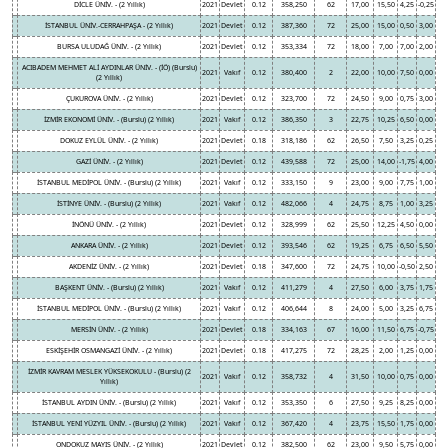
DİCLE ÜNİV. - (2 Yıllık)
2021
Devlet
0.12
358,250
62
17,00
15,50
4,25
-0,25
İSTANBUL ÜNİV.-CERRAHPAŞA - (2 Yıllık)
2021
Devlet
0.12
387,360
72
25,00
15,00
0,50
3,00
BURSA ULUDAĞ ÜNİV. - (2 Yıllık)
2021
Devlet
0.12
353,334
72
18,00
7,00
7,00
2,00
ACIBADEM MEHMET ALİ AYDINLAR ÜNİV. - (İÖ) (Burslu)
2021
Vakıf
0.12
380,400
2
22,00
10,00
7,50
0,00
(2 Yıllık)
ÇUKUROVA ÜNİV. - (2 Yıllık)
2021
Devlet
0.12
323,700
72
24,50
9,00
0,75
3,00
İZMİR EKONOMİ ÜNİV. - (Burslu) (2 Yıllık)
2021
Vakıf
0.12
386,350
3
22,75
10,25
6,50
0,00
DOKUZ EYLÜL ÜNİV. - (2 Yıllık)
2021
Devlet
0.18
318,186
62
26,50
7,50
3,25
0,25
GAZİ ÜNİV. - (2 Yıllık)
2021
Devlet
0.12
439,588
72
25,00
14,00
-1,75
4,00
İSTANBUL MEDİPOL ÜNİV. - (Burslu) (2 Yıllık)
2021
Vakıf
0.12
333,150
9
23,00
9,00
7,75
1,00
İSTİNYE ÜNİV. - (Burslu) (2 Yıllık)
2021
Vakıf
0.12
482,066
4
24,75
8,75
1,00
3,25
İNÖNÜ ÜNİV. - (2 Yıllık)
2021
Devlet
0.12
328,999
62
25,50
12,25
4,50
0,00
ANKARA ÜNİV. - (2 Yıllık)
2021
Devlet
0.12
393,546
62
19,25
6,75
6,50
5,50
AKDENİZ ÜNİV. - (2 Yıllık)
2021
Devlet
0.18
347,600
72
24,75
10,00
-0,50
2,50
BAŞKENT ÜNİV. - (Burslu) (2 Yıllık)
2021
Vakıf
0.12
411,279
4
27,50
6,00
3,75
1,75
İSTANBUL MEDİPOL ÜNİV. - (Burslu) (2 Yıllık)
2021
Vakıf
0.12
406,644
8
24,00
5,00
3,25
6,75
MERSİN ÜNİV. - (2 Yıllık)
2021
Devlet
0.18
334,163
67
16,00
11,50
6,75
-0,75
ESKİŞEHİR OSMANGAZİ ÜNİV. - (2 Yıllık)
2021
Devlet
0.18
417,275
72
28,25
2,00
1,25
0,00
İZMİR KAVRAM MESLEK YÜKSEKOKULU - (Burslu) (2
2021
Vakıf
0.12
358,732
4
31,50
10,00
0,75
0,00
Yıllık)
İSTANBUL AYDIN ÜNİV. - (Burslu) (2 Yıllık)
2021
Vakıf
0.12
353,350
6
27,50
9,25
8,25
0,00
İSTANBUL YENİ YÜZYIL ÜNİV. - (Burslu) (2 Yıllık)
2021
Vakıf
0.12
367,420
4
23,75
15,50
1,75
0,00
ONDOKUZ MAYIS ÜNİV. - (2 Yıllık)
2021
Devlet
0.12
382,500
62
23,00
9,50
5,75
0,00