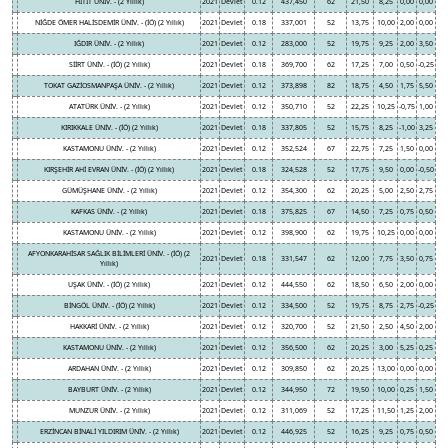
HİTİT ÜNİV. - (2 Yıllık)
2021
Devlet
0.12
437,450
62
21,50
8,25
0,00
0,00
NİĞDE ÖMER HALİSDEMİR ÜNİV. - (İÖ) (2 Yıllık)
2021
Devlet
0.18
337,001
52
13,75
10,00
2,00
0,00
IĞDIR ÜNİV. - (2 Yıllık)
2021
Devlet
0.12
283,000
52
19,75
9,25
2,00
3,50
SİİRT ÜNİV. - (İÖ) (2 Yıllık)
2021
Devlet
0.18
369,700
62
17,25
7,00
0,50
-0,25
TOKAT GAZİOSMANPAŞA ÜNİV. - (2 Yıllık)
2021
Devlet
0.12
373,898
82
18,75
4,50
1,75
5,50
ATATÜRK ÜNİV. - (2 Yıllık)
2021
Devlet
0.12
350,710
52
22,25
10,25
-0,75
1,00
KIRIKKALE ÜNİV. - (İÖ) (2 Yıllık)
2021
Devlet
0.18
337,805
52
15,75
8,25
-1,00
3,25
KASTAMONU ÜNİV. - (2 Yıllık)
2021
Devlet
0.12
352,524
67
22,75
7,25
1,50
0,00
KIRŞEHİR AHİ EVRAN ÜNİV. - (İÖ) (2 Yıllık)
2021
Devlet
0.18
324,528
52
17,75
9,50
0,00
-0,50
GÜMÜŞHANE ÜNİV. - (2 Yıllık)
2021
Devlet
0.12
354,300
62
20,25
5,00
2,50
2,75
KAFKAS ÜNİV. - (2 Yıllık)
2021
Devlet
0.18
375,825
67
14,50
7,25
0,75
0,50
KASTAMONU ÜNİV. - (2 Yıllık)
2021
Devlet
0.12
398,900
62
19,75
10,25
0,00
0,00
AFYONKARAHİSAR SAĞLIK BİLİMLERİ ÜNİV. - (İÖ) (2
2021
Devlet
0.18
331,547
62
12,00
7,75
3,50
0,75
Yıllık)
UŞAK ÜNİV. - (İÖ) (2 Yıllık)
2021
Devlet
0.12
444,550
62
18,50
6,50
2,00
0,00
BİNGÖL ÜNİV. - (İÖ) (2 Yıllık)
2021
Devlet
0.12
334,500
52
19,75
8,75
2,75
-0,25
HAKKARİ ÜNİV. - (2 Yıllık)
2021
Devlet
0.12
320,700
52
21,50
2,50
4,50
2,00
KASTAMONU ÜNİV. - (2 Yıllık)
2021
Devlet
0.12
356,500
62
20,25
3,00
5,25
0,25
ARDAHAN ÜNİV. - (2 Yıllık)
2021
Devlet
0.12
309,850
62
20,25
13,00
0,00
0,00
BAYBURT ÜNİV. - (2 Yıllık)
2021
Devlet
0.12
344,950
72
19,50
10,00
0,25
1,50
MUNZUR ÜNİV. - (2 Yıllık)
2021
Devlet
0.12
311,069
52
17,25
11,50
1,25
2,00
ERZİNCAN BİNALİ YILDIRIM ÜNİV. - (2 Yıllık)
2021
Devlet
0.12
446,925
52
16,25
9,25
0,75
0,50