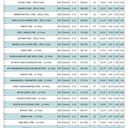
KOCAELİ ÜNİV. - (İÖ) (2 Yıllık)
2021
Devlet
0.12
430,661
62
18,50
9,25
0,25
4,25
SAKARYA ÜNİV. - (İÖ) (2 Yıllık)
2021
Devlet
0.12
366,600
52
22,00
8,00
3,50
0,00
MARDİN ARTUKLU ÜNİV. - (İÖ) (2 Yıllık)
2021
Devlet
0.12
391,962
52
13,50
4,50
7,00
5,00
MUĞLA SITKI KOÇMAN ÜNİV. - (İÖ) (2 Yıllık)
2021
Devlet
0.12
358,099
52
15,25
8,50
6,00
2,25
TRAKYA ÜNİV. - (2 Yıllık)
2021
Devlet
0.12
397,136
67
12,50
6,50
2,25
1,00
KİLİS 7 ARALIK ÜNİV. - (2 Yıllık)
2021
Devlet
0.12
319,563
72
25,50
11,50
0,00
0,00
BATMAN ÜNİV. - (İÖ) (2 Yıllık)
2021
Devlet
0.12
390,250
52
22,50
10,00
0,50
0,00
MANİSA CELÂL BAYAR ÜNİV. - (İÖ) (2 Yıllık)
2021
Devlet
0.18
392,750
41
15,00
9,00
1,25
0,00
SİNOP ÜNİV. - (2 Yıllık)
2021
Devlet
0.12
387,181
62
19,25
5,75
3,00
4,25
BURDUR MEHMET AKİF ERSOY ÜNİV. - (2 Yıllık)
2021
Devlet
0.18
406,599
62
12,50
5,25
0,25
6,25
KÜTAHYA SAĞLIK BİLİMLERİ ÜNİV. - (2 Yıllık)
2021
Devlet
0.18
353,750
72
16,75
6,75
-1,00
3,50
AFYONKARAHİSAR SAĞLIK BİLİMLERİ ÜNİV. - (2 Yıllık)
2021
Devlet
0.12
385,925
41
20,75
9,75
2,25
0,00
BARTIN ÜNİV. - (2 Yıllık)
2021
Devlet
0.18
339,751
72
18,25
3,50
4,75
-0,25
KARAMANOĞLU MEHMETBEY ÜNİV. - (2 Yıllık)
2021
Devlet
0.12
317,674
82
23,00
12,50
1,25
-1,25
TOKAT GAZİOSMANPAŞA ÜNİV. - (2 Yıllık)
2021
Devlet
0.12
314,758
67
17,50
13,75
3,00
0,00
ARTVİN ÇORUH ÜNİV. - (2 Yıllık)
2021
Devlet
0.12
312,333
62
18,75
12,75
3,00
-0,50
YOZGAT BOZOK ÜNİV. - (2 Yıllık)
2021
Devlet
0.12
354,092
41
12,00
9,50
6,50
2,00
BİLECİK ŞEYH EDEBALİ ÜNİV. - (2 Yıllık)
2021
Devlet
0.18
352,623
52
18,00
7,75
1,00
-0,75
BİNGÖL ÜNİV. - (2 Yıllık)
2021
Devlet
0.18
402,777
62
12,25
4,75
3,25
1,25
ŞIRNAK ÜNİV. - (2 Yıllık)
2021
Devlet
0.12
382,546
52
21,75
4,75
0,00
5,50
KIRKLARELİ ÜNİV. - (2 Yıllık)
2021
Devlet
0.12
421,306
67
16,50
7,50
2,00
3,25