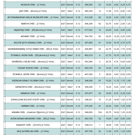
MUNZUR ÜNİV. - (2 Yıllık)
2021
Devlet
0.12
366,500
52
19,25
6,50
-0,25
5,75
ÇAĞ ÜNİV. - (Burslu) (2 Yıllık)
2021
Vakıf
0.12
380,250
12
11,00
3,75
4,00
1,25
AFYONKARAHİSAR SAĞLIK BİLİMLERİ ÜNİV. - (2 Yıllık)
2021
Devlet
0.18
412,528
82
16,25
4,50
3,00
1,00
AMASYA ÜNİV. - (2 Yıllık)
2021
Devlet
0.12
366,266
62
25,75
6,50
2,00
1,25
NİŞANTAŞI ÜNİV. - (İÖ) (Burslu) (2 Yıllık)
2021
Vakıf
0.12
417,552
15
23,00
4,25
3,00
2,50
AKSARAY ÜNİV. - (2 Yıllık)
2021
Devlet
0.12
354,762
62
20,25
13,25
2,25
0,00
BİLECİK ŞEYH EDEBALİ ÜNİV. - (2 Yıllık)
2021
Devlet
0.12
347,850
41
15,50
10,75
3,75
4,75
KAHRAMANMARAŞ SÜTÇÜ İMAM ÜNİV. - (İÖ) (2 Yıllık)
2021
Devlet
0.12
346,887
52
22,75
12,25
1,75
-0,50
İSTANBUL AYDIN ÜNİV. - (İÖ) (Burslu) (2 Yıllık)
2021
Vakıf
0.12
402,516
6
21,75
10,75
1,00
0,75
DEMİROĞLU BİLİM ÜNİV. - (Burslu) (2 Yıllık)
2021
Vakıf
0.12
393,385
3
20,75
6,75
5,00
0,00
YOZGAT BOZOK ÜNİV. - (2 Yıllık)
2021
Devlet
0.12
429,743
52
14,25
4,75
3,50
8,25
İSTANBUL GEDİK ÜNİV. - (Burslu) (2 Yıllık)
2021
Vakıf
0.12
407,900
5
28,50
4,50
0,50
0,50
ERZİNCAN BİNALİ YILDIRIM ÜNİV. - (2 Yıllık)
2021
Devlet
0.12
348,566
67
19,25
11,75
1,75
1,00
KAPADOKYA ÜNİV. - (Burslu) (2 Yıllık)
2021
Vakıf
0.18
396,500
7
14,25
4,25
4,50
1,00
KARABÜK ÜNİV. - (2 Yıllık)
2021
Devlet
0.12
397,877
62
16,00
8,75
-0,25
9,25
ZONGULDAK BÜLENT ECEVİT ÜNİV. - (2 Yıllık)
2021
Devlet
0.12
338,921
72
21,25
14,00
1,50
-0,75
HARRAN ÜNİV. - (2 Yıllık)
2021
Devlet
0.12
379,335
41
24,25
9,00
1,25
0,00
ANKARA ÜNİV. - (Uzaktan Öğretim) (2 Yıllık)
2021
Devlet
0.12
346,850
154
20,75
14,00
1,25
-0,25
AYDIN ADNAN MENDERES ÜNİV. - (İÖ) (2 Yıllık)
2021
Devlet
0.12
420,765
52
19,00
3,00
5,00
3,50
BAŞKENT ÜNİV. - (Ücretli) (2 Yıllık)
2021
Vakıf
0.12
338,012
1
18,00
7,00
0,50
6,50
MUŞ ALPARSLAN ÜNİV. - (2 Yıllık)
2021
Devlet
0.12
347,700
52
11,50
6,75
1,25
0,50