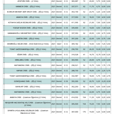
ATATÜRK ÜNİV. - (2 Yıllık)
2021
Devlet
0.12
383,687
72
20,00
9,75
0,00
0,00
KARABÜK ÜNİV. - (İÖ) (2 Yıllık)
2021
Devlet
0.12
337,571
62
11,75
6,75
6,00
3,50
BURDUR MEHMET AKİF ERSOY ÜNİV. - (İÖ) (2 Yıllık)
2021
Devlet
0.12
353,190
52
23,75
3,25
2,50
0,00
AMASYA ÜNİV. - (İÖ) (2 Yıllık)
2021
Devlet
0.12
317,050
52
18,25
7,00
4,50
0,00
KÜTAHYA SAĞLIK BİLİMLERİ ÜNİV. - (İÖ) (2 Yıllık)
2021
Devlet
0.12
411,995
62
21,00
7,00
0,00
0,00
YOZGAT BOZOK ÜNİV. - (İÖ) (2 Yıllık)
2021
Devlet
0.18
339,400
41
14,00
4,50
-1,00
6,25
KARAMANOĞLU MEHMETBEY ÜNİV. - (İÖ) (2 Yıllık)
2021
Devlet
0.12
337,350
62
20,50
2,50
4,75
0,00
BARTIN ÜNİV. - (İÖ) (2 Yıllık)
2021
Devlet
0.12
397,200
62
22,00
3,50
0,75
1,00
DEMİROĞLU BİLİM ÜNİV. - (%50 İndirimli) (2 Yıllık)
2021
Vakıf
0.12
369,182
2
10,50
0,50
7,25
5,50
TOKAT GAZİOSMANPAŞA ÜNİV. - (İÖ) (2 Yıllık)
2021
Devlet
0.12
296,700
62
26,25
10,00
0,50
0,00
IĞDIR ÜNİV. - (İÖ) (2 Yıllık)
2021
Devlet
0.12
316,528
41
16,75
12,75
0,00
0,25
KIRKLARELİ ÜNİV. - (İÖ) (2 Yıllık)
2021
Devlet
0.12
363,900
52
20,00
4,75
2,00
0,00
KASTAMONU ÜNİV. - (İÖ) (2 Yıllık)
2021
Devlet
0.12
296,521
52
15,75
9,50
1,75
1,75
KAFKAS ÜNİV. - (İÖ) (2 Yıllık)
2021
Devlet
0.12
288,730
57
18,00
2,50
2,25
5,75
TOKAT GAZİOSMANPAŞA ÜNİV. - (İÖ) (2 Yıllık)
2021
Devlet
0.12
332,987
62
18,00
5,75
1,00
2,75
GÜMÜŞHANE ÜNİV. - (İÖ) (2 Yıllık)
2021
Devlet
0.18
355,300
52
20,75
0,25
-0,25
-0,50
BAYBURT ÜNİV. - (İÖ) (2 Yıllık)
2021
Devlet
0.12
352,250
62
18,50
8,00
0,00
0,00
KASTAMONU ÜNİV. - (İÖ) (2 Yıllık)
2021
Devlet
0.12
344,050
52
22,00
4,75
0,00
0,00
AMASYA ÜNİV. - (Uzaktan Öğretim) (2 Yıllık)
2021
Devlet
0.12
414,932
154
11,25
6,00
0,25
4,50
NEVŞEHİR HACI BEKTAŞ VELİ ÜNİV. - (Uzaktan Öğretim)
2021
Devlet
0.12
305,500
154
19,25
7,50
0,00
0,00
(2 Yıllık)
ISPARTA UYGULAMALI BİLİMLER ÜNİV. - (Uzaktan
2021
Devlet
0.12
367,000
175
19,00
4,25
0,00
0,00
Öğretim) (2 Yıllık)