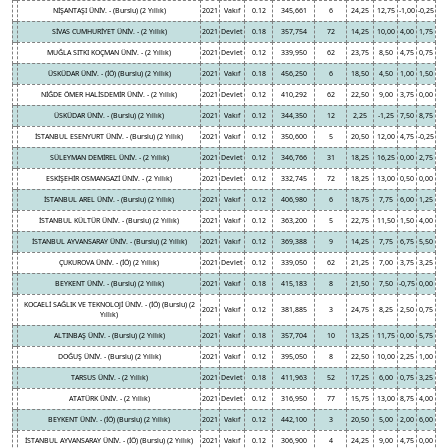
NİŞANTAŞI ÜNİV. - (Burslu) (2 Yıllık)
2021
Vakıf
0.12
345,661
6
24,25
12,75
-1,00
-0,25
SİVAS CUMHURİYET ÜNİV. - (2 Yıllık)
2021
Devlet
0.18
357,754
72
14,25
10,00
4,00
1,75
MUĞLA SITKI KOÇMAN ÜNİV. - (2 Yıllık)
2021
Devlet
0.12
339,950
62
23,75
8,50
4,75
0,75
ÜSKÜDAR ÜNİV. - (İÖ) (Burslu) (2 Yıllık)
2021
Vakıf
0.18
456,250
6
18,50
4,50
1,00
1,50
NİĞDE ÖMER HALİSDEMİR ÜNİV. - (2 Yıllık)
2021
Devlet
0.12
410,292
62
22,50
9,00
3,75
0,00
ÜSKÜDAR ÜNİV. - (Burslu) (2 Yıllık)
2021
Vakıf
0.12
344,350
12
2,25
-1,25
7,50
8,75
İSTANBUL ESENYURT ÜNİV. - (Burslu) (2 Yıllık)
2021
Vakıf
0.12
350,600
5
20,50
12,00
4,75
-0,25
SÜLEYMAN DEMİREL ÜNİV. - (2 Yıllık)
2021
Devlet
0.12
346,766
31
18,25
16,25
0,00
2,75
ESKİŞEHİR OSMANGAZİ ÜNİV. - (2 Yıllık)
2021
Devlet
0.12
332,745
72
18,25
13,00
0,50
0,00
İSTANBUL AREL ÜNİV. - (Burslu) (2 Yıllık)
2021
Vakıf
0.12
406,980
6
18,75
7,75
6,00
1,25
İSTANBUL KÜLTÜR ÜNİV. - (Burslu) (2 Yıllık)
2021
Vakıf
0.12
363,200
5
22,75
11,50
1,50
4,00
İSTANBUL AYVANSARAY ÜNİV. - (Burslu) (2 Yıllık)
2021
Vakıf
0.12
369,388
9
14,25
7,75
6,75
5,50
ÇUKUROVA ÜNİV. - (İÖ) (2 Yıllık)
2021
Devlet
0.12
339,050
62
21,25
7,00
3,75
3,25
BEYKENT ÜNİV. - (Burslu) (2 Yıllık)
2021
Vakıf
0.18
415,183
8
21,50
7,50
-0,75
0,00
KOCAELİ SAĞLIK VE TEKNOLOJİ ÜNİV. - (İÖ) (Burslu) (2
2021
Vakıf
0.12
381,885
3
24,75
8,25
2,50
0,75
Yıllık)
ALTINBAŞ ÜNİV. - (Burslu) (2 Yıllık)
2021
Vakıf
0.18
357,704
10
13,25
11,75
0,00
5,75
DOĞUŞ ÜNİV. - (Burslu) (2 Yıllık)
2021
Vakıf
0.12
395,050
8
22,50
10,00
2,25
1,00
TARSUS ÜNİV. - (2 Yıllık)
2021
Devlet
0.18
411,963
52
17,25
6,00
0,75
3,25
ATATÜRK ÜNİV. - (2 Yıllık)
2021
Devlet
0.12
316,950
77
15,75
13,00
8,75
4,00
BEYKENT ÜNİV. - (İÖ) (Burslu) (2 Yıllık)
2021
Vakıf
0.12
442,100
3
20,50
5,00
2,00
6,00
İSTANBUL AYVANSARAY ÜNİV. - (İÖ) (Burslu) (2 Yıllık)
2021
Vakıf
0.12
306,900
4
24,25
9,00
4,75
0,00