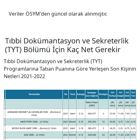
Veriler ÖSYM'den güncel olarak alınmıştır.
Tıbbi Dokümantasyon ve Sekreterlik
(TYT) Bölümü İçin Kaç Net Gerekir
Tıbbi Dokümantasyon ve Sekreterlik (TYT)
Programlarına Taban Puanına Göre Yerleşen Son Kişinin
Netleri 2021-2022
Yerleşen
TYT
TYT
TYT
TYT
Üniversite
Yılı
Türü
Katsayı
Yerleşen
Son Kişinin
Türkçe
Sosyal
Mat
Fen
Taban Puanı
(40
(20
(40
(20
(OBP)
soru)
soru)
soru)
soru)
ACIBADEM MEHMET ALİ AYDINLAR ÜNİV. - (Burslu) (2
2021
Vakıf
0.12
430,977
3
27,00
11,50
7,50
-0,25
Yıllık)
HACETTEPE ÜNİV. - (2 Yıllık)
2021
Devlet
0.18
395,303
72
20,50
5,75
1,50
-0,75
BEZM-İ ÂLEM VAKIF ÜNİV. - (Burslu) (2 Yıllık)
2021
Vakıf
0.18
380,472
3
24,25
2,25
4,75
2,25
EGE ÜNİV. - (2 Yıllık)
2021
Devlet
0.12
326,526
52
32,00
11,50
2,00
0,75