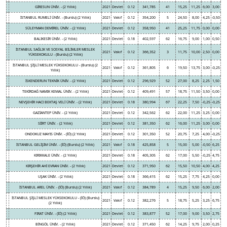
GİRESUN ÜNİV. - (2 Yıllık)
2021
Devlet
0.12
341,785
41
15,25
11,25
6,00
3,00
İSTANBUL RUMELİ ÜNİV. - (Burslu) (2 Yıllık)
2021
Vakıf
0.12
354,200
5
24,50
8,00
4,25
-0,50
SÜLEYMAN DEMİREL ÜNİV. - (2 Yıllık)
2021
Devlet
0.12
358,950
41
25,25
11,75
0,00
0,00
BALIKESİR ÜNİV. - (2 Yıllık)
2021
Devlet
0.18
402,597
62
16,75
9,00
1,00
0,50
İSTANBUL SAĞLIK VE SOSYAL BİLİMLER MESLEK
2021
Vakıf
0.12
366,352
3
11,75
10,00
2,50
0,00
YÜKSEKOKULU - (Burslu) (2 Yıllık)
İSTANBUL ŞİŞLİ MESLEK YÜKSEKOKULU - (Burslu) (2
2021
Vakıf
0.12
361,805
6
19,50
13,75
3,00
-0,25
Yıllık)
İSKENDERUN TEKNİK ÜNİV. - (2 Yıllık)
2021
Devlet
0.12
296,929
52
27,00
8,25
2,25
1,50
TEKİRDAĞ NAMIK KEMAL ÜNİV. - (2 Yıllık)
2021
Devlet
0.12
409,491
57
18,75
11,50
3,50
0,00
NEVŞEHİR HACI BEKTAŞ VELİ ÜNİV. - (2 Yıllık)
2021
Devlet
0.18
380,994
67
22,25
7,50
-0,25
-0,25
GAZİANTEP ÜNİV. - (2 Yıllık)
2021
Devlet
0.12
342,562
62
22,00
11,25
3,25
0,00
SİİRT ÜNİV. - (2 Yıllık)
2021
Devlet
0.12
381,350
62
16,00
11,25
3,00
0,00
ONDOKUZ MAYIS ÜNİV. - (İÖ) (2 Yıllık)
2021
Devlet
0.12
301,350
52
20,75
7,25
4,00
-0,25
İSTANBUL GELİŞİM ÜNİV. - (İÖ) (Burslu) (2 Yıllık)
2021
Vakıf
0.18
425,858
5
15,00
5,00
-0,50
6,25
KIRIKKALE ÜNİV. - (2 Yıllık)
2021
Devlet
0.18
405,305
62
17,00
5,50
-0,25
4,75
KIRŞEHİR AHİ EVRAN ÜNİV. - (2 Yıllık)
2021
Devlet
0.12
371,950
62
15,50
10,50
4,00
4,25
UŞAK ÜNİV. - (2 Yıllık)
2021
Devlet
0.18
366,415
62
15,25
7,75
4,25
0,00
İSTANBUL AREL ÜNİV. - (İÖ) (Burslu) (2 Yıllık)
2021
Vakıf
0.12
384,789
4
15,25
9,50
6,00
2,00
İSTANBUL ŞİŞLİ MESLEK YÜKSEKOKULU - (İÖ) (Burslu)
2021
Vakıf
0.12
382,276
5
18,75
5,25
3,25
6,75
(2 Yıllık)
FIRAT ÜNİV. - (İÖ) (2 Yıllık)
2021
Devlet
0.12
383,877
52
17,00
9,00
3,50
2,75
BİNGÖL ÜNİV. - (2 Yıllık)
2021
Devlet
0.12
371,450
62
14,25
9,75
2,00
0,25