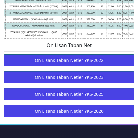
İSTANBUL GEDİK ÜNİV. - (%50 İndirimli) (2 Yıllık)
2021
Vakıf
0.12
361,400
13
12,00
2,00
1,50
2,00
İSTANBUL AYDIN ÜNİV. - (%50 İndirimli) (2 Yıllık)
2021
Vakıf
0.12
333,500
29
13,25
6,25
0,25
-1,50
ÜSKÜDAR ÜNİV. - (%50 İndirimli) (2 Yıllık)
2021
Vakıf
0.12
327,800
30
10,50
7,25
0,00
0,50
KAPADOKYA ÜNİV. - (%50 İndirimli) (2 Yıllık)
2021
Vakıf
0.12
313,000
11
15,25
4,00
-1,00
0,50
İSTANBUL ŞİŞLİ MESLEK YÜKSEKOKULU - (%50
2021
Vakıf
0.12
300,800
21
14,50
3,00
-0,25
1,00
İndirimli) (2 Yıllık)
Ön Lisan Taban Net
Ön Lisans Taban Netler YKS-2022
Ön Lisans Taban Netler YKS-2023
Ön Lisans Taban Netler YKS-2025
Ön Lisans Taban Netler YKS-2026