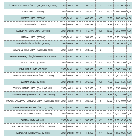
İSTANBUL MEDİPOL ÜNİV. - (İÖ) (Burslu) (2 Yıllık)
2021
Vakıf
0.12
336,250
5
20,75
8,00
4,25
6,75
FIRAT ÜNİV. - (2 Yıllık)
2021
Devlet
0.12
423,309
67
22,50
11,00
0,00
0,00
ERCİYES ÜNİV. - (2 Yıllık)
2021
Devlet
0.12
405,431
67
28,25
11,00
0,25
0,50
GAZİANTEP ÜNİV. - (2 Yıllık)
2021
Devlet
0.12
409,435
82
28,75
3,50
-1,50
9,00
MARDİN ARTUKLU ÜNİV. - (2 Yıllık)
2021
Devlet
0.12
419,174
52
22,00
10,50
0,00
6,00
HARRAN ÜNİV. - (2 Yıllık)
2021
Devlet
0.12
331,008
41
28,50
8,75
3,50
0,00
VAN YÜZÜNCÜ YIL ÜNİV. - (2 Yıllık)
2021
Devlet
0.18
472,050
62
13,00
10,00
0,75
2,75
İSTANBUL KENT ÜNİV. - (Burslu) (2 Yıllık)
2021
Vakıf
0.12
346,550
3
---
---
---
---
KAHRAMANMARAŞ SÜTÇÜ İMAM ÜNİV. - (2 Yıllık)
2021
Devlet
0.18
379,758
57
16,50
11,25
-0,50
5,00
KOCAELİ ÜNİV. - (2 Yıllık)
2021
Devlet
0.12
332,127
67
22,25
15,00
1,00
3,00
PAMUKKALE ÜNİV. - (2 Yıllık)
2021
Devlet
0.12
389,450
67
18,25
15,00
2,00
2,25
AYDIN ADNAN MENDERES ÜNİV. - (2 Yıllık)
2021
Devlet
0.12
388,561
72
11,00
2,50
4,25
8,25
BATMAN ÜNİV. - (2 Yıllık)
2021
Devlet
0.12
370,650
62
17,50
8,50
5,25
5,50
YÜKSEK İHTİSAS ÜNİV. - (Burslu) (2 Yıllık)
2021
Vakıf
0.18
315,538
8
21,75
10,50
0,00
3,25
İSTANBUL GELİŞİM ÜNİV. - (Burslu) (2 Yıllık)
2021
Vakıf
0.12
360,023
9
18,25
9,00
2,50
2,25
KOCAELİ SAĞLIK VE TEKNOLOJİ ÜNİV. - (Burslu) (2 Yıllık)
2021
Vakıf
0.12
382,658
4
25,00
11,75
0,00
0,00
HATAY MUSTAFA KEMAL ÜNİV. - (2 Yıllık)
2021
Devlet
0.12
405,403
57
12,50
12,00
5,00
5,50
MANİSA CELÂL BAYAR ÜNİV. - (2 Yıllık)
2021
Devlet
0.12
393,600
52
22,25
5,00
2,50
7,00
SAKARYA ÜNİV. - (2 Yıllık)
2021
Devlet
0.12
358,850
62
18,00
7,00
-0,50
0,00
BOLU ABANT İZZET BAYSAL ÜNİV. - (2 Yıllık)
2021
Devlet
0.12
410,200
31
25,00
9,50
1,50
1,00
KARADENİZ TEKNİK ÜNİV. - (2 Yıllık)
2021
Devlet
0.12
416,350
67
25,50
11,50
0,25
0,00