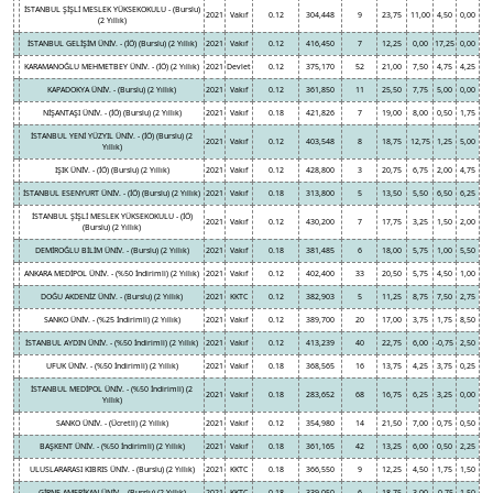
İSTANBUL ŞİŞLİ MESLEK YÜKSEKOKULU - (Burslu)
2021
Vakıf
0.12
304,448
9
23,75
11,00
4,50
0,00
(2 Yıllık)
İSTANBUL GELİŞİM ÜNİV. - (İÖ) (Burslu) (2 Yıllık)
2021
Vakıf
0.12
416,450
7
12,25
0,00
17,25
0,00
KARAMANOĞLU MEHMETBEY ÜNİV. - (İÖ) (2 Yıllık)
2021
Devlet
0.12
375,170
52
21,00
7,50
4,75
4,25
KAPADOKYA ÜNİV. - (Burslu) (2 Yıllık)
2021
Vakıf
0.12
361,850
11
25,50
7,75
5,00
0,00
NİŞANTAŞI ÜNİV. - (İÖ) (Burslu) (2 Yıllık)
2021
Vakıf
0.18
421,826
7
19,00
8,00
0,50
1,75
İSTANBUL YENİ YÜZYIL ÜNİV. - (İÖ) (Burslu) (2
2021
Vakıf
0.12
403,548
8
18,75
12,75
1,25
5,00
Yıllık)
IŞIK ÜNİV. - (İÖ) (Burslu) (2 Yıllık)
2021
Vakıf
0.12
428,800
3
20,75
6,75
2,00
4,75
İSTANBUL ESENYURT ÜNİV. - (İÖ) (Burslu) (2 Yıllık)
2021
Vakıf
0.18
313,800
5
13,50
5,50
6,50
6,25
İSTANBUL ŞİŞLİ MESLEK YÜKSEKOKULU - (İÖ)
2021
Vakıf
0.12
430,200
7
17,75
3,25
1,50
2,00
(Burslu) (2 Yıllık)
DEMİROĞLU BİLİM ÜNİV. - (Burslu) (2 Yıllık)
2021
Vakıf
0.18
381,485
6
18,00
5,75
1,00
5,50
ANKARA MEDİPOL ÜNİV. - (%50 İndirimli) (2 Yıllık)
2021
Vakıf
0.12
402,400
33
20,50
5,75
4,50
1,00
DOĞU AKDENİZ ÜNİV. - (Burslu) (2 Yıllık)
2021
KKTC
0.12
382,903
5
11,25
8,75
7,50
2,75
SANKO ÜNİV. - (%25 İndirimli) (2 Yıllık)
2021
Vakıf
0.12
389,700
20
17,00
3,75
1,75
8,50
İSTANBUL AYDIN ÜNİV. - (%50 İndirimli) (2 Yıllık)
2021
Vakıf
0.12
413,239
40
22,75
6,00
-0,75
2,50
UFUK ÜNİV. - (%50 İndirimli) (2 Yıllık)
2021
Vakıf
0.18
368,565
16
13,75
4,25
3,75
0,25
İSTANBUL MEDİPOL ÜNİV. - (%50 İndirimli) (2
2021
Vakıf
0.18
283,652
68
16,75
6,25
3,25
0,00
Yıllık)
SANKO ÜNİV. - (Ücretli) (2 Yıllık)
2021
Vakıf
0.12
354,980
14
21,50
7,00
0,75
0,50
BAŞKENT ÜNİV. - (%50 İndirimli) (2 Yıllık)
2021
Vakıf
0.18
361,165
42
13,25
6,00
0,50
2,25
ULUSLARARASI KIBRIS ÜNİV. - (Burslu) (2 Yıllık)
2021
KKTC
0.18
366,550
9
12,25
4,50
1,75
1,50
GİRNE AMERİKAN ÜNİV. - (Burslu) (2 Yıllık)
2021
KKTC
0.18
339,050
6
18,75
3,00
-0,75
1,50