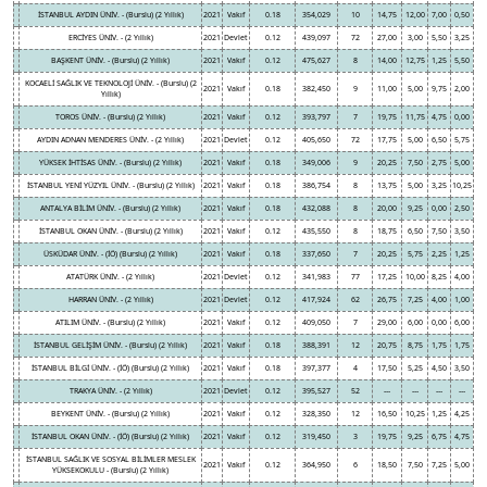
İSTANBUL AYDIN ÜNİV. - (Burslu) (2 Yıllık)
2021
Vakıf
0.18
354,029
10
14,75
12,00
7,00
0,50
ERCİYES ÜNİV. - (2 Yıllık)
2021
Devlet
0.12
439,097
72
27,00
3,00
5,50
3,25
BAŞKENT ÜNİV. - (Burslu) (2 Yıllık)
2021
Vakıf
0.12
475,627
8
14,00
12,75
1,25
5,50
KOCAELİ SAĞLIK VE TEKNOLOJİ ÜNİV. - (Burslu) (2
2021
Vakıf
0.18
382,450
9
11,00
5,00
9,75
2,00
Yıllık)
TOROS ÜNİV. - (Burslu) (2 Yıllık)
2021
Vakıf
0.12
393,797
7
19,75
11,75
4,75
0,00
AYDIN ADNAN MENDERES ÜNİV. - (2 Yıllık)
2021
Devlet
0.12
405,650
72
17,75
5,00
6,50
5,75
YÜKSEK İHTİSAS ÜNİV. - (Burslu) (2 Yıllık)
2021
Vakıf
0.18
349,006
9
20,25
7,50
2,75
5,00
İSTANBUL YENİ YÜZYIL ÜNİV. - (Burslu) (2 Yıllık)
2021
Vakıf
0.18
386,754
8
13,75
5,00
3,25
10,25
ANTALYA BİLİM ÜNİV. - (Burslu) (2 Yıllık)
2021
Vakıf
0.18
432,088
8
20,00
9,25
0,00
2,50
İSTANBUL OKAN ÜNİV. - (Burslu) (2 Yıllık)
2021
Vakıf
0.12
435,550
8
18,75
6,50
7,50
3,50
ÜSKÜDAR ÜNİV. - (İÖ) (Burslu) (2 Yıllık)
2021
Vakıf
0.18
337,650
7
20,25
5,75
2,25
1,25
ATATÜRK ÜNİV. - (2 Yıllık)
2021
Devlet
0.12
341,983
77
17,25
10,00
8,25
4,00
HARRAN ÜNİV. - (2 Yıllık)
2021
Devlet
0.12
417,924
62
26,75
7,25
4,00
1,00
ATILIM ÜNİV. - (Burslu) (2 Yıllık)
2021
Vakıf
0.12
409,050
7
29,00
6,00
0,00
6,00
İSTANBUL GELİŞİM ÜNİV. - (Burslu) (2 Yıllık)
2021
Vakıf
0.18
388,391
12
20,75
8,75
1,75
1,75
İSTANBUL BİLGİ ÜNİV. - (İÖ) (Burslu) (2 Yıllık)
2021
Vakıf
0.18
397,377
4
17,50
5,25
4,50
3,50
TRAKYA ÜNİV. - (2 Yıllık)
2021
Devlet
0.12
395,527
52
---
---
---
---
BEYKENT ÜNİV. - (Burslu) (2 Yıllık)
2021
Vakıf
0.12
328,350
12
16,50
10,25
1,25
4,25
İSTANBUL OKAN ÜNİV. - (İÖ) (Burslu) (2 Yıllık)
2021
Vakıf
0.12
319,450
3
19,75
9,25
6,75
4,75
İSTANBUL SAĞLIK VE SOSYAL BİLİMLER MESLEK
2021
Vakıf
0.12
364,950
6
18,50
7,50
7,25
5,00
YÜKSEKOKULU - (Burslu) (2 Yıllık)