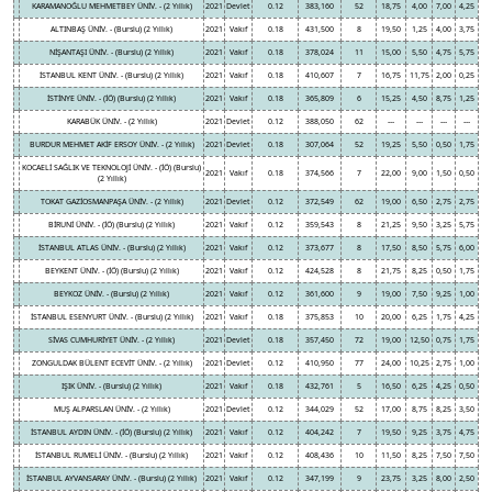
KARAMANOĞLU MEHMETBEY ÜNİV. - (2 Yıllık)
2021
Devlet
0.12
383,160
52
18,75
4,00
7,00
4,25
ALTINBAŞ ÜNİV. - (Burslu) (2 Yıllık)
2021
Vakıf
0.18
431,500
8
19,50
1,25
4,00
3,75
NİŞANTAŞI ÜNİV. - (Burslu) (2 Yıllık)
2021
Vakıf
0.18
378,024
11
15,00
5,50
4,75
5,75
İSTANBUL KENT ÜNİV. - (Burslu) (2 Yıllık)
2021
Vakıf
0.18
410,607
7
16,75
11,75
2,00
0,25
İSTİNYE ÜNİV. - (İÖ) (Burslu) (2 Yıllık)
2021
Vakıf
0.18
365,809
6
15,25
4,50
8,75
1,25
KARABÜK ÜNİV. - (2 Yıllık)
2021
Devlet
0.12
388,050
62
---
---
---
---
BURDUR MEHMET AKİF ERSOY ÜNİV. - (2 Yıllık)
2021
Devlet
0.18
307,064
52
19,25
5,50
0,50
1,75
KOCAELİ SAĞLIK VE TEKNOLOJİ ÜNİV. - (İÖ) (Burslu)
2021
Vakıf
0.18
374,566
7
22,00
9,00
1,50
0,50
(2 Yıllık)
TOKAT GAZİOSMANPAŞA ÜNİV. - (2 Yıllık)
2021
Devlet
0.12
372,549
62
19,00
6,50
2,75
2,75
BİRUNİ ÜNİV. - (İÖ) (Burslu) (2 Yıllık)
2021
Vakıf
0.12
359,543
8
21,25
9,50
3,25
5,75
İSTANBUL ATLAS ÜNİV. - (Burslu) (2 Yıllık)
2021
Vakıf
0.12
373,677
8
17,50
8,50
5,75
6,00
BEYKENT ÜNİV. - (İÖ) (Burslu) (2 Yıllık)
2021
Vakıf
0.12
424,528
8
21,75
8,25
0,50
1,75
BEYKOZ ÜNİV. - (Burslu) (2 Yıllık)
2021
Vakıf
0.12
361,600
9
19,00
7,50
9,25
1,00
İSTANBUL ESENYURT ÜNİV. - (Burslu) (2 Yıllık)
2021
Vakıf
0.18
375,853
10
20,00
6,25
1,75
4,25
SİVAS CUMHURİYET ÜNİV. - (2 Yıllık)
2021
Devlet
0.18
357,450
72
19,00
12,50
0,75
1,75
ZONGULDAK BÜLENT ECEVİT ÜNİV. - (2 Yıllık)
2021
Devlet
0.12
410,950
77
24,00
10,25
2,75
1,00
IŞIK ÜNİV. - (Burslu) (2 Yıllık)
2021
Vakıf
0.18
432,761
5
16,50
6,25
4,25
0,50
MUŞ ALPARSLAN ÜNİV. - (2 Yıllık)
2021
Devlet
0.12
344,029
52
17,00
8,75
8,25
3,50
İSTANBUL AYDIN ÜNİV. - (İÖ) (Burslu) (2 Yıllık)
2021
Vakıf
0.12
404,242
7
19,50
9,25
3,75
4,75
İSTANBUL RUMELİ ÜNİV. - (Burslu) (2 Yıllık)
2021
Vakıf
0.12
408,436
10
11,50
8,25
7,50
7,50
İSTANBUL AYVANSARAY ÜNİV. - (Burslu) (2 Yıllık)
2021
Vakıf
0.12
347,199
9
23,75
3,25
8,00
2,50