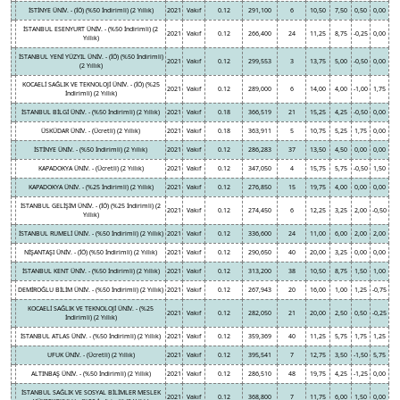
İSTİNYE ÜNİV. - (İÖ) (%50 İndirimli) (2 Yıllık)
2021
Vakıf
0.12
291,100
6
10,50
7,50
0,50
0,00
İSTANBUL ESENYURT ÜNİV. - (%50 İndirimli) (2
2021
Vakıf
0.12
266,400
24
11,25
8,75
-0,25
0,00
Yıllık)
İSTANBUL YENİ YÜZYIL ÜNİV. - (İÖ) (%50 İndirimli)
2021
Vakıf
0.12
299,553
3
13,75
5,00
-0,50
0,00
(2 Yıllık)
KOCAELİ SAĞLIK VE TEKNOLOJİ ÜNİV. - (İÖ) (%25
2021
Vakıf
0.12
289,000
6
14,00
4,00
-1,00
1,75
İndirimli) (2 Yıllık)
İSTANBUL BİLGİ ÜNİV. - (%50 İndirimli) (2 Yıllık)
2021
Vakıf
0.18
366,519
21
15,25
4,25
-0,50
0,00
ÜSKÜDAR ÜNİV. - (Ücretli) (2 Yıllık)
2021
Vakıf
0.18
363,911
5
10,75
5,25
1,75
0,00
İSTİNYE ÜNİV. - (%50 İndirimli) (2 Yıllık)
2021
Vakıf
0.12
286,283
37
13,50
4,50
0,00
0,00
KAPADOKYA ÜNİV. - (Ücretli) (2 Yıllık)
2021
Vakıf
0.12
347,050
4
15,75
5,75
-0,50
1,50
KAPADOKYA ÜNİV. - (%25 İndirimli) (2 Yıllık)
2021
Vakıf
0.12
276,850
15
19,75
4,00
0,00
0,00
İSTANBUL GELİŞİM ÜNİV. - (İÖ) (%25 İndirimli) (2
2021
Vakıf
0.12
274,450
6
12,25
3,25
2,00
-0,50
Yıllık)
İSTANBUL RUMELİ ÜNİV. - (%50 İndirimli) (2 Yıllık)
2021
Vakıf
0.12
336,600
24
11,00
6,00
2,00
2,00
NİŞANTAŞI ÜNİV. - (İÖ) (%50 İndirimli) (2 Yıllık)
2021
Vakıf
0.12
290,650
40
20,00
3,25
0,00
0,00
İSTANBUL KENT ÜNİV. - (%50 İndirimli) (2 Yıllık)
2021
Vakıf
0.12
313,200
38
10,50
8,75
1,50
1,00
DEMİROĞLU BİLİM ÜNİV. - (%50 İndirimli) (2 Yıllık)
2021
Vakıf
0.12
267,943
20
16,00
1,00
1,25
-0,75
KOCAELİ SAĞLIK VE TEKNOLOJİ ÜNİV. - (%25
2021
Vakıf
0.12
282,050
21
20,00
2,50
0,50
-0,25
İndirimli) (2 Yıllık)
İSTANBUL ATLAS ÜNİV. - (%50 İndirimli) (2 Yıllık)
2021
Vakıf
0.12
359,369
40
11,25
5,75
1,75
1,25
UFUK ÜNİV. - (Ücretli) (2 Yıllık)
2021
Vakıf
0.12
395,541
7
12,75
3,50
-1,50
5,75
ALTINBAŞ ÜNİV. - (%50 İndirimli) (2 Yıllık)
2021
Vakıf
0.12
286,510
48
19,75
4,25
-1,25
0,00
İSTANBUL SAĞLIK VE SOSYAL BİLİMLER MESLEK
2021
Vakıf
0.12
368,800
7
11,75
6,00
1,50
0,00