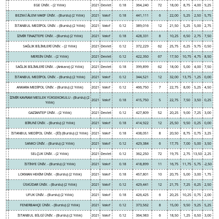
EGE ÜNİV. - (2 Yıllık)
2021
Devlet
0.18
364,240
72
18,00
8,75
4,00
9,25
BEZM-İ ÂLEM VAKIF ÜNİV. - (Burslu) (2 Yıllık)
2021
Vakıf
0.18
441,111
6
22,00
5,25
2,50
5,75
İSTANBUL MEDİPOL ÜNİV. - (Burslu) (2 Yıllık)
2021
Vakıf
0.12
389,016
12
21,50
5,25
5,00
2,75
İZMİR TINAZTEPE ÜNİV. - (Burslu) (2 Yıllık)
2021
Vakıf
0.18
428,331
8
10,25
6,50
2,75
7,50
SAĞLIK BİLİMLERİ ÜNİV. - (2 Yıllık)
2021
Devlet
0.12
372,229
62
25,75
6,25
9,75
0,50
MERSİN ÜNİV. - (2 Yıllık)
2021
Devlet
0.12
422,350
67
17,50
10,75
4,75
8,50
SAĞLIK BİLİMLERİ ÜNİV. - (Ankara) (2 Yıllık)
2021
Devlet
0.18
399,899
62
18,00
5,00
4,00
7,50
İSTANBUL MEDİPOL ÜNİV. - (Burslu) (2 Yıllık)
2021
Vakıf
0.12
344,521
12
32,00
13,75
1,25
0,00
ANKARA MEDİPOL ÜNİV. - (Burslu) (2 Yıllık)
2021
Vakıf
0.12
466,750
7
22,75
8,00
5,25
4,50
İZMİR KAVRAM MESLEK YÜKSEKOKULU - (Burslu) (2
2021
Vakıf
0.18
415,750
5
22,75
7,50
3,50
0,25
Yıllık)
GAZİANTEP ÜNİV. - (2 Yıllık)
2021
Devlet
0.12
427,809
52
20,25
9,00
7,25
3,00
BİRUNİ ÜNİV. - (Burslu) (2 Yıllık)
2021
Vakıf
0.18
414,922
12
25,50
9,50
0,25
0,00
İSTANBUL MEDİPOL ÜNİV. - (İÖ) (Burslu) (2 Yıllık)
2021
Vakıf
0.18
438,051
8
20,50
8,75
0,75
3,25
SANKO ÜNİV. - (Burslu) (2 Yıllık)
2021
Vakıf
0.12
429,384
6
17,75
7,00
5,00
3,50
SELÇUK ÜNİV. - (2 Yıllık)
2021
Devlet
0.12
362,250
72
19,75
2,75
13,50
2,25
İSTİNYE ÜNİV. - (Burslu) (2 Yıllık)
2021
Vakıf
0.18
418,899
11
16,75
11,75
5,75
-2,50
LOKMAN HEKİM ÜNİV. - (Burslu) (2 Yıllık)
2021
Vakıf
0.18
457,801
10
20,75
5,00
3,00
1,75
ÜSKÜDAR ÜNİV. - (Burslu) (2 Yıllık)
2021
Vakıf
0.12
429,441
12
21,75
7,25
6,25
2,50
UFUK ÜNİV. - (Burslu) (2 Yıllık)
2021
Vakıf
0.18
426,425
6
20,25
10,25
0,75
2,00
FENERBAHÇE ÜNİV. - (Burslu) (2 Yıllık)
2021
Vakıf
0.12
373,562
8
15,00
9,50
9,25
5,25
İSTANBUL BİLGİ ÜNİV. - (Burslu) (2 Yıllık)
2021
Vakıf
0.12
364,983
6
18,50
1,25
6,50
3,00