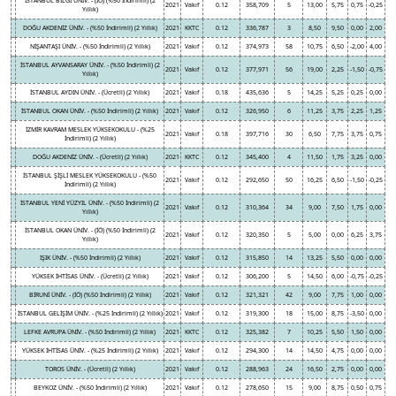
İSTANBUL BİLGİ ÜNİV. - (İÖ) (%50 İndirimli) (2
2021
Vakıf
0.12
358,709
5
13,00
5,75
0,75
-0,25
Yıllık)
DOĞU AKDENİZ ÜNİV. - (%50 İndirimli) (2 Yıllık)
2021
KKTC
0.12
336,787
3
8,50
9,50
0,00
2,00
NİŞANTAŞI ÜNİV. - (%50 İndirimli) (2 Yıllık)
2021
Vakıf
0.12
374,973
58
10,75
6,50
-2,00
4,00
İSTANBUL AYVANSARAY ÜNİV. - (%50 İndirimli) (2
2021
Vakıf
0.12
377,971
56
19,00
2,25
-1,50
-0,75
Yıllık)
İSTANBUL AYDIN ÜNİV. - (Ücretli) (2 Yıllık)
2021
Vakıf
0.18
435,636
5
14,25
5,25
0,25
0,00
İSTANBUL OKAN ÜNİV. - (%50 İndirimli) (2 Yıllık)
2021
Vakıf
0.12
326,950
6
11,25
3,75
2,25
1,25
İZMİR KAVRAM MESLEK YÜKSEKOKULU - (%25
2021
Vakıf
0.18
397,716
30
6,50
7,75
3,75
0,75
İndirimli) (2 Yıllık)
DOĞU AKDENİZ ÜNİV. - (Ücretli) (2 Yıllık)
2021
KKTC
0.12
345,400
4
11,50
1,75
3,25
0,00
İSTANBUL ŞİŞLİ MESLEK YÜKSEKOKULU - (%50
2021
Vakıf
0.12
292,650
50
16,25
6,50
-1,50
-0,25
İndirimli) (2 Yıllık)
İSTANBUL YENİ YÜZYIL ÜNİV. - (%50 İndirimli) (2
2021
Vakıf
0.12
310,364
34
9,00
7,50
1,75
0,00
Yıllık)
İSTANBUL OKAN ÜNİV. - (İÖ) (%50 İndirimli) (2
2021
Vakıf
0.12
320,350
5
5,00
0,00
6,25
3,75
Yıllık)
IŞIK ÜNİV. - (%50 İndirimli) (2 Yıllık)
2021
Vakıf
0.12
315,850
14
13,25
5,50
0,00
0,00
YÜKSEK İHTİSAS ÜNİV. - (Ücretli) (2 Yıllık)
2021
Vakıf
0.12
306,200
5
14,50
6,00
-0,75
-0,25
BİRUNİ ÜNİV. - (İÖ) (%50 İndirimli) (2 Yıllık)
2021
Vakıf
0.12
321,321
42
9,00
7,75
1,00
0,00
İSTANBUL GELİŞİM ÜNİV. - (%25 İndirimli) (2 Yıllık)
2021
Vakıf
0.12
319,300
18
15,00
8,75
-3,50
0,00
LEFKE AVRUPA ÜNİV. - (%50 İndirimli) (2 Yıllık)
2021
KKTC
0.12
325,382
7
10,25
5,50
1,50
0,00
YÜKSEK İHTİSAS ÜNİV. - (%25 İndirimli) (2 Yıllık)
2021
Vakıf
0.12
294,300
14
14,50
4,75
0,00
0,00
TOROS ÜNİV. - (Ücretli) (2 Yıllık)
2021
Vakıf
0.12
288,963
24
16,50
2,75
0,00
0,00
BEYKOZ ÜNİV. - (%50 İndirimli) (2 Yıllık)
2021
Vakıf
0.12
278,650
15
9,00
8,75
0,50
0,75