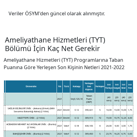
Veriler ÖSYM'den güncel olarak alınmıştır.
Ameliyathane Hizmetleri (TYT)
Bölümü İçin Kaç Net Gerekir
Ameliyathane Hizmetleri (TYT) Programlarına Taban
Puanına Göre Yerleşen Son Kişinin Netleri 2021-2022
Yerleşen
TYT
TYT
TYT
TYT
Üniversite
Yılı
Türü
Katsayı
Son
Yerleşen
Türkçe
Sosyal
Mat
Fen
Kişinin
Taban
(40
(20
(40
(20
2021
Seç0,120,18
Puanı
soru)
soru)
soru)
soru)
(OBP)
SAĞLIK BİLİMLERİ ÜNİV. - (Ankara) (Erkek) (Milli
2021
Devlet
0.12
390,421
5
14,00
13,00
13,00
1,75
Savunma Bakanlığı Adına) (2 Yıllık)
HACETTEPE ÜNİV. - (2 Yıllık)
2021
Devlet
0.12
369,913
72
19,00
10,75
12,25
4,00
ACIBADEM MEHMET ALİ AYDINLAR ÜNİV. - (Burslu)
2021
Vakıf
0.18
436,105
6
24,00
9,00
3,00
1,75
(2 Yıllık)
BAHÇEŞEHİR ÜNİV. - (Burslu) (2 Yıllık)
2021
Vakıf
0.12
369,450
5
23,75
16,25
6,75
0,00