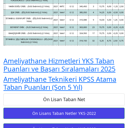
YÜKSEKOKULU - (%50 İndirimli) (2 Yıllık)
YAKIN DOĞU ÜNİV. - (%50 İndirimli) (2 Yıllık)
2021
KKTC
0.12
345,450
3
13,75
6,00
-1,25
2,50
IŞIK ÜNİV. - (İÖ) (%50 İndirimli) (2 Yıllık)
2021
Vakıf
0.12
385,050
4
14,25
6,00
-0,50
0,00
İSTANBUL ESENYURT ÜNİV. - (İÖ) (%50 İndirimli) (2
2021
Vakıf
0.12
310,086
9
14,00
5,00
1,25
0,00
Yıllık)
BEYKENT ÜNİV. - (%25 İndirimli) (2 Yıllık)
2021
Vakıf
0.12
363,600
23
19,75
0,00
-0,25
-0,25
BAHÇEŞEHİR ÜNİV. - (%50 İndirimli) (2 Yıllık)
2021
Vakıf
0.12
324,950
17
19,75
0,00
-0,25
0,00
İSTANBUL ŞİŞLİ MESLEK YÜKSEKOKULU - (İÖ) (%50
2021
Vakıf
0.12
316,150
32
5,25
8,75
2,50
0,75
İndirimli) (2 Yıllık)
Ameliyathane Hizmetleri YKS Taban
Puanları ve Başarı Sıralamaları 2025
Ameliyathane Teknikeri KPSS Atama
Taban Puanları (Son 5 Yıl)
Ön Lisan Taban Net
Ön Lisans Taban Netler YKS-2022