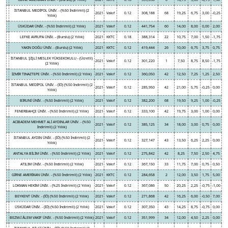
İSTANBUL MEDİPOL ÜNİV. - (%50 İndirimli) (2
2021
Vakıf
0.12
308,188
68
19,25
6,75
3,00
-0,25
Yıllık)
ÜSKÜDAR ÜNİV. - (%50 İndirimli) (2 Yıllık)
2021
Vakıf
0.12
441,754
60
14,00
8,00
0,00
2,00
LEFKE AVRUPA ÜNİV. - (Burslu) (2 Yıllık)
2021
KKTC
0.18
388,314
22
10,75
7,00
1,50
-1,75
YAKIN DOĞU ÜNİV. - (Burslu) (2 Yıllık)
2021
KKTC
0.12
419,444
26
10,00
6,75
3,75
0,75
İSTANBUL ŞİŞLİ MESLEK YÜKSEKOKULU - (Ücretli)
2021
Vakıf
0.12
301,220
1
7,50
8,75
8,50
-1,75
(2 Yıllık)
İZMİR TINAZTEPE ÜNİV. - (%50 İndirimli) (2 Yıllık)
2021
Vakıf
0.12
360,050
42
12,50
7,25
1,25
2,50
İSTANBUL MEDİPOL ÜNİV. - (İÖ) (%50 İndirimli) (2
2021
Vakıf
0.12
285,950
42
21,00
5,75
-0,25
0,00
Yıllık)
BİRUNİ ÜNİV. - (%50 İndirimli) (2 Yıllık)
2021
Vakıf
0.12
382,200
68
19,50
9,25
1,00
-0,25
FENERBAHÇE ÜNİV. - (%50 İndirimli) (2 Yıllık)
2021
Vakıf
0.12
333,100
42
19,75
3,00
1,00
0,00
ACIBADEM MEHMET ALİ AYDINLAR ÜNİV. - (%50
2021
Vakıf
0.12
385,125
34
18,00
3,00
0,75
0,00
İndirimli) (2 Yıllık)
İSTANBUL AYDIN ÜNİV. - (İÖ) (%50 İndirimli) (2
2021
Vakıf
0.12
327,147
43
13,50
6,25
2,25
0,00
Yıllık)
ANTALYA BİLİM ÜNİV. - (%50 İndirimli) (2 Yıllık)
2021
Vakıf
0.12
275,842
42
8,25
7,50
2,50
4,75
ATILIM ÜNİV. - (%50 İndirimli) (2 Yıllık)
2021
Vakıf
0.12
367,150
33
11,75
7,00
0,75
0,50
GİRNE AMERİKAN ÜNİV. - (%50 İndirimli) (2 Yıllık)
2021
KKTC
0.12
284,658
2
12,00
3,50
1,75
5,00
LOKMAN HEKİM ÜNİV. - (%25 İndirimli) (2 Yıllık)
2021
Vakıf
0.12
367,086
50
20,25
2,25
-0,75
-1,00
BEYKENT ÜNİV. - (İÖ) (%50 İndirimli) (2 Yıllık)
2021
Vakıf
0.12
271,868
42
16,25
6,00
-0,50
7,00
ÜSKÜDAR ÜNİV. - (İÖ) (%50 İndirimli) (2 Yıllık)
2021
Vakıf
0.12
307,350
43
14,25
8,75
-0,75
0,00
BEZM-İ ÂLEM VAKIF ÜNİV. - (%50 İndirimli) (2 Yıllık)
2021
Vakıf
0.12
351,999
34
12,00
4,50
2,25
0,00