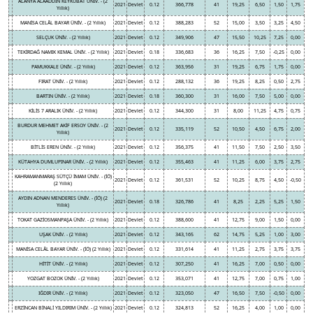
ALANYA ALAADDİN KEYKUBAT ÜNİV. - (2
2021
Devlet
0.12
366,778
41
19,25
6,50
1,50
1,75
Yıllık)
MANİSA CELÂL BAYAR ÜNİV. - (2 Yıllık)
2021
Devlet
0.12
388,283
52
15,00
3,50
3,25
4,50
SELÇUK ÜNİV. - (2 Yıllık)
2021
Devlet
0.12
349,906
47
15,50
10,25
7,25
0,00
TEKİRDAĞ NAMIK KEMAL ÜNİV. - (2 Yıllık)
2021
Devlet
0.18
336,683
36
16,25
7,50
-0,25
0,00
PAMUKKALE ÜNİV. - (2 Yıllık)
2021
Devlet
0.12
363,956
31
19,25
6,75
1,75
0,00
FIRAT ÜNİV. - (2 Yıllık)
2021
Devlet
0.12
288,132
36
19,25
8,25
0,50
2,75
BARTIN ÜNİV. - (2 Yıllık)
2021
Devlet
0.18
360,300
31
16,00
7,50
5,00
0,00
KİLİS 7 ARALIK ÜNİV. - (2 Yıllık)
2021
Devlet
0.12
344,300
31
8,00
11,25
4,75
0,75
BURDUR MEHMET AKİF ERSOY ÜNİV. - (2
2021
Devlet
0.12
335,119
52
10,50
4,50
6,75
2,00
Yıllık)
BİTLİS EREN ÜNİV. - (2 Yıllık)
2021
Devlet
0.12
356,375
41
11,50
7,50
2,50
3,50
KÜTAHYA DUMLUPINAR ÜNİV. - (2 Yıllık)
2021
Devlet
0.12
355,463
41
11,25
6,00
3,75
2,75
KAHRAMANMARAŞ SÜTÇÜ İMAM ÜNİV. - (İÖ)
2021
Devlet
0.12
361,531
52
10,25
8,75
4,50
-0,50
(2 Yıllık)
AYDIN ADNAN MENDERES ÜNİV. - (İÖ) (2
2021
Devlet
0.18
326,786
41
8,25
2,25
5,25
1,50
Yıllık)
TOKAT GAZİOSMANPAŞA ÜNİV. - (2 Yıllık)
2021
Devlet
0.12
388,600
41
12,75
9,00
1,50
0,00
UŞAK ÜNİV. - (2 Yıllık)
2021
Devlet
0.12
343,165
62
14,75
5,25
1,00
3,00
MANİSA CELÂL BAYAR ÜNİV. - (İÖ) (2 Yıllık)
2021
Devlet
0.12
331,614
41
11,25
2,75
3,75
3,75
HİTİT ÜNİV. - (2 Yıllık)
2021
Devlet
0.12
307,250
41
16,25
7,00
0,50
0,00
YOZGAT BOZOK ÜNİV. - (2 Yıllık)
2021
Devlet
0.12
353,071
41
12,75
7,00
0,75
1,00
IĞDIR ÜNİV. - (2 Yıllık)
2021
Devlet
0.12
323,050
47
16,50
7,50
-0,50
0,00
ERZİNCAN BİNALİ YILDIRIM ÜNİV. - (2 Yıllık)
2021
Devlet
0.12
324,813
52
16,25
4,00
1,00
0,00