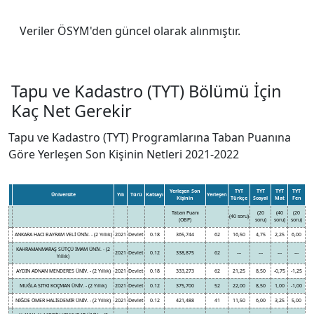
Veriler ÖSYM'den güncel olarak alınmıştır.
Tapu ve Kadastro (TYT) Bölümü İçin
Kaç Net Gerekir
Tapu ve Kadastro (TYT) Programlarına Taban Puanına
Göre Yerleşen Son Kişinin Netleri 2021-2022
Yerleşen Son
TYT
TYT
TYT
TYT
Üniversite
Yılı
Türü
Katsayı
Yerleşen
Kişinin
Türkçe
Sosyal
Mat
Fen
Taban Puanı
(20
(40
(20
(40 soru)
(OBP)
soru)
soru)
soru)
ANKARA HACI BAYRAM VELİ ÜNİV. - (2 Yıllık)
2021
Devlet
0.18
365,744
62
16,50
4,75
2,25
6,00
KAHRAMANMARAŞ SÜTÇÜ İMAM ÜNİV. - (2
2021
Devlet
0.12
338,875
62
---
---
---
---
Yıllık)
AYDIN ADNAN MENDERES ÜNİV. - (2 Yıllık)
2021
Devlet
0.18
333,273
62
21,25
8,50
-0,75
-1,25
MUĞLA SITKI KOÇMAN ÜNİV. - (2 Yıllık)
2021
Devlet
0.12
375,700
52
22,00
8,50
1,00
-1,00
NİĞDE ÖMER HALİSDEMİR ÜNİV. - (2 Yıllık)
2021
Devlet
0.12
421,488
41
11,50
6,00
3,25
5,00