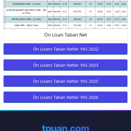
GÜMÜŞHANE ÜNİV. - (2 Yıllık)
2021
Devlet
0.12
344,350
41
12,50
6,75
-0,25
-0,25
BURDUR MEHMET AKİF ERSOY ÜNİV. - (İÖ)
2021
Devlet
0.12
297,574
41
15,00
6,75
-1,00
0,00
(2 Yıllık)
ARTVİN ÇORUH ÜNİV. - (2 Yıllık)
2021
Devlet
0.12
339,450
41
22,75
3,75
-0,75
0,00
UŞAK ÜNİV. - (İÖ) (2 Yıllık)
2021
Devlet
0.12
271,426
41
10,50
9,00
0,75
-0,50
Ön Lisan Taban Net
Ön Lisans Taban Netler YKS-2022
Ön Lisans Taban Netler YKS-2023
Ön Lisans Taban Netler YKS-2025
Ön Lisans Taban Netler YKS-2026
tpuan.com