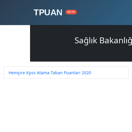
TPUAN
BETA
Sağlık Bakanlı
Hemşire Kpss Atama Taban Puanları 2020