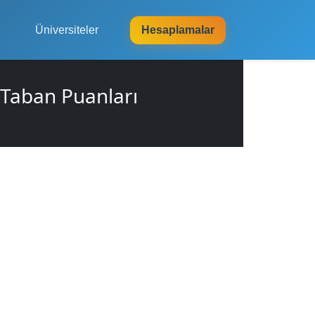
Üniversiteler
Hesaplamalar
 Taban Puanları