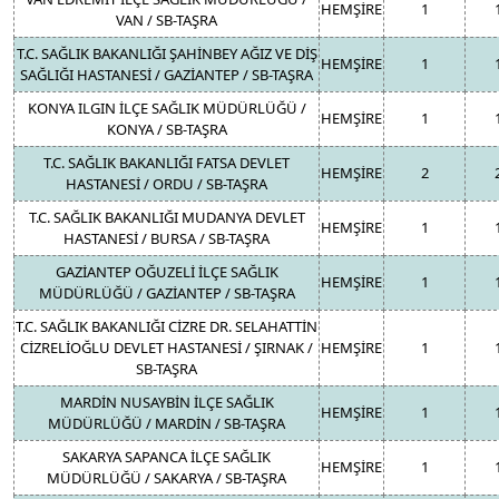
HEMŞİRE
1
VAN / SB-TAŞRA
T.C. SAĞLIK BAKANLIĞI ŞAHİNBEY AĞIZ VE DİŞ
HEMŞİRE
1
SAĞLIĞI HASTANESİ / GAZİANTEP / SB-TAŞRA
KONYA ILGIN İLÇE SAĞLIK MÜDÜRLÜĞÜ /
HEMŞİRE
1
KONYA / SB-TAŞRA
T.C. SAĞLIK BAKANLIĞI FATSA DEVLET
HEMŞİRE
2
HASTANESİ / ORDU / SB-TAŞRA
T.C. SAĞLIK BAKANLIĞI MUDANYA DEVLET
HEMŞİRE
1
HASTANESİ / BURSA / SB-TAŞRA
GAZİANTEP OĞUZELİ İLÇE SAĞLIK
HEMŞİRE
1
MÜDÜRLÜĞÜ / GAZİANTEP / SB-TAŞRA
T.C. SAĞLIK BAKANLIĞI CİZRE DR. SELAHATTİN
CİZRELİOĞLU DEVLET HASTANESİ / ŞIRNAK /
HEMŞİRE
1
SB-TAŞRA
MARDİN NUSAYBİN İLÇE SAĞLIK
HEMŞİRE
1
MÜDÜRLÜĞÜ / MARDİN / SB-TAŞRA
SAKARYA SAPANCA İLÇE SAĞLIK
HEMŞİRE
1
MÜDÜRLÜĞÜ / SAKARYA / SB-TAŞRA