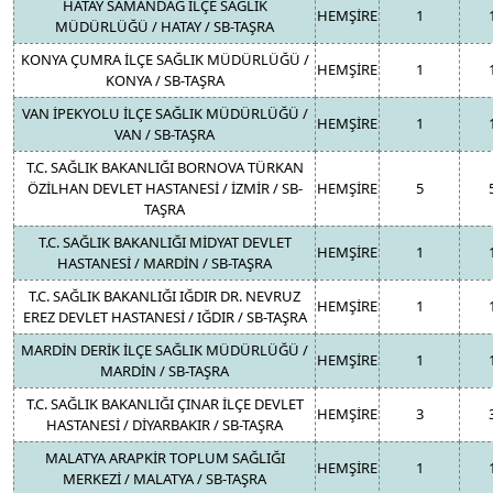
HATAY SAMANDAĞ İLÇE SAĞLIK
HEMŞİRE
1
MÜDÜRLÜĞÜ / HATAY / SB-TAŞRA
KONYA ÇUMRA İLÇE SAĞLIK MÜDÜRLÜĞÜ /
HEMŞİRE
1
KONYA / SB-TAŞRA
VAN İPEKYOLU İLÇE SAĞLIK MÜDÜRLÜĞÜ /
HEMŞİRE
1
VAN / SB-TAŞRA
T.C. SAĞLIK BAKANLIĞI BORNOVA TÜRKAN
ÖZİLHAN DEVLET HASTANESİ / İZMİR / SB-
HEMŞİRE
5
TAŞRA
T.C. SAĞLIK BAKANLIĞI MİDYAT DEVLET
HEMŞİRE
1
HASTANESİ / MARDİN / SB-TAŞRA
T.C. SAĞLIK BAKANLIĞI IĞDIR DR. NEVRUZ
HEMŞİRE
1
EREZ DEVLET HASTANESİ / IĞDIR / SB-TAŞRA
MARDİN DERİK İLÇE SAĞLIK MÜDÜRLÜĞÜ /
HEMŞİRE
1
MARDİN / SB-TAŞRA
T.C. SAĞLIK BAKANLIĞI ÇINAR İLÇE DEVLET
HEMŞİRE
3
HASTANESİ / DİYARBAKIR / SB-TAŞRA
MALATYA ARAPKİR TOPLUM SAĞLIĞI
HEMŞİRE
1
MERKEZİ / MALATYA / SB-TAŞRA