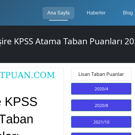
Ana Sayfa
Haberler
Blog
ire KPSS Atama Taban Puanları 20
Lisan Taban Puanlar
2020/4
2020/8
2021/10