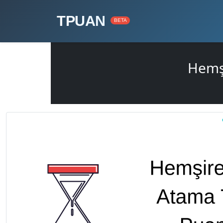
TPUAN
BETA
Hemş