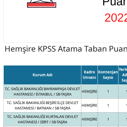
Hemşire KPSS Atama Taban Puanl
Yerl
Kadro
Kontenjan
Kurum Adı
Ad
Unvanı
Sayısı
Say
T.C. SAĞLIK BAKANLIĞI BAYRAMPAŞA DEVLET
HEMŞİRE
1
HASTANESİ / İSTANBUL / SB-TAŞRA
T.C. SAĞLIK BAKANLIĞI BEŞİRİ İLÇE DEVLET
HEMŞİRE
1
HASTANESİ / BATMAN / SB-TAŞRA
T.C. SAĞLIK BAKANLIĞI KURTALAN DEVLET
HEMŞİRE
1
HASTANESİ / SİİRT / SB-TAŞRA