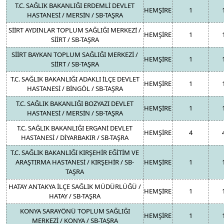
T.C. SAĞLIK BAKANLIĞI ERDEMLİ DEVLET
HEMŞİRE
1
HASTANESİ / MERSİN / SB-TAŞRA
SİİRT AYDINLAR TOPLUM SAĞLIĞI MERKEZİ /
HEMŞİRE
1
SİİRT / SB-TAŞRA
SİİRT BAYKAN TOPLUM SAĞLIĞI MERKEZİ /
HEMŞİRE
1
SİİRT / SB-TAŞRA
T.C. SAĞLIK BAKANLIĞI ADAKLI İLÇE DEVLET
HEMŞİRE
1
HASTANESİ / BİNGÖL / SB-TAŞRA
T.C. SAĞLIK BAKANLIĞI BOZYAZI DEVLET
HEMŞİRE
1
HASTANESİ / MERSİN / SB-TAŞRA
T.C. SAĞLIK BAKANLIĞI ERGANİ DEVLET
HEMŞİRE
4
HASTANESİ / DİYARBAKIR / SB-TAŞRA
T.C. SAĞLIK BAKANLIĞI KIRŞEHİR EĞİTİM VE
ARAŞTIRMA HASTANESİ / KIRŞEHİR / SB-
HEMŞİRE
1
TAŞRA
HATAY ANTAKYA İLÇE SAĞLIK MÜDÜRLÜĞÜ /
HEMŞİRE
1
HATAY / SB-TAŞRA
KONYA SARAYÖNÜ TOPLUM SAĞLIĞI
HEMŞİRE
1
MERKEZİ / KONYA / SB-TAŞRA