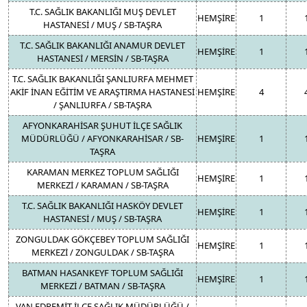
T.C. SAĞLIK BAKANLIĞI MUŞ DEVLET
HEMŞİRE
1
HASTANESİ / MUŞ / SB-TAŞRA
T.C. SAĞLIK BAKANLIĞI ANAMUR DEVLET
HEMŞİRE
1
HASTANESİ / MERSİN / SB-TAŞRA
T.C. SAĞLIK BAKANLIĞI ŞANLIURFA MEHMET
AKİF İNAN EĞİTİM VE ARAŞTIRMA HASTANESİ
HEMŞİRE
4
/ ŞANLIURFA / SB-TAŞRA
AFYONKARAHİSAR ŞUHUT İLÇE SAĞLIK
MÜDÜRLÜĞÜ / AFYONKARAHİSAR / SB-
HEMŞİRE
1
TAŞRA
KARAMAN MERKEZ TOPLUM SAĞLIĞI
HEMŞİRE
1
MERKEZİ / KARAMAN / SB-TAŞRA
T.C. SAĞLIK BAKANLIĞI HASKÖY DEVLET
HEMŞİRE
1
HASTANESİ / MUŞ / SB-TAŞRA
ZONGULDAK GÖKÇEBEY TOPLUM SAĞLIĞI
HEMŞİRE
1
MERKEZİ / ZONGULDAK / SB-TAŞRA
BATMAN HASANKEYF TOPLUM SAĞLIĞI
HEMŞİRE
1
MERKEZİ / BATMAN / SB-TAŞRA
VAN EDREMİT İLÇE SAĞLIK MÜDÜRLÜĞÜ /