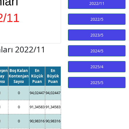
2022/11
2022/5
2023/5
arı 2022/11
2024/5
2025/4
eşen
Boş Kalan
En
En
ay
Kontenjan
Küçük
Büyük
ısı
Sayısı
Puan
Puan
2025/5
1
0
94,02447
94,02447
1
0
91,34583
91,34583
1
0
90,98316
90,98316