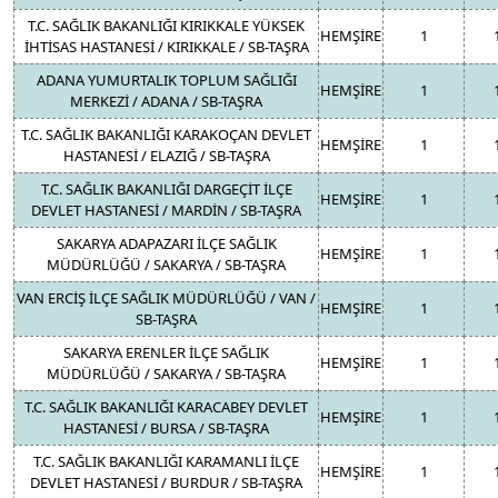
T.C. SAĞLIK BAKANLIĞI KIRIKKALE YÜKSEK
HEMŞİRE
1
İHTİSAS HASTANESİ / KIRIKKALE / SB-TAŞRA
ADANA YUMURTALIK TOPLUM SAĞLIĞI
HEMŞİRE
1
MERKEZİ / ADANA / SB-TAŞRA
T.C. SAĞLIK BAKANLIĞI KARAKOÇAN DEVLET
HEMŞİRE
1
HASTANESİ / ELAZIĞ / SB-TAŞRA
T.C. SAĞLIK BAKANLIĞI DARGEÇİT İLÇE
HEMŞİRE
1
DEVLET HASTANESİ / MARDİN / SB-TAŞRA
SAKARYA ADAPAZARI İLÇE SAĞLIK
HEMŞİRE
1
MÜDÜRLÜĞÜ / SAKARYA / SB-TAŞRA
VAN ERCİŞ İLÇE SAĞLIK MÜDÜRLÜĞÜ / VAN /
HEMŞİRE
1
SB-TAŞRA
SAKARYA ERENLER İLÇE SAĞLIK
HEMŞİRE
1
MÜDÜRLÜĞÜ / SAKARYA / SB-TAŞRA
T.C. SAĞLIK BAKANLIĞI KARACABEY DEVLET
HEMŞİRE
1
HASTANESİ / BURSA / SB-TAŞRA
T.C. SAĞLIK BAKANLIĞI KARAMANLI İLÇE
HEMŞİRE
1
DEVLET HASTANESİ / BURDUR / SB-TAŞRA