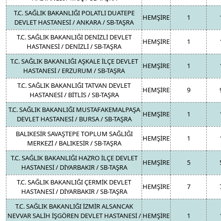
T.C. SAĞLIK BAKANLIĞI POLATLI DUATEPE
HEMŞİRE
1
DEVLET HASTANESİ / ANKARA / SB-TAŞRA
T.C. SAĞLIK BAKANLIĞI DENİZLİ DEVLET
HEMŞİRE
1
HASTANESİ / DENİZLİ / SB-TAŞRA
T.C. SAĞLIK BAKANLIĞI AŞKALE İLÇE DEVLET
HEMŞİRE
1
HASTANESİ / ERZURUM / SB-TAŞRA
T.C. SAĞLIK BAKANLIĞI TATVAN DEVLET
HEMŞİRE
9
HASTANESİ / BİTLİS / SB-TAŞRA
T.C. SAĞLIK BAKANLIĞI MUSTAFAKEMALPAŞA
HEMŞİRE
1
DEVLET HASTANESİ / BURSA / SB-TAŞRA
BALIKESİR SAVAŞTEPE TOPLUM SAĞLIĞI
HEMŞİRE
1
MERKEZİ / BALIKESİR / SB-TAŞRA
T.C. SAĞLIK BAKANLIĞI HAZRO İLÇE DEVLET
HEMŞİRE
5
HASTANESİ / DİYARBAKIR / SB-TAŞRA
T.C. SAĞLIK BAKANLIĞI ÇERMİK DEVLET
HEMŞİRE
7
HASTANESİ / DİYARBAKIR / SB-TAŞRA
T.C. SAĞLIK BAKANLIĞI İZMİR ALSANCAK
NEVVAR SALİH İŞGÖREN DEVLET HASTANESİ /
HEMŞİRE
1