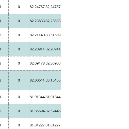
1
0
82,24787
82,24787
1
0
82,23833
82,23833
8
0
82,21140
83,51589
1
0
82,20911
82,20911
3
0
82,09478
82,36908
3
0
82,00641
83,15455
1
0
81,91344
81,91344
2
0
81,85694
82,52446
1
0
81,81227
81,81227