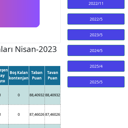
2022/11
2022/5
2023/5
arı Nisan-2023
2024/5
2025/4
eşen
Boş Kalan
Taban
Tavan
ay
kontenjan
Puan
Puan
ısı
2025/5
1
0
88,40932
88,40932
1
0
87,46026
87,46026