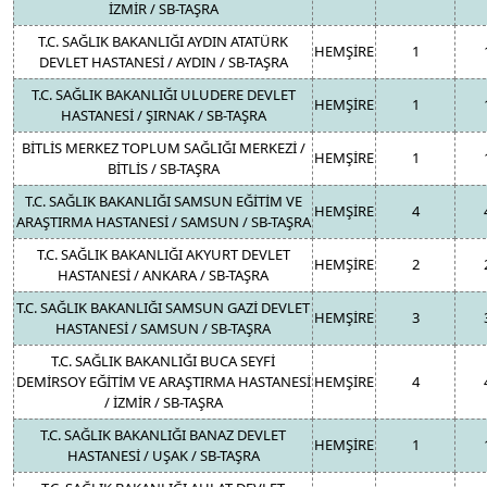
İZMİR / SB-TAŞRA
T.C. SAĞLIK BAKANLIĞI AYDIN ATATÜRK
HEMŞİRE
1
DEVLET HASTANESİ / AYDIN / SB-TAŞRA
T.C. SAĞLIK BAKANLIĞI ULUDERE DEVLET
HEMŞİRE
1
HASTANESİ / ŞIRNAK / SB-TAŞRA
BİTLİS MERKEZ TOPLUM SAĞLIĞI MERKEZİ /
HEMŞİRE
1
BİTLİS / SB-TAŞRA
T.C. SAĞLIK BAKANLIĞI SAMSUN EĞİTİM VE
HEMŞİRE
4
ARAŞTIRMA HASTANESİ / SAMSUN / SB-TAŞRA
T.C. SAĞLIK BAKANLIĞI AKYURT DEVLET
HEMŞİRE
2
HASTANESİ / ANKARA / SB-TAŞRA
T.C. SAĞLIK BAKANLIĞI SAMSUN GAZİ DEVLET
HEMŞİRE
3
HASTANESİ / SAMSUN / SB-TAŞRA
T.C. SAĞLIK BAKANLIĞI BUCA SEYFİ
DEMİRSOY EĞİTİM VE ARAŞTIRMA HASTANESİ
HEMŞİRE
4
/ İZMİR / SB-TAŞRA
T.C. SAĞLIK BAKANLIĞI BANAZ DEVLET
HEMŞİRE
1
HASTANESİ / UŞAK / SB-TAŞRA