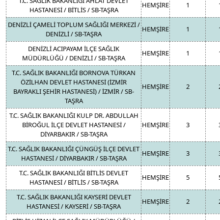
T.C. SAĞLIK BAKANLIĞI AHLAT DEVLET
HEMŞİRE
1
HASTANESİ / BİTLİS / SB-TAŞRA
DENİZLİ ÇAMELİ TOPLUM SAĞLIĞI MERKEZİ /
HEMŞİRE
1
DENİZLİ / SB-TAŞRA
DENİZLİ ACIPAYAM İLÇE SAĞLIK
HEMŞİRE
1
MÜDÜRLÜĞÜ / DENİZLİ / SB-TAŞRA
T.C. SAĞLIK BAKANLIĞI BORNOVA TÜRKAN
ÖZİLHAN DEVLET HASTANESİ (İZMİR
HEMŞİRE
2
BAYRAKLI ŞEHİR HASTANESİ) / İZMİR / SB-
TAŞRA
T.C. SAĞLIK BAKANLIĞI KULP DR. ABDULLAH
BİROĞUL İLÇE DEVLET HASTANESİ /
HEMŞİRE
3
DİYARBAKIR / SB-TAŞRA
T.C. SAĞLIK BAKANLIĞI ÇÜNGÜŞ İLÇE DEVLET
HEMŞİRE
3
HASTANESİ / DİYARBAKIR / SB-TAŞRA
T.C. SAĞLIK BAKANLIĞI BİTLİS DEVLET
HEMŞİRE
5
HASTANESİ / BİTLİS / SB-TAŞRA
T.C. SAĞLIK BAKANLIĞI KAYSERİ DEVLET
HEMŞİRE
2
HASTANESİ / KAYSERİ / SB-TAŞRA