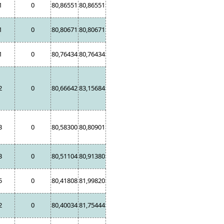
1
0
80,86551
80,86551
1
0
80,80671
80,80671
1
0
80,76434
80,76434
2
0
80,66642
83,15684
3
0
80,58300
80,80901
3
0
80,51104
80,91380
5
0
80,41808
81,99820
2
0
80,40034
81,75444