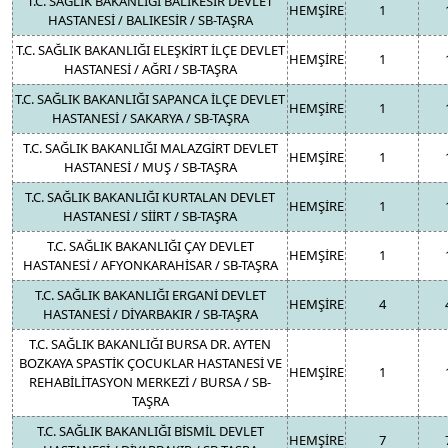
T.C. SAĞLIK BAKANLIĞI BALIKESİR DEVLET
HEMŞİRE
1
HASTANESİ / BALIKESİR / SB-TAŞRA
T.C. SAĞLIK BAKANLIĞI ELEŞKİRT İLÇE DEVLET
HEMŞİRE
1
HASTANESİ / AĞRI / SB-TAŞRA
T.C. SAĞLIK BAKANLIĞI SAPANCA İLÇE DEVLET
HEMŞİRE
1
HASTANESİ / SAKARYA / SB-TAŞRA
T.C. SAĞLIK BAKANLIĞI MALAZGİRT DEVLET
HEMŞİRE
1
HASTANESİ / MUŞ / SB-TAŞRA
T.C. SAĞLIK BAKANLIĞI KURTALAN DEVLET
HEMŞİRE
1
HASTANESİ / SİİRT / SB-TAŞRA
T.C. SAĞLIK BAKANLIĞI ÇAY DEVLET
HEMŞİRE
1
HASTANESİ / AFYONKARAHİSAR / SB-TAŞRA
T.C. SAĞLIK BAKANLIĞI ERGANİ DEVLET
HEMŞİRE
4
HASTANESİ / DİYARBAKIR / SB-TAŞRA
T.C. SAĞLIK BAKANLIĞI BURSA DR. AYTEN
BOZKAYA SPASTİK ÇOCUKLAR HASTANESİ VE
HEMŞİRE
1
REHABİLİTASYON MERKEZİ / BURSA / SB-
TAŞRA
T.C. SAĞLIK BAKANLIĞI BİSMİL DEVLET
HEMŞİRE
7