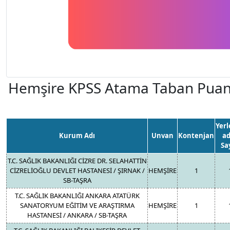
Hemşire KPSS Atama Taban Puanl
Yerl
Kurum Adı
Unvan
Kontenjan
ad
Say
T.C. SAĞLIK BAKANLIĞI CİZRE DR. SELAHATTİN
CİZRELİOĞLU DEVLET HASTANESİ / ŞIRNAK /
HEMŞİRE
1
SB-TAŞRA
T.C. SAĞLIK BAKANLIĞI ANKARA ATATÜRK
SANATORYUM EĞİTİM VE ARAŞTIRMA
HEMŞİRE
1
HASTANESİ / ANKARA / SB-TAŞRA