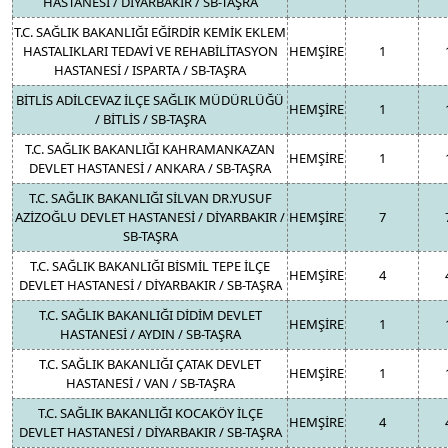
HASTANESİ / DİYARBAKIR / SB-TAŞRA
T.C. SAĞLIK BAKANLIĞI EĞİRDİR KEMİK EKLEM
HASTALIKLARI TEDAVİ VE REHABİLİTASYON
HEMŞİRE
1
HASTANESİ / ISPARTA / SB-TAŞRA
BİTLİS ADİLCEVAZ İLÇE SAĞLIK MÜDÜRLÜĞÜ
HEMŞİRE
1
/ BİTLİS / SB-TAŞRA
T.C. SAĞLIK BAKANLIĞI KAHRAMANKAZAN
HEMŞİRE
1
DEVLET HASTANESİ / ANKARA / SB-TAŞRA
T.C. SAĞLIK BAKANLIĞI SİLVAN DR.YUSUF
AZİZOĞLU DEVLET HASTANESİ / DİYARBAKIR /
HEMŞİRE
7
SB-TAŞRA
T.C. SAĞLIK BAKANLIĞI BİSMİL TEPE İLÇE
HEMŞİRE
4
DEVLET HASTANESİ / DİYARBAKIR / SB-TAŞRA
T.C. SAĞLIK BAKANLIĞI DİDİM DEVLET
HEMŞİRE
1
HASTANESİ / AYDIN / SB-TAŞRA
T.C. SAĞLIK BAKANLIĞI ÇATAK DEVLET
HEMŞİRE
1
HASTANESİ / VAN / SB-TAŞRA
T.C. SAĞLIK BAKANLIĞI KOCAKÖY İLÇE
HEMŞİRE
4
DEVLET HASTANESİ / DİYARBAKIR / SB-TAŞRA