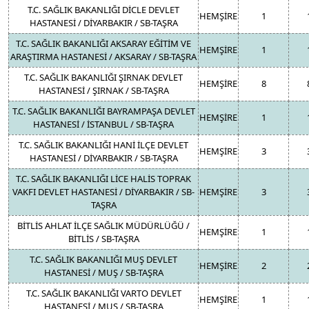
T.C. SAĞLIK BAKANLIĞI DİCLE DEVLET
HEMŞİRE
1
HASTANESİ / DİYARBAKIR / SB-TAŞRA
T.C. SAĞLIK BAKANLIĞI AKSARAY EĞİTİM VE
HEMŞİRE
1
ARAŞTIRMA HASTANESİ / AKSARAY / SB-TAŞRA
T.C. SAĞLIK BAKANLIĞI ŞIRNAK DEVLET
HEMŞİRE
8
HASTANESİ / ŞIRNAK / SB-TAŞRA
T.C. SAĞLIK BAKANLIĞI BAYRAMPAŞA DEVLET
HEMŞİRE
1
HASTANESİ / İSTANBUL / SB-TAŞRA
T.C. SAĞLIK BAKANLIĞI HANİ İLÇE DEVLET
HEMŞİRE
3
HASTANESİ / DİYARBAKIR / SB-TAŞRA
T.C. SAĞLIK BAKANLIĞI LİCE HALİS TOPRAK
VAKFI DEVLET HASTANESİ / DİYARBAKIR / SB-
HEMŞİRE
3
TAŞRA
BİTLİS AHLAT İLÇE SAĞLIK MÜDÜRLÜĞÜ /
HEMŞİRE
1
BİTLİS / SB-TAŞRA
T.C. SAĞLIK BAKANLIĞI MUŞ DEVLET
HEMŞİRE
2
HASTANESİ / MUŞ / SB-TAŞRA
T.C. SAĞLIK BAKANLIĞI VARTO DEVLET
HEMŞİRE
1
HASTANESİ / MUŞ / SB-TAŞRA