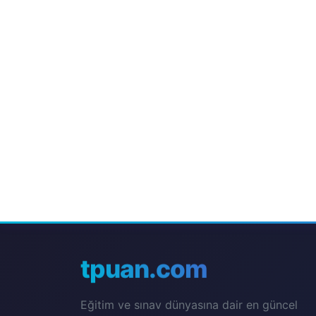
tpuan.com
Eğitim ve sınav dünyasına dair en güncel