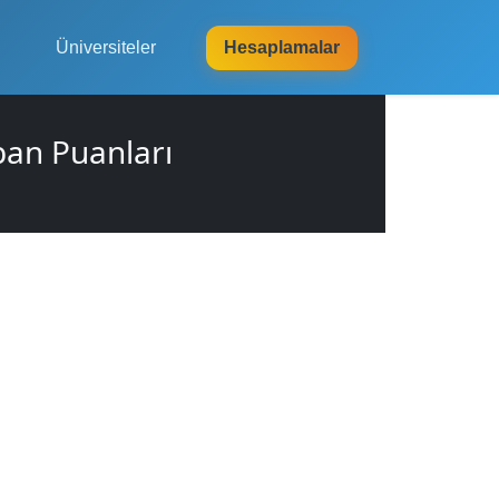
Üniversiteler
Hesaplamalar
ban Puanları