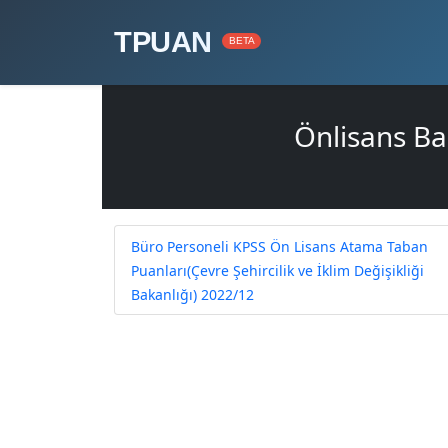
TPUAN
BETA
Önlisans Ba
Büro Personeli KPSS Ön Lisans Atama Taban
Puanları(Çevre Şehircilik ve İklim Değişikliği
Bakanlığı) 2022/12