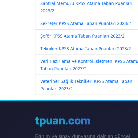
Santral Memuru KPSS Atama Taban Puanları
2023/2
Sekreter KPSS Atama Taban Puanları 2023/2
Şoför KPSS Atama Taban Puanları 2023/2
Tekniker KPSS Atama Taban Puanları 2023/2
Veri Hazırlama Ve Kontrol İşletmeni KPSS Atam
Taban Puanları 2023/2
Veteriner Sağlık Teknikeri KPSS Atama Taban
Puanları 2023/2
tpuan.com
Eğitim ve sınav dünyasına dair en güncel