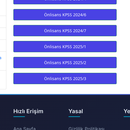
Önlisans KPSS 2024/6
Önlisans KPSS 2024/7
Önlisans KPSS 2025/1
a
Önlisans KPSS 2025/2
Önlisans KPSS 2025/3
Hızlı Erişim
Yasal
Ye
Ana Sayfa
Gizlilik Politikası