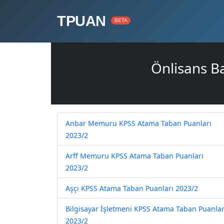
TPUAN
BETA
Önlisans B
Anbar Memuru KPSS Atama Taban Puanları
2023/2
Arff Memuru KPSS Atama Taban Puanları
2023/2
Aşçı KPSS Atama Taban Puanları 2023/2
Bilgisayar İşletmeni KPSS Atama Taban Puanlar
2023/2