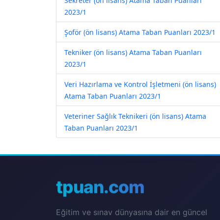
Sekreter (ön lisans) Atama Taban Puanları
2023/1
Şoför (ön lisans) Atama Taban Puanları 2023/1
Tekniker (ön lisans) Atama Taban Puanları
2023/1
Veri Hazırlama ve Kontrol İşletmeni (ön lisans)
Atama Taban Puanları 2023/1
Veteriner Sağlık Teknikeri (ön lisans) Atama
Taban Puanları 2023/1
tpuan.com
Eğitim ve sınav dünyasına dair en güncel