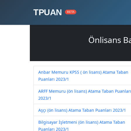
TPUAN
BETA
Önlisans B
Anbar Memuru KPSS ( ön lisans) Atama Taban
Puanları 2023/1
ARFF Memuru (ön lisans) Atama Taban Puanlar
2023/1
Aşçı (ön lisans) Atama Taban Puanları 2023/1
Bilgisayar İşletmeni (ön lisans) Atama Taban
Puanları 2023/1