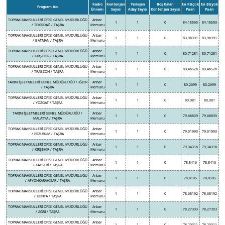
Kadro
Kontenjan
Yerleşen
Boş Kalan
En Küçük
En Büyük
Program Adı
Ünvanı
Sayısı
Aday Sayısı
Kontenjan Sayısı
Puan
Puan
TOPRAK MAHSULLERİ OFİSİ GENEL MÜDÜRLÜĞÜ
Anbar
1
1
0
84,15593
84,15593
/ TEKİRDAĞ / TAŞRA
Memuru
TOPRAK MAHSULLERİ OFİSİ GENEL MÜDÜRLÜĞÜ
Anbar
1
1
0
83,96391
83,96391
/ BATMAN / TAŞRA
Memuru
TOPRAK MAHSULLERİ OFİSİ GENEL MÜDÜRLÜĞÜ
Anbar
1
1
0
80,71281
80,71281
/ KIRŞEHİR / TAŞRA
Memuru
TOPRAK MAHSULLERİ OFİSİ GENEL MÜDÜRLÜĞÜ
Anbar
1
1
0
80,46526
80,46526
/ TRABZON / TAŞRA
Memuru
TARIM İŞLETMELERİ GENEL MÜDÜRLÜĞÜ / IĞDIR
Anbar
1
1
0
80,2699
80,2699
/ TAŞRA
Memuru
TOPRAK MAHSULLERİ OFİSİ GENEL MÜDÜRLÜĞÜ
Anbar
1
1
0
80,081
80,081
/ YOZGAT / TAŞRA
Memuru
TARIM İŞLETMELERİ GENEL MÜDÜRLÜĞÜ /
Anbar
1
1
0
79,68839
79,68839
MALATYA / TAŞRA
Memuru
TOPRAK MAHSULLERİ OFİSİ GENEL MÜDÜRLÜĞÜ
Anbar
1
1
0
79,61993
79,61993
/ ERZURUM / TAŞRA
Memuru
TOPRAK MAHSULLERİ OFİSİ GENEL MÜDÜRLÜĞÜ
Anbar
1
1
0
79,34316
79,34316
/ KIRŞEHİR / TAŞRA
Memuru
TOPRAK MAHSULLERİ OFİSİ GENEL MÜDÜRLÜĞÜ
Anbar
1
1
0
78,8416
78,8416
/ KAYSERİ / TAŞRA
Memuru
TOPRAK MAHSULLERİ OFİSİ GENEL MÜDÜRLÜĞÜ
Anbar
1
1
0
78,8105
78,8105
/ AFYONKARAHİSAR / TAŞRA
Memuru
TOPRAK MAHSULLERİ OFİSİ GENEL MÜDÜRLÜĞÜ
Anbar
1
1
0
78,68192
78,68192
/ KONYA / TAŞRA
Memuru
TOPRAK MAHSULLERİ OFİSİ GENEL MÜDÜRLÜĞÜ
Anbar
1
1
0
78,27303
78,27303
/ AĞRI / TAŞRA
Memuru
TOPRAK MAHSULLERİ OFİSİ GENEL MÜDÜRLÜĞÜ
Anbar
1
1
0
78,20311
78,20311