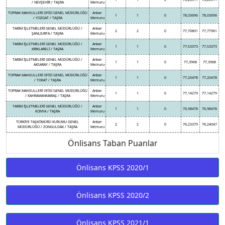
/ NEVŞEHİR / TAŞRA
Memuru
TOPRAK MAHSULLERİ OFİSİ GENEL MÜDÜRLÜĞÜ
Anbar
1
1
0
78,03696
78,03696
/ YOZGAT / TAŞRA
Memuru
TARIM İŞLETMELERİ GENEL MÜDÜRLÜĞÜ /
Anbar
2
2
0
77,70801
77,77961
ŞANLIURFA / TAŞRA
Memuru
TARIM İŞLETMELERİ GENEL MÜDÜRLÜĞÜ /
Anbar
1
1
0
77,53373
77,53373
KIRKLARELİ / TAŞRA
Memuru
TARIM İŞLETMELERİ GENEL MÜDÜRLÜĞÜ /
Anbar
1
1
0
77,3968
77,3968
AKSARAY / TAŞRA
Memuru
TOPRAK MAHSULLERİ OFİSİ GENEL MÜDÜRLÜĞÜ
Anbar
1
1
0
77,20478
77,20478
/ TOKAT / TAŞRA
Memuru
TOPRAK MAHSULLERİ OFİSİ GENEL MÜDÜRLÜĞÜ
Anbar
1
1
0
77,14279
77,14279
/ KAHRAMANMARAŞ / TAŞRA
Memuru
TARIM İŞLETMELERİ GENEL MÜDÜRLÜĞÜ /
Anbar
1
1
0
76,98478
76,98478
KONYA / TAŞRA
Memuru
TÜRKİYE TAŞKÖMÜRÜ KURUMU GENEL
Anbar
2
2
0
76,23379
76,24047
MÜDÜRLÜĞÜ / ZONGULDAK / TAŞRA
Memuru
Önlisans Taban Puanlar
Önlisans KPSS 2020/1
Önlisans KPSS 2020/2
Önlisans KPSS 2021/1